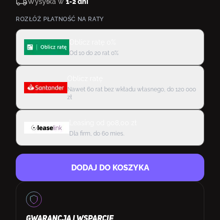
Wysyłka w
1-2 dni
ROZŁÓŻ PŁATNOŚĆ NA RATY
Oblicz ratę 0%
Od 10 do 20 rat 0%
Oblicz ratę
Nawet 60 rat bez wkładu własnego, do 120 000
zł
Leasing
od
908,00
zł
Dla firm, do 60 mies.
DODAJ DO KOSZYKA
GWARANCJA I WSPARCIE