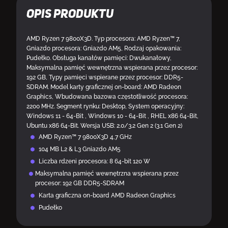
Opis produktu
AMD Ryzen 7 9800X3D. Typ procesora: AMD Ryzen™ 7,
Gniazdo procesora: Gniazdo AM5, Rodzaj opakowania:
Pudełko. Obsługa kanałów pamięci: Dwukanałowy,
Maksymalna pamięć wewnętrzna wspierana przez procesor:
192 GB, Typy pamięci wspierane przez procesor: DDR5-
SDRAM. Model karty graficznej on-board: AMD Radeon
Graphics, Wbudowana bazowa częstotliwość procesora:
2200 MHz. Segment rynku: Desktop, System operacyjny:
Windows 11 - 64-Bit , Windows 10 - 64-Bit , RHEL x86 64-Bit,
Ubuntu x86 64-Bit. Wersja USB: 2.0/3.2 Gen 2 (3.1 Gen 2)
AMD Ryzen™ 7 9800X3D 4,7 GHz
104 MB L2 & L3 Gniazdo AM5
Liczba rdzeni procesora: 8 64-bit 120 W
Maksymalna pamięć wewnętrzna wspierana przez
procesor: 192 GB DDR5-SDRAM
Karta graficzna on-board AMD Radeon Graphics
Pudełko