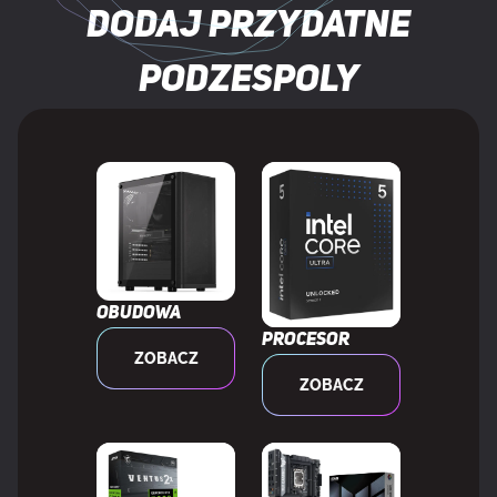
Termiczny układ zasilania (TDP)
120 W
Dodaj przydatne
Rodzaj opakowania
Pudełko
podzespoly
Zawiera system chłodzący
Nie
PAMIĘĆ
Maksymalna pamięć wewnętrzna
192 GB
wspierana przez procesor
Obudowa
Procesor
ZOBACZ
Typy pamięci wspierane przez
DDR5-SDRAM
ZOBACZ
procesor
Taktowanie zegara pamięci
3600,5600 MHz