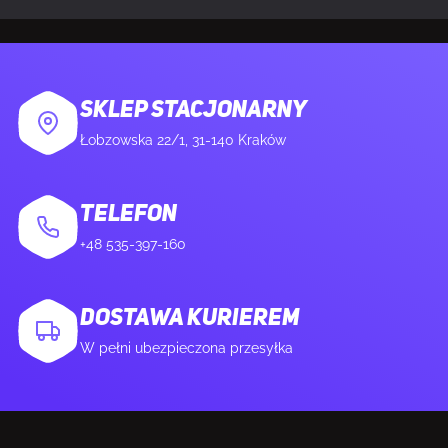
System
Windows 11 - 64-Bit , Windows 10 -
operacyjny
64-Bit , RHEL x86 64-Bit, Ubuntu
x86 64-Bit
SKLEP STACJONARNY
Łobzowska 22/1, 31-140 Kraków
KONFIGURACJA I/O
Wersja USB
2.0/3.2 Gen 2 (3.1 Gen 2)
TELEFON
+48 535-397-160
Ilość portów USB
5
DOSTAWA KURIEREM
WARUNKI PRACY
W pełni ubezpieczona przesyłka
Minimalna temperatura pracy
95 °C