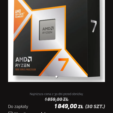
Najniższa cena z 30 dni przed obniżką:
1 859,00
zł
1 849,00
Do zapłaty
(
30
szt.)
ZŁ