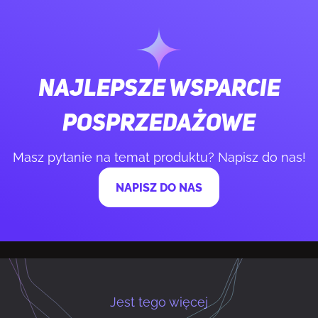
Liczba rdzeni procesora
8
Gniazdo procesora
Gniazdo AM5
Najlepsze wsparcie
Liczba wątków
16
posprzedażowe
Masz pytanie na temat produktu? Napisz do nas!
Tryb pracy procesora
64-bit
NAPISZ DO NAS
Maksymalne taktowanie procesora
5,2 GHz
Cache procesora
104 MB
Typ pamięci procesora
L2 & L3
Jest tego więcej