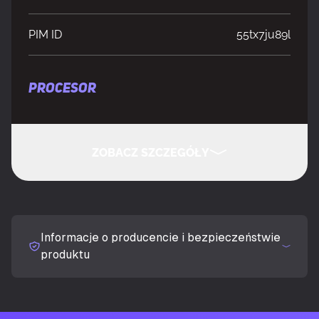
PIM ID
55tx7ju89l
PROCESOR
Producent procesora
AMD
ZOBACZ SZCZEGÓŁY
Generowanie
AMD Ryzen 9000 Series
procesora
UKRYJ SZCZEGÓŁY
Model procesora
9800X3D
Informacje o producencie i bezpieczeństwie
produktu
Częstotliwość bazowa procesora
4,7 GHz
Typ procesora
AMD Ryzen™ 7