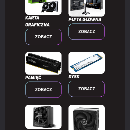
wspierane przez procesor
Obsługa kanałów pamięci
Dwukanałowy
Karta
Płyta główna
graficzna
ZOBACZ
Korekcja ECC
Tak
ZOBACZ
Nie-ECC
Tak
GRAFIKA
Dysk
Pamięć
ZOBACZ
Karta graficzna on-board
Tak
ZOBACZ
Dedykowana karta graficzna
Nie
Model karty graficznej
AMD Radeon Graphics