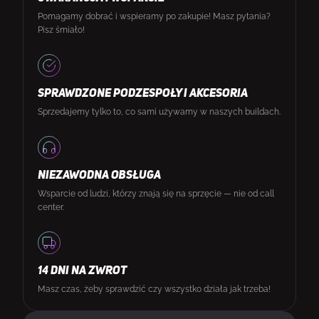
Pomagamy dobrać i wspieramy po zakupie! Masz pytania?
Pisz śmiało!
SPRAWDZONE PODZESPOŁY I AKCESORIA
Sprzedajemy tylko to, co sami używamy w naszych buildach.
NIEZAWODNA OBSŁUGA
Wsparcie od ludzi, którzy znają się na sprzęcie — nie od call
center.
14 DNI NA ZWROT
Masz czas, żeby sprawdzić czy wszystko działa jak trzeba!