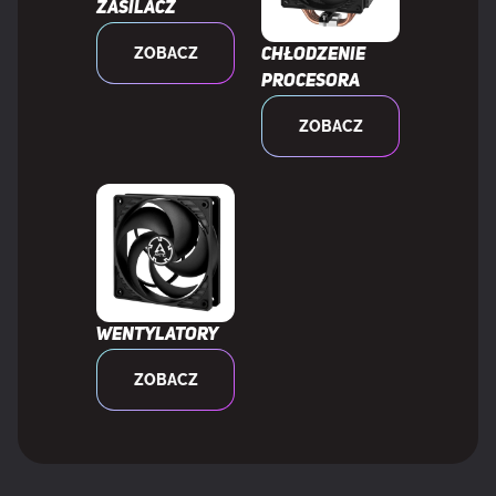
on-board
Zasilacz
ZOBACZ
Chłodzenie
Wbudowana bazowa częstotliwość
2200 MHz
procesora
procesora
ZOBACZ
Model dedykowanej karty
Niedostępny
graficznej
CECHY
Segment rynku
Desktop
Wentylatory
ZOBACZ
Maksymalna liczba linii PCI Express
28
Wersja gniazd typu Slot (PCI Express)
5.0