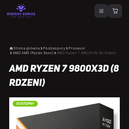
Strona główna
Podzespoły
Procesor
AMD AM5 (Ryzen 9xxx)
AMD Ryzen 7 9800X3D (8 rdzeni)
AMD Ryzen 7 9800X3D (8
rdzeni)
DOSTĘPNY