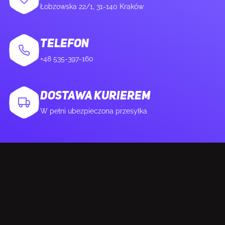
Gniazdo wentylatora procesora
Tak
Łobzowska 22/1, 31-140 Kraków
Ilość gniazd w podstawie wentylatora
6
TELEFON
+48 535-397-160
Złącze zasilacza EPS (8-pin)
Tak
Złącze TPM
Tak
DOSTAWA KURIEREM
W pełni ubezpieczona przesyłka
Złącze Serial port
1
Złącze zasilania 12V
Tak
Liczba złączy pompy wodnej
3
Liczba nagłówków czujnika temperatury
2