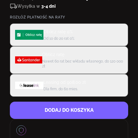
Wysyłka w
3-4 dni
ROZŁÓŻ PŁATNOŚĆ NA RATY
Oblicz ratę 0%
Od 10 do 20 rat 0%
Oblicz ratę
Nawet 60 rat bez wkładu własnego, do 120 000
zł
Leasing
od
908,00
zł
Dla firm, do 60 mies.
DODAJ DO KOSZYKA