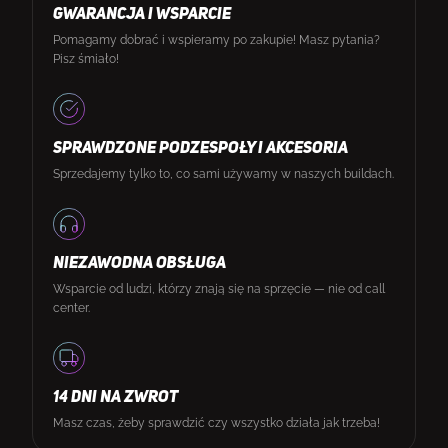
GWARANCJA I WSPARCIE
Pomagamy dobrać i wspieramy po zakupie! Masz pytania?
Pisz śmiało!
SPRAWDZONE PODZESPOŁY I AKCESORIA
Sprzedajemy tylko to, co sami używamy w naszych buildach.
NIEZAWODNA OBSŁUGA
Wsparcie od ludzi, którzy znają się na sprzęcie — nie od call
center.
14 DNI NA ZWROT
Masz czas, żeby sprawdzić czy wszystko działa jak trzeba!