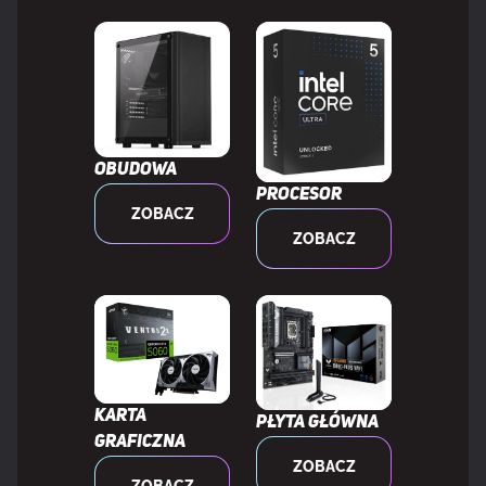
STEROWNIKI PAMIĘCI
Obsługiwane rodzaje dysków
HDD & SSD
Wspierane interfejsy dysków
M.2, SATA III
Obudowa
twardych
Procesor
ZOBACZ
ZOBACZ
Liczba obsługiwanych HDD
4
Ilość obsługiwanych rozmiarów dysków
7
pamięci
Usługa RAID
Tak
Karta
Płyta główna
graficzna
Poziomy raid
0, 1, 10
ZOBACZ
ZOBACZ