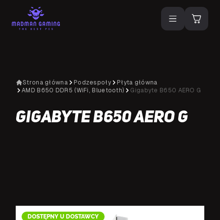
Strona główna
Podzespoły
Płyta główna
AMD B650 DDR5 (WiFi, Bluetooth)
Gigabyte B650 AERO G
Gigabyte B650 AERO G
D
DOSTĘPNY U DOSTAWCY