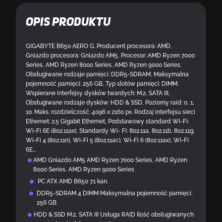
Opis produktu
GIGABYTE B650 AERO G. Producent procesora: AMD,
Gniazdo procesora: Gniazdo AM5, Procesor: AMD Ryzen 7000
Series, AMD Ryzen 8000 Series, AMD Ryzen 9000 Series.
Obsługiwane rodzaje pamięci: DDR5-SDRAM, Maksymalna
pojemność pamięci: 256 GB, Typ slotów pamięci: DIMM.
Wspierane interfejsy dysków twardych: M.2, SATA III,
Obsługiwane rodzaje dysków: HDD & SSD, Poziomy raid: 0, 1,
10. Maks. rozdzielczość: 4096 x 2160 px. Rodzaj interfejsu sieci
Ethernet: 2.5 Gigabit Ethernet, Podstawowy standard Wi-Fi:
Wi-Fi 6E (802.11ax), Standardy Wi- Fi: 802.11a, 802.11b, 802.11g,
Wi-Fi 4 (802.11n), Wi-Fi 5 (802.11ac), Wi-Fi 6 (802.11ax), Wi-Fi
6E...
AMD Gniazdo AM5 AMD Ryzen 7000 Series, AMD Ryzen
8000 Series, AMD Ryzen 9000 Series
PC ATX AMD B650 7.1 kan.
DDR5-SDRAM 4 DIMM Maksymalna pojemność pamięci:
256 GB
HDD & SSD M.2, SATA III Usługa RAID Ilość obsługiwanych