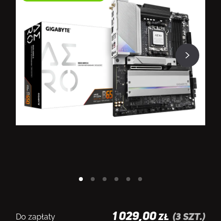
1 029,00
Do zapłaty
(
3
szt.)
ZŁ