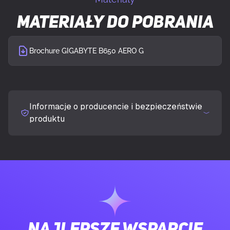
8000 Series, AMD Ryzen 9000 Series
Materiały do pobrania
Obsługiwane gniazda procesora
Gniazdo AM5
Brochure GIGABYTE B650 AERO G
PAMIĘĆ
Obsługiwane rodzaje pamięci
DDR5-SDRAM
Informacje o producencie i bezpieczeństwie
produktu
Liczba gniazd pamięci
4
Typ slotów pamięci
DIMM
Obsługa kanałów pamięci
Dwukanałowy
Kompatybilność ECC
Non-ECC