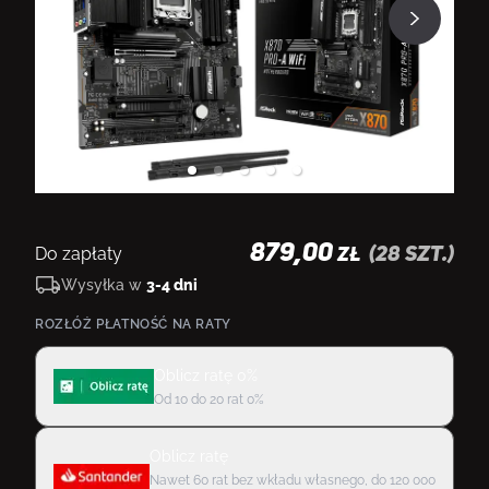
879,00
Do zapłaty
(
28
szt.)
ZŁ
Wysyłka w
3-4 dni
ROZŁÓŻ PŁATNOŚĆ NA RATY
Oblicz ratę 0%
Od 10 do 20 rat 0%
Oblicz ratę
Nawet 60 rat bez wkładu własnego, do 120 000