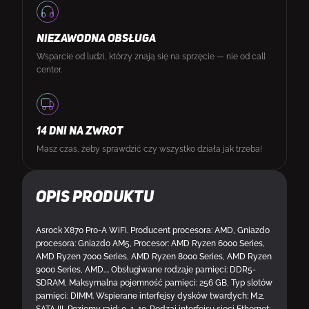
NIEZAWODNA OBSŁUGA
Wsparcie od ludzi, którzy znają się na sprzęcie — nie od call
center.
14 DNI NA ZWROT
Masz czas, żeby sprawdzić czy wszystko działa jak trzeba!
Opis produktu
Asrock X870 Pro-A WiFi. Producent procesora: AMD, Gniazdo
procesora: Gniazdo AM5, Procesor: AMD Ryzen 6000 Series,
AMD Ryzen 7000 Series, AMD Ryzen 8000 Series, AMD Ryzen
9000 Series, AMD.... Obsługiwane rodzaje pamięci: DDR5-
SDRAM, Maksymalna pojemność pamięci: 256 GB, Typ slotów
pamięci: DIMM. Wspierane interfejsy dysków twardych: M.2,