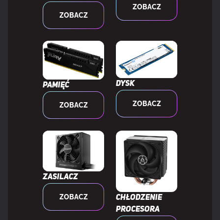
ZOBACZ
Złącze audio na przednim panelu
Tak
ZOBACZ
Gniazdo zasilania ATX (24-pin)
Tak
Gniazdo wentylatora procesora
Tak
Dysk
Pamięć
Liczba złączy wentylatora CPU
2
ZOBACZ
ZOBACZ
Złącze zasilacza EPS (8-pin)
Tak
Liczba złączy zasilania EPS (8-pin)
2
Zasilacz
Złącze TPM
Tak
ZOBACZ
Chłodzenie
procesora
PORTY WE/WY NA TYLNYM PANELU