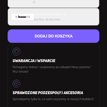
zł
Leasing
od
908,00
zł
Dla firm, do 60 mies.
DODAJ DO KOSZYKA
GWARANCJA I WSPARCIE
Pomagamy dobrać i wspieramy po zakupie! Masz pytania?
Pisz śmiało!
SPRAWDZONE PODZESPOŁY I AKCESORIA
Sprzedajemy tylko to, co sami używamy w naszych buildach.