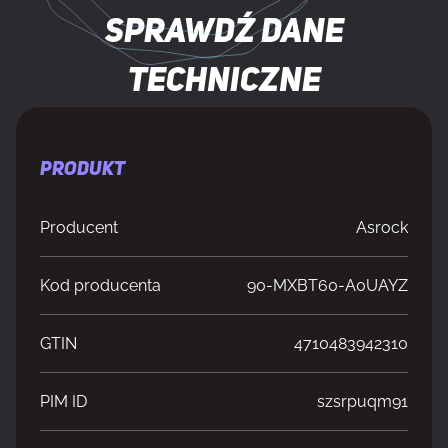
Sprawdź dane
techniczne
PRODUKT
Producent
Asrock
Kod producenta
90-MXBT60-A0UAYZ
GTIN
4710483942310
PIM ID
szsrpuqm91