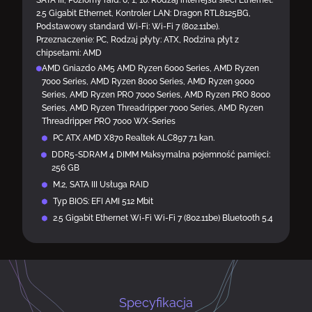
SATA III, Poziomy raid: 0, 1, 10. Rodzaj interfejsu sieci Ethernet:
2.5 Gigabit Ethernet, Kontroler LAN: Dragon RTL8125BG,
Podstawowy standard Wi-Fi: Wi-Fi 7 (802.11be).
Przeznaczenie: PC, Rodzaj płyty: ATX, Rodzina płyt z
chipsetami: AMD
AMD Gniazdo AM5 AMD Ryzen 6000 Series, AMD Ryzen
7000 Series, AMD Ryzen 8000 Series, AMD Ryzen 9000
Series, AMD Ryzen PRO 7000 Series, AMD Ryzen PRO 8000
Series, AMD Ryzen Threadripper 7000 Series, AMD Ryzen
Threadripper PRO 7000 WX-Series
PC ATX AMD X870 Realtek ALC897 7.1 kan.
DDR5-SDRAM 4 DIMM Maksymalna pojemność pamięci:
256 GB
M.2, SATA III Usługa RAID
Typ BIOS: EFI AMI 512 Mbit
2.5 Gigabit Ethernet Wi-Fi Wi-Fi 7 (802.11be) Bluetooth 5.4
Specyfikacja