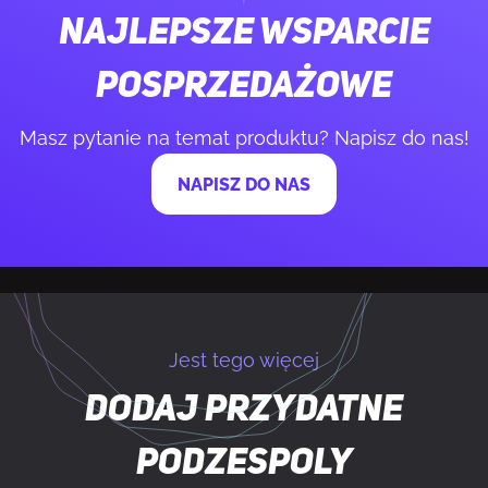
Najlepsze wsparcie
Obsługiwane rodzaje pamięci
DDR5-SDRAM
posprzedażowe
Liczba gniazd pamięci
4
Masz pytanie na temat produktu? Napisz do nas!
Typ slotów pamięci
DIMM
NAPISZ DO NAS
Obsługa kanałów pamięci
Dwukanałowy
Kompatybilność ECC
ECC lub Non-ECC
Maksymalna pojemność pamięci
Jest tego więcej
256 GB
Dodaj przydatne
STEROWNIKI PAMIĘCI
podzespoly