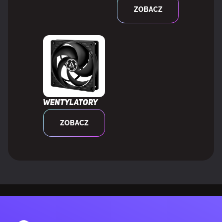
ZOBACZ
Liczba portów USB 2.0
4
Ilość portów USB 3.2 Gen 1 (3.1 Gen 1) Typu-A
1
Ilość portów USB 3.2 Gen 2 (3.1 Gen 2) Typu-A
2
Wentylatory
Ilość portów USB 3.2 Gen 2x2 typu C
2
ZOBACZ
Ilość portów Ethernet LAN (RJ-45)
1
Ilość portów HDMI
1
Wejście liniowe
Tak