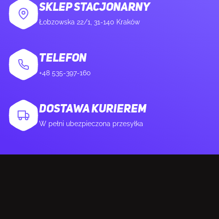
Mikrofon
Tak
SKLEP STACJONARNY
Łobzowska 22/1, 31-140 Kraków
SIEĆ
TELEFON
Przewodowa sieć LAN
Tak
+48 535-397-160
Rodzaj interfejsu sieci
2.5 Gigabit Ethernet
DOSTAWA KURIEREM
Ethernet
W pełni ubezpieczona przesyłka
Kontroler LAN
Dragon RTL8125BG
Wi-Fi
Tak
Podstawowy standard Wi-Fi
Wi-Fi 7 (802.11be)