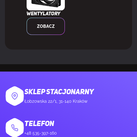
Złącze zasilania 12V
Tak
Wentylatory
LED RGB
Tak
ZOBACZ
PORTY WE/WY NA TYLNYM PANELU
Liczba portów USB 2.0
4
Ilość portów USB 3.2 Gen 1 (3.1 Gen 1) Typu-A
3
SKLEP STACJONARNY
Ilość portów USB 3.2 Gen 2 (3.1 Gen 2) Typu-A
2
Łobzowska 22/1, 31-140 Kraków
Ilość portów USB4 Gen 3x2
2
TELEFON
+48 535-397-160
Ilość portów Ethernet LAN (RJ-45)
1