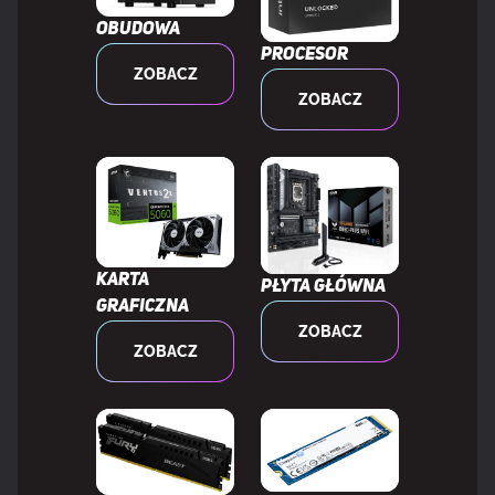
Usługa RAID
Tak
Obudowa
Procesor
ZOBACZ
Poziomy raid
0, 1, 10
ZOBACZ
GRAFIKA
HDCP
Tak
Karta
Płyta główna
graficzna
WEWNĘTRZNE WE/WY
ZOBACZ
ZOBACZ
Ilość gniazd USB 2.0
2
Łącza USB 3.2 Gen 1 (3.1 Gen 1)
2