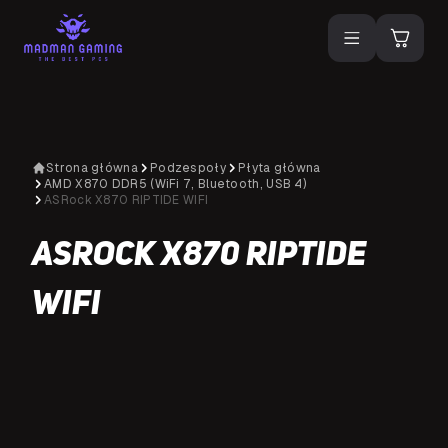
Strona główna
Podzespoły
Płyta główna
AMD X870 DDR5 (WiFi 7, Bluetooth, USB 4)
ASRock X870 RIPTIDE WIFI
ASRock X870 RIPTIDE
WIFI
D