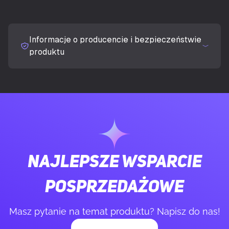
UKRYJ SZCZEGÓŁY
Procesor
AMD Ryzen 7000 Series, AMD Ryzen
8000 Series, AMD Ryzen 9000 Series
Informacje o producencie i bezpieczeństwie
produktu
PAMIĘĆ
Obsługiwane rodzaje pamięci
DDR5-SDRAM
Liczba gniazd pamięci
4
Najlepsze wsparcie
Typ slotów pamięci
DIMM
posprzedażowe
Obsługa kanałów pamięci
Dwukanałowy
Masz pytanie na temat produktu? Napisz do nas!
Kompatybilność ECC
ECC lub Non-ECC