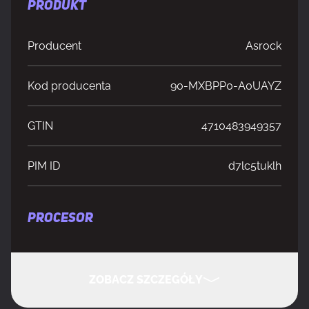
PRODUKT
Producent
Asrock
Kod producenta
90-MXBPP0-A0UAYZ
GTIN
4710483949357
PIM ID
d7lc5tuklh
PROCESOR
Producent procesora
AMD
ZOBACZ SZCZEGÓŁY
Gniazdo procesora
Gniazdo AM5