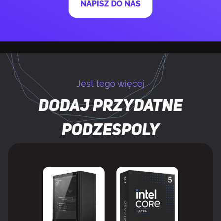
NAPISZ DO NAS
Obsługiwana prędkość zegara
8000 MHz
pamięci (maks.)
Maksymalna pojemność pamięci
256 GB
Jest tego więcej
Pamięć niebuforowana
Tak
Dodaj przydatne
podzespoly
STEROWNIKI PAMIĘCI
Obsługiwane rodzaje dysków
HDD & SSD
Wspierane interfejsy dysków
M.2, SATA III
twardych