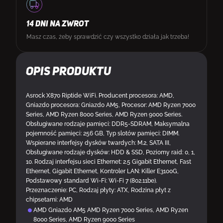
14 DNI NA ZWROT
Masz czas, żeby sprawdzić czy wszystko działa jak trzeba!
Opis produktu
Asrock X870 Riptide WiFi. Producent procesora: AMD,
Gniazdo procesora: Gniazdo AM5, Procesor: AMD Ryzen 7000
Series, AMD Ryzen 8000 Series, AMD Ryzen 9000 Series.
Obsługiwane rodzaje pamięci: DDR5-SDRAM, Maksymalna
pojemność pamięci: 256 GB, Typ slotów pamięci: DIMM.
Wspierane interfejsy dysków twardych: M.2, SATA III,
Obsługiwane rodzaje dysków: HDD & SSD, Poziomy raid: 0, 1,
10. Rodzaj interfejsu sieci Ethernet: 2.5 Gigabit Ethernet, Fast
Ethernet, Gigabit Ethernet, Kontroler LAN: Killer E3100G,
Podstawowy standard Wi-Fi: Wi-Fi 7 (802.11be).
Przeznaczenie: PC, Rodzaj płyty: ATX, Rodzina płyt z
chipsetami: AMD
AMD Gniazdo AM5 AMD Ryzen 7000 Series, AMD Ryzen
8000 Series, AMD Ryzen 9000 Series