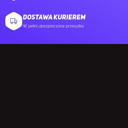
Ilość portów HDMI
1
DOSTAWA KURIEREM
W pełni ubezpieczona przesyłka
Mikrofon
Tak
Port wyjścia S/PDIF
Tak
Wtyczka Jack anteny WiFi-AP
2
SIEĆ
Przewodowa sieć LAN
Tak
Rodzaj
2.5 Gigabit Ethernet, Fast Ethernet,
interfejsu
Gigabit Ethernet