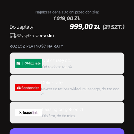
Najniższa cena z 30 dni przed obniżką:
1 019,00
zł
999,00
Do zapłaty
(
21
szt.)
ZŁ
Wysyłka w
1-2 dni
ROZŁÓŻ PŁATNOŚĆ NA RATY
Oblicz ratę 0%
Od 10 do 20 rat 0%
Oblicz ratę
Nawet 60 rat bez wkładu własnego, do 120 000
zł
Leasing
od
908,00
zł
Dla firm, do 60 mies.