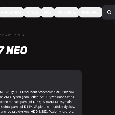
PORADNIKI
O NAS
FAQ
WSPARCIE
KONTAKT
MING WIFI7 NEO
7 NEO
NA ZAMÓWIENIE
G WIFI7 NEO. Producent procesora: AMD, Gniazdo
or: AMD Ryzen 9000 Series, AMD Ryzen 8000 Series,
giwane rodzaje pamięci: DDR5-SDRAM, Maksymalna
 slotów pamięci: DIMM. Wspierane interfejsy dysków
iwane rodzaje dysków: HDD & SSD, Poziomy raid: 0, 1,