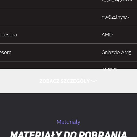
nw621tnyw7
ocesora
AMD
esora
Gniazdo AM5
AMD Ryzen 9000
Ryzen 7000 Ser
ZOBACZ SZCZEGÓŁY
rodzaje pamięci
DDR5-SDRAM
UKRYJ SZCZEGÓŁY
 pamięci
4
Materiały
amięci
DIMM
Materiały do pobrania