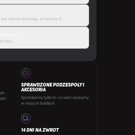
ę
 bez wkładu własnego, do 120 000 zł
d
908,00
zł
60 mies.
SPRAWDZONE PODZESPOŁY I
AKCESORIA
 po
Sprzedajemy tylko to, co sami używamy
ało!
w naszych buildach.
14 DNI NA ZWROT