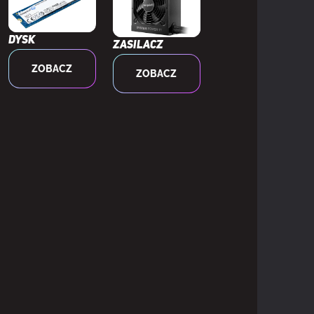
Dysk
Zasilacz
ZOBACZ
ZOBACZ