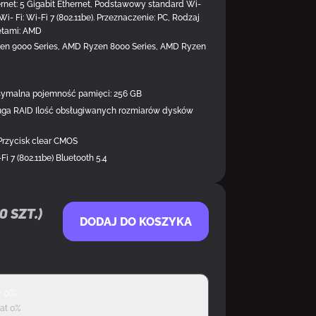
thernet: 5 Gigabit Ethernet, Podstawowy standard Wi-
 Wi- Fi: Wi-Fi 7 (802.11be). Przeznaczenie: PC, Rodzaj
setami: AMD
 9000 Series, AMD Ryzen 8000 Series, AMD Ryzen
malna pojemność pamięci: 256 GB
ługa RAID Ilość obsługiwanych rozmiarów dysków
 Przycisk clear CMOS
Fi 7 (802.11be) Bluetooth 5.4
0
szt.)
DODAJ DO KOSZYKA
ę 0%
rat 0%