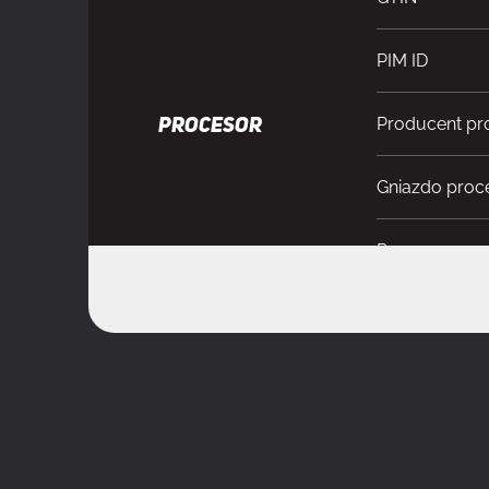
PIM ID
Producent pr
PROCESOR
Gniazdo proc
Procesor
Obsługiwane 
PAMIĘĆ
Liczba gniazd
Typ slotów p