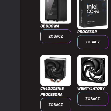
Ilość złączy S
Złącze audio
Obudowa
Gniazdo zasila
Procesor
ZOBACZ
ZOBACZ
Gniazdo went
Liczba złączy
Ilość gniazd 
Gniazdo na o
Chłodzenie
Wentylatory
procesora
ZOBACZ
Złącze zasilac
ZOBACZ