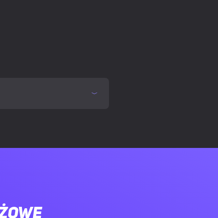
ECC
ażowe