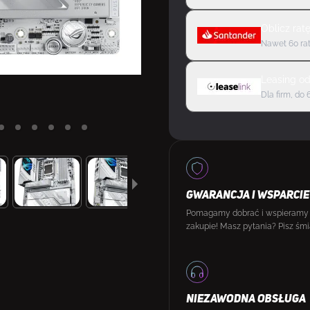
Oblicz rat
Nawet 60 rat
Leasing
o
Dla firm, do 
GWARANCJA I WSPARCIE
Pomagamy dobrać i wspieramy
zakupie! Masz pytania? Pisz śmi
NIEZAWODNA OBSŁUGA