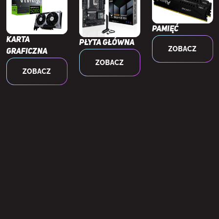
ATA III
4
Pamięć
 na przednim panelu
Tak
Karta
Płyta główna
ZOBACZ
graficzna
nia ATX (24-pin)
Tak
ZOBACZ
ZOBACZ
ylatora procesora
Tak
 wentylatora CPU
1
w podstawie wentylatora
5
budowie
Tak
za EPS (8-pin)
Tak