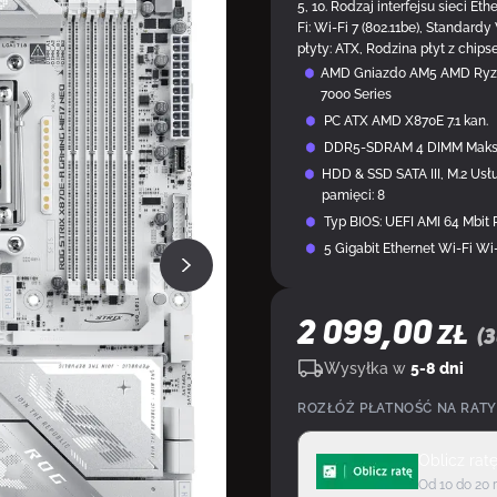
5, 10. Rodzaj interfejsu sieci E
Fi: Wi-Fi 7 (802.11be), Standardy
płyty: ATX, Rodzina płyt z chip
AMD Gniazdo AM5 AMD Ryzen
7000 Series
PC ATX AMD X870E 7.1 kan.
DDR5-SDRAM 4 DIMM Maksy
HDD & SSD SATA III, M.2 Us
pamięci: 8
Typ BIOS: UEFI AMI 64 Mbit
5 Gigabit Ethernet Wi-Fi Wi-
2 099,00
ZŁ
(
3
Wysyłka w
5-8 dni
ROZŁÓŻ PŁATNOŚĆ NA RATY
Oblicz rat
Od 10 do 20 