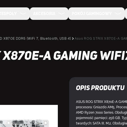
ZESPOŁY
AKCESORIA
POKÓJ GAMINGOWY
D X870E DDR5 (WiFi 7, Bluetooth, USB 4)
Asus ROG STRIX X870E-A GA
 X870E-A GAMING WIFI
Opis produktu
ASUS ROG STRIX X870E-A GAMIN
NA ZAMÓWIENIE
procesora: Gniazdo AM5, Proces
AMD Ryzen 7000 Series. Obsłu
pojemność pamięci: 256 GB, Typ
twardych: SATA III, M.2, Obsług