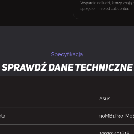
Wsparcie od ludzi, którzy znają 
sprzęcie — nie od call center.
Specyfikacja
Sprawdź dane techniczne
Asus
nta
90MB1P30-M0
199291491618