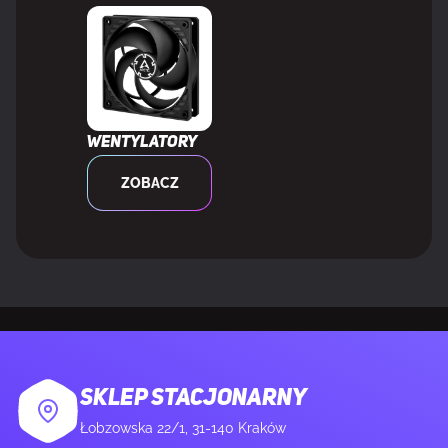
WEWNĘTRZNE WE/WY
Ilość gniazd USB 2.0
2
Łącza USB 3.2 Gen 1 (3.1 Gen 1)
2
Wentylatory
ZOBACZ
Złącza USB 3.2 Gen 2x2
1
Ilość złączy SATA III
4
Złącze audio na przednim panelu
Tak
Złącze panelu przedniego
Tak
SKLEP STACJONARNY
Gniazdo zasilania ATX (24-pin)
Tak
Łobzowska 22/1, 31-140 Kraków