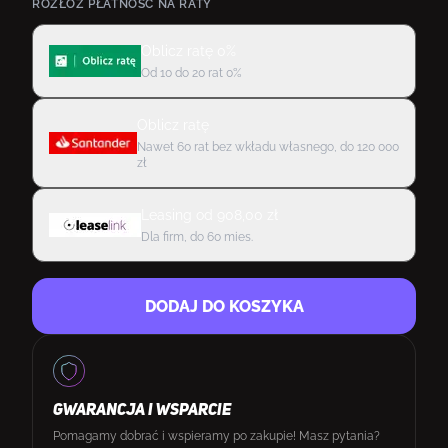
ROZŁÓŻ PŁATNOŚĆ NA RATY
Oblicz ratę 0%
Od 10 do 20 rat 0%
Oblicz ratę
Nawet 60 rat bez wkładu własnego, do 120 000
zł
Leasing
od
908,00
zł
Dla firm, do 60 mies.
DODAJ DO KOSZYKA
GWARANCJA I WSPARCIE
Pomagamy dobrać i wspieramy po zakupie! Masz pytania?