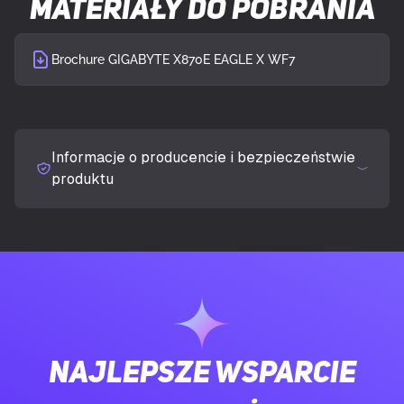
Materiały do pobrania
Obsługiwane gniazda procesora
Gniazdo AM5
Brochure GIGABYTE X870E EAGLE X WF7
PAMIĘĆ
Obsługiwane rodzaje pamięci
DDR5-SDRAM
Informacje o producencie i bezpieczeństwie
produktu
Liczba gniazd pamięci
4
Typ slotów pamięci
DIMM
Obsługa kanałów pamięci
Dwukanałowy
Kompatybilność ECC
Non-ECC
Najlepsze wsparcie