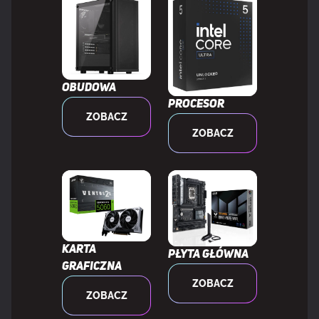
Obsługiwane rodzaje dysków
HDD & SSD
Wspierane
M.2, PCI Express 4.0, PCI Express 5.0,
Obudowa
interfejsy
SATA III
Procesor
dysków
ZOBACZ
twardych
ZOBACZ
Liczba obsługiwanych HDD
4
Ilość obsługiwanych rozmiarów dysków
8
pamięci
Karta
Płyta główna
graficzna
Usługa RAID
Tak
ZOBACZ
ZOBACZ
Poziomy raid
0, 1, 5, 10