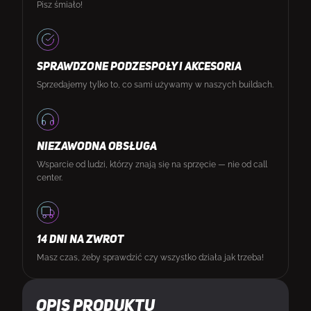
Pisz śmiało!
SPRAWDZONE PODZESPOŁY I AKCESORIA
Sprzedajemy tylko to, co sami używamy w naszych buildach.
NIEZAWODNA OBSŁUGA
Wsparcie od ludzi, którzy znają się na sprzęcie — nie od call
center.
14 DNI NA ZWROT
Masz czas, żeby sprawdzić czy wszystko działa jak trzeba!
Opis produktu