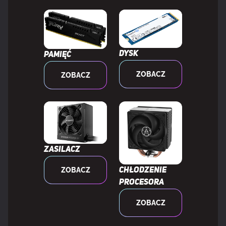
GRAFIKA
Dysk
Pamięć
Obsługa przetwarzania
Nieobsługiwany
ZOBACZ
ZOBACZ
równoległego
Maks. rozdzielczość
4096 x 2304 px
HDCP
Tak
Zasilacz
Wersja HDCP
2.3
ZOBACZ
Chłodzenie
procesora
Wersja DirectX
12.0
ZOBACZ