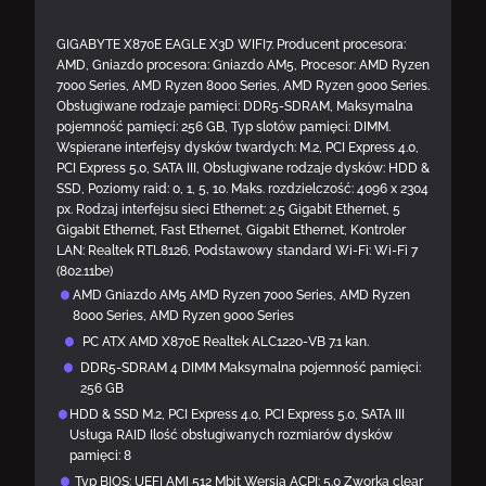
GIGABYTE X870E EAGLE X3D WIFI7. Producent procesora:
AMD, Gniazdo procesora: Gniazdo AM5, Procesor: AMD Ryzen
7000 Series, AMD Ryzen 8000 Series, AMD Ryzen 9000 Series.
Obsługiwane rodzaje pamięci: DDR5-SDRAM, Maksymalna
pojemność pamięci: 256 GB, Typ slotów pamięci: DIMM.
Wspierane interfejsy dysków twardych: M.2, PCI Express 4.0,
PCI Express 5.0, SATA III, Obsługiwane rodzaje dysków: HDD &
SSD, Poziomy raid: 0, 1, 5, 10. Maks. rozdzielczość: 4096 x 2304
px. Rodzaj interfejsu sieci Ethernet: 2.5 Gigabit Ethernet, 5
Gigabit Ethernet, Fast Ethernet, Gigabit Ethernet, Kontroler
LAN: Realtek RTL8126, Podstawowy standard Wi-Fi: Wi-Fi 7
(802.11be)
AMD Gniazdo AM5 AMD Ryzen 7000 Series, AMD Ryzen
8000 Series, AMD Ryzen 9000 Series
PC ATX AMD X870E Realtek ALC1220-VB 7.1 kan.
DDR5-SDRAM 4 DIMM Maksymalna pojemność pamięci:
256 GB
HDD & SSD M.2, PCI Express 4.0, PCI Express 5.0, SATA III
Usługa RAID Ilość obsługiwanych rozmiarów dysków
pamięci: 8
Typ BIOS: UEFI AMI 512 Mbit Wersja ACPI: 5.0 Zworka clear