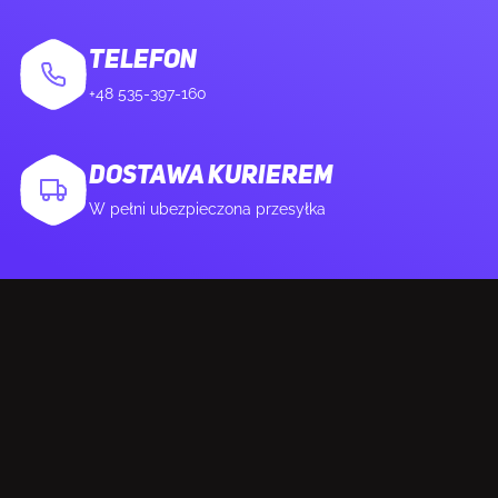
Gniazdo wentylatora procesora
Tak
TELEFON
Liczba złączy wentylatora CPU
2
+48 535-397-160
Ilość gniazd w podstawie wentylatora
6
DOSTAWA KURIEREM
W pełni ubezpieczona przesyłka
Złącze zasilacza EPS (8-pin)
Tak
Liczba złączy zasilania EPS (8-pin)
2
Złącze TPM
Tak
Liczba złączy pompy wodnej
3
Liczba nagłówków czujnika temperatury
2