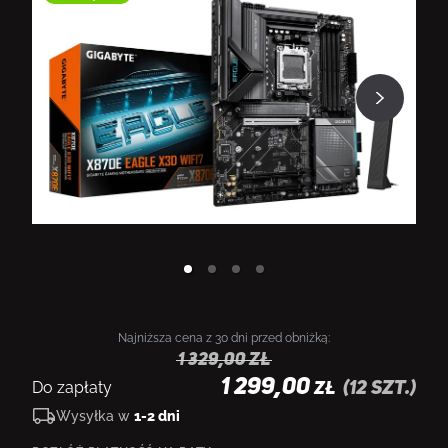
Najniższa cena z 30 dni przed obniżką:
1 329,00
zł
1 299,00
Do zapłaty
(
12
szt.)
ZŁ
Wysyłka w
1-2 dni