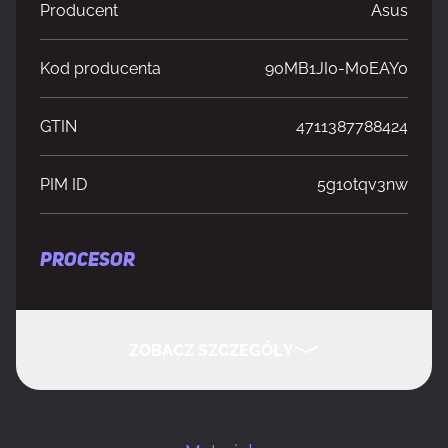
Producent
Asus
Kod producenta
90MB1JI0-M0EAY0
GTIN
4711387788424
PIM ID
5g1otqv3nw
PROCESOR
Producent procesora
Intel
ZOBACZ SZCZEGÓŁY
Gniazdo procesora
LGA 1851 (Socket V1)
UKRYJ SZCZEGÓŁY
Procesor
Intel Core Ultra (Series 2)