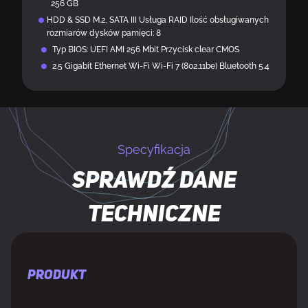
256 GB
HDD & SSD M.2, SATA III Usługa RAID Ilość obsługiwanych
rozmiarów dysków pamięci: 8
Typ BIOS: UEFI AMI 256 Mbit Przycisk clear CMOS
2.5 Gigabit Ethernet Wi-Fi Wi-Fi 7 (802.11be) Bluetooth 5.4
Specyfikacja
Sprawdź dane
techniczne
PRODUKT