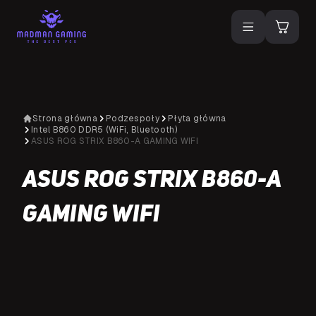
Strona główna
Podzespoły
Płyta główna
Intel B860 DDR5 (WiFi, Bluetooth)
ASUS ROG STRIX B860-A GAMING WIFI
ASUS ROG STRIX B860-A
GAMING WIFI
N