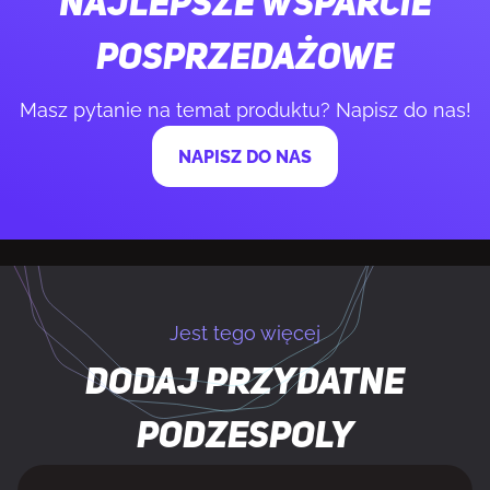
Najlepsze wsparcie
Pamięć niebuforowana
Tak
posprzedażowe
Masz pytanie na temat produktu? Napisz do nas!
STEROWNIKI PAMIĘCI
NAPISZ DO NAS
Obsługiwane rodzaje dysków
HDD & SSD
Wspierane interfejsy dysków
M.2, SATA III
twardych
Jest tego więcej
Liczba obsługiwanych HDD
4
Dodaj przydatne
Ilość obsługiwanych rozmiarów dysków
8
podzespoly
pamięci