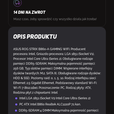
14 DNI NA ZWROT
Masz czas, żeby sprawdzić czy wszystko działa jak trzeba!
Opis produktu
ASUS ROG STRIX B860-A GAMING WIFI. Producent
procesora: Intel, Gniazdo procesora: LGA 1851 (Socket V1),
Procesor: Intel Core Ultra (Series 2). Obsługiwane rodzaje
pamięci: DDR5-SDRAM, Maksymalna pojemność pamięci:
256 GB, Typ slotów pamięci: DIMM. Wspierane interfejsy
dysków twardych: M.2, SATA III, Obsługiwane rodzaje dysków:
HDD & SSD, Poziomy raid: 0, 1, 5, 10. Rodzaj interfejsu sieci
Ethernet: 2.5 Gigabit Ethernet, Podstawowy standard Wi-Fi:
Wi-Fi 7 (802.11be). Przeznaczenie: PC, Rodzaj płyty: ATX,
Rodzina płyt z chipsetami: Intel
Intel LGA 1851 (Socket V1) Intel Core Ultra (Series 2)
PC ATX Intel B860 Realtek ALC1220P 7.1 kan.
DDR5-SDRAM 4 DIMM Maksymalna pojemność pamięci: