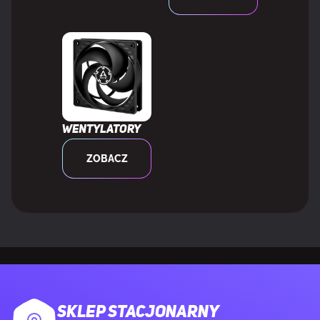
Końcówki Thunderbolt
1
Złącze zasilania 12V
Tak
Wentylatory
PORTY WE/WY NA TYLNYM PANELU
ZOBACZ
Liczba portów USB 2.0
4
Ilość portów USB 3.2 Gen 1 (3.1 Gen 1) Typu-A
2
Ilość portów USB 3.2 Gen 2 (3.1 Gen 2) Typu-A
2
Ilość portów USB 3.2 Gen 2 (3.1 Gen 2) Typu-C
1
SKLEP STACJONARNY