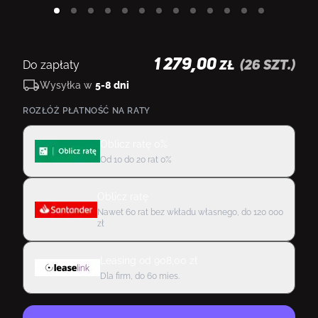
1 279,00
Do zapłaty
(
26
szt.)
ZŁ
Wysyłka w
5-8 dni
ROZŁÓŻ PŁATNOŚĆ NA RATY
Oblicz ratę 0%
Od 10 do 20 rat 0%
Oblicz ratę
Nawet 60 rat bez wkładu własnego, do 120 000
zł
Leasing
od
908,00
zł
Dla firm, do 60 mies.