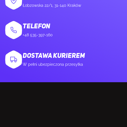
Łobzowska 22/1, 31-140 Kraków
Ilość portów USB4 Gen 2x2
1
Ilość portów Ethernet LAN (RJ-45)
1
TELEFON
+48 535-397-160
Ilość portów HDMI
1
DOSTAWA KURIEREM
Ilość DisplayPort
1
W pełni ubezpieczona przesyłka
Mikrofon
Tak
Port wyjścia S/PDIF
Tak
SIEĆ