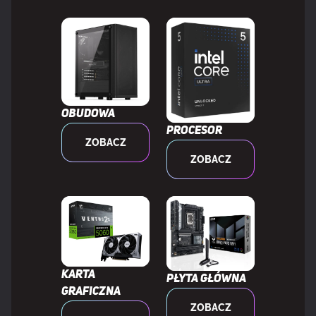
Usługa RAID
Tak
Poziomy raid
0, 1, 5, 10
GRAFIKA
Obudowa
Procesor
ZOBACZ
Obsługa przetwarzania
Nieobsługiwany
ZOBACZ
równoległego
WEWNĘTRZNE WE/WY
Ilość gniazd USB 2.0
1
Karta
Płyta główna
graficzna
Łącza USB 3.2 Gen 1 (3.1 Gen 1)
1
ZOBACZ