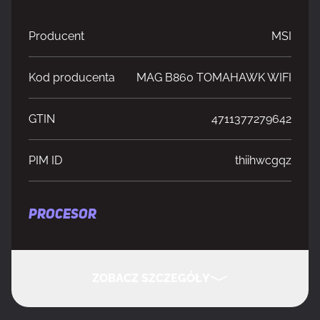
Producent
MSI
Kod producenta
MAG B860 TOMAHAWK WIFI
GTIN
4711377279642
PIM ID
thiihwcgqz
PROCESOR
Producent procesora
Intel
ZOBACZ SZCZEGÓŁY
Gniazdo procesora
LGA 1851 (Socket V1)