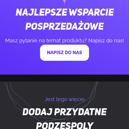
Obsługa kanałów pamięci
Dwukanałowy
Najlepsze wsparcie
Kompatybilność ECC
Non-ECC
posprzedażowe
Masz pytanie na temat produktu? Napisz do nas!
Obsługiwane
5600,6400,7200,9200 MHz
prędkości zegara
NAPISZ DO NAS
pamięci
Obsługiwana prędkość zegara
9200 MHz
pamięci (maks.)
Maksymalna pojemność pamięci
256 GB
Jest tego więcej
Dodaj przydatne
STEROWNIKI PAMIĘCI
podzespoly