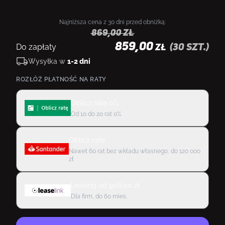
Najniższa cena z 30 dni przed obniżką:
869,00
zł
859,00
Do zapłaty
(
30
szt.)
ZŁ
Wysyłka w
1-2 dni
ROZŁÓŻ PŁATNOŚĆ NA RATY
Oblicz ratę 0%
Od 10 do 20 rat 0%
Oblicz ratę
Nawet 60 rat bez wkładu własnego, do 120 000
zł
Leasing
od
908,00
zł
Dla firm, do 60 mies.