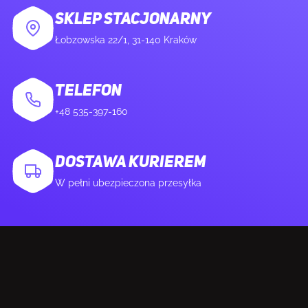
SKLEP STACJONARNY
Ilość portów USB 3.2 Gen 2 (3.1 Gen 2) Typu-C
1
Łobzowska 22/1, 31-140 Kraków
Ilość portów USB 3.2 Gen 2x2 typu C
1
TELEFON
+48 535-397-160
Ilość portów Ethernet LAN (RJ-45)
1
Ilość portów HDMI
1
DOSTAWA KURIEREM
W pełni ubezpieczona przesyłka
Wersja HDMI
2.1
SIEĆ
Przewodowa sieć LAN
Tak