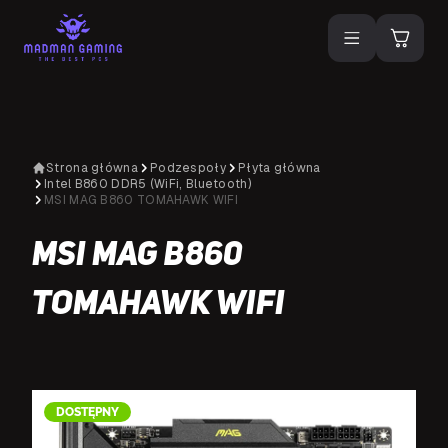
Strona główna
Podzespoły
Płyta główna
Intel B860 DDR5 (WiFi, Bluetooth)
MSI MAG B860 TOMAHAWK WIFI
MSI MAG B860
TOMAHAWK WIFI
DOSTĘPNY
D