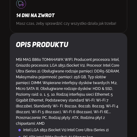
14 DNI NA ZWROT
Masz czas, żeby sprawdzić czy wszystko działa jak trzeba!
Opis produktu
MSI MAG B860 TOMAHAWK WIFI. Producent procesora: Intel,
Gniazdo procesora: LGA 1851 (Socket V1), Procesor: Intel Core
Ultra (Series 2). Obsługiwane rodzaje pamięci: DDR5-SDRAM,
Maksymalna pojemność pamięci: 256 GB, Typ slotów
pamięci: DIMM. Wspierane interfejsy dysków twardych: M.2,
Micro SATA III, Obsługiwane rodzaje dysków: HDD & SSD,
Poziomy raid: 0, 1, 5, 10. Rodzaj interfejsu sieci Ethernet: 5
Gigabit Ethernet, Podstawowy standard Wi-Fi: Wi-Fi 7
(802.11be), Standardy Wi- Fi: 802.11a, 802.11b, 802.11g, Wi-Fi 4
(802.11n), Wi-Fi 5 (802.11ac), Wi-Fi 6 (802.11ax), Wi-Fi 6E....
Przeznaczenie: PC, Rodzaj płyty: ATX, Rodzina płyt z
chipsetami: AMD
Intel LGA 1851 (Socket V1) Intel Core Ultra (Series 2)