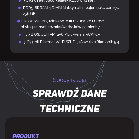
PC ATX Intel B860 Realtek ALC897 7.1 kan.
DDR5-SDRAM 4 DIMM Maksymalna pojemność pamięci:
256 GB
HDD & SSD M.2, Micro SATA III Usługa RAID Ilość
obsługiwanych rozmiarów dysków pamięci: 7
Typ BIOS: UEFI AMI 256 Mbit Wersja ACPI: 6.5
5 Gigabit Ethernet Wi-Fi Wi-Fi 7 (802.11be) Bluetooth 5.4
Specyfikacja
Sprawdź dane
techniczne
PRODUKT