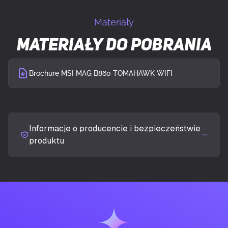
UKRYJ SZCZEGÓŁY
Procesor
Intel Core Ultra (Series 2)
Materiały
Materiały do pobrania
Obsługiwane gniazda procesora
LGA 1851
Maksymalna pamięć wewnętrzna
256 GB
Brochure MSI MAG B860 TOMAHAWK WIFI
wspierana przez procesor
PAMIĘĆ
Informacje o producencie i bezpieczeństwie
produktu
Obsługiwane rodzaje pamięci
DDR5-SDRAM
Liczba gniazd pamięci
4
Typ slotów pamięci
DIMM