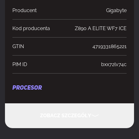
Producent
Gigabyte
Kod producenta
Z890 A ELITE WF7 ICE
GTIN
4719331865221
PIM ID
bxx72lv74c
PROCESOR
Producent procesora
Intel
ZOBACZ SZCZEGÓŁY
Gniazdo procesora
LGA 1851 (Socket V1)