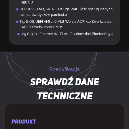
256 GB
HDD & SSD M.2, SATA III Usługa RAID Ilość obsługiwanych
rozmiarów dysków pamięci: 4
Typ BIOS: UEFI AMI 256 Mbit Wersja ACPI: 5.0 Zworka clear
CMOS Przycisk clear CMOS
2.5 Gigabit Ethernet Wi-Fi Wi-Fi 7 (802.11be) Bluetooth 5.4
Specyfikacja
Sprawdź dane
techniczne
PRODUKT