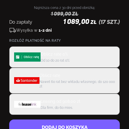
Najniższa cena z 30 dni przed obniżką:
1 099,00
zł
1 089,00
Do zapłaty
(
17
szt.)
ZŁ
Wysyłka w
1-2 dni
ROZŁÓŻ PŁATNOŚĆ NA RATY
Oblicz ratę 0%
Od 10 do 20 rat 0%
Oblicz ratę
Nawet 60 rat bez wkładu własnego, do 120 000
zł
Leasing
od
908,00
zł
Dla firm, do 60 mies.
DODAJ DO KOSZYKA