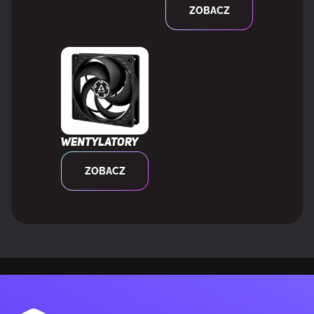
ZOBACZ
Łącza USB 3.2 Gen 2 (3.1 Gen 2)
1
Ilość złączy SATA III
4
Łączna liczba złączy SATA
4
Wentylatory
Gniazdo zasilania ATX (24-pin)
Tak
ZOBACZ
Złącze zasilacza EPS (8-pin)
Tak
Liczba złączy zasilania EPS (8-pin)
2
Złącze TPM
Tak