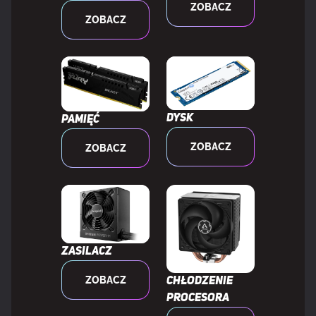
ZOBACZ
ZOBACZ
Poziomy raid
0, 1, 5, 10
GRAFIKA
Dysk
Pamięć
Karta graficzna on-board
Nie
ZOBACZ
ZOBACZ
Wersja DirectX
12.0
WEWNĘTRZNE WE/WY
Zasilacz
Ilość gniazd USB 2.0
2
ZOBACZ
Chłodzenie
procesora
Łącza USB 3.2 Gen 1 (3.1 Gen 1)
1