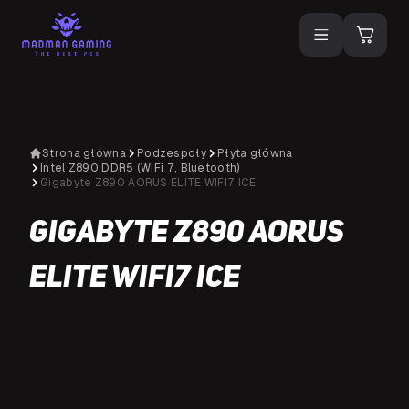
Strona główna
Podzespoły
Płyta główna
Intel Z890 DDR5 (WiFi 7, Bluetooth)
Gigabyte Z890 AORUS ELITE WIFI7 ICE
Gigabyte Z890 AORUS
ELITE WIFI7 ICE
D