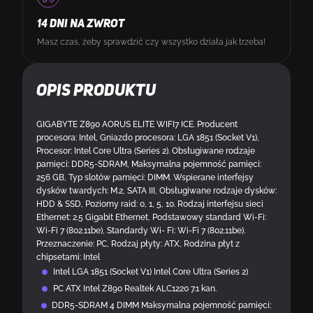
14 DNI NA ZWROT
Masz czas, żeby sprawdzić czy wszystko działa jak trzeba!
Opis produktu
GIGABYTE Z890 AORUS ELITE WIFI7 ICE. Producent
procesora: Intel, Gniazdo procesora: LGA 1851 (Socket V1),
Procesor: Intel Core Ultra (Series 2). Obsługiwane rodzaje
pamięci: DDR5-SDRAM, Maksymalna pojemność pamięci:
256 GB, Typ slotów pamięci: DIMM. Wspierane interfejsy
dysków twardych: M.2, SATA III, Obsługiwane rodzaje dysków:
HDD & SSD, Poziomy raid: 0, 1, 5, 10. Rodzaj interfejsu sieci
Ethernet: 2.5 Gigabit Ethernet, Podstawowy standard Wi-Fi:
Wi-Fi 7 (802.11be), Standardy Wi- Fi: Wi-Fi 7 (802.11be).
Przeznaczenie: PC, Rodzaj płyty: ATX, Rodzina płyt z
chipsetami: Intel
Intel LGA 1851 (Socket V1) Intel Core Ultra (Series 2)
PC ATX Intel Z890 Realtek ALC1220 7.1 kan.
DDR5-SDRAM 4 DIMM Maksymalna pojemność pamięci: