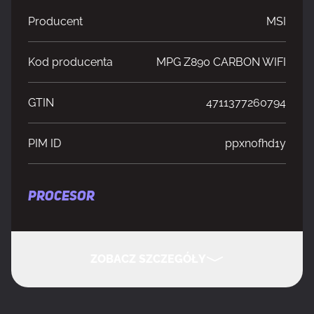
Producent
MSI
Kod producenta
MPG Z890 CARBON WIFI
GTIN
4711377260794
PIM ID
ppxn0fhd1y
PROCESOR
Producent procesora
Intel
ZOBACZ SZCZEGÓŁY
Gniazdo procesora
LGA 1851 (Socket V1)