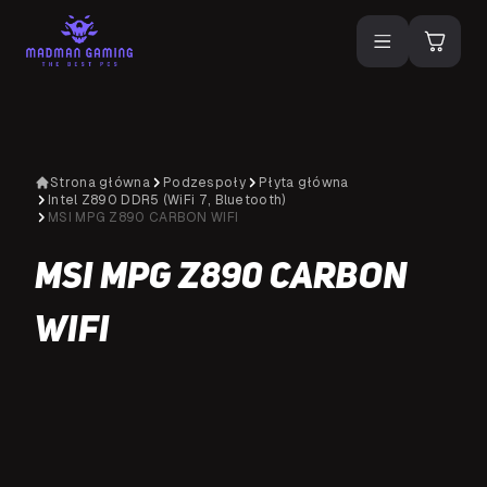
Strona główna
Podzespoły
Płyta główna
Intel Z890 DDR5 (WiFi 7, Bluetooth)
MSI MPG Z890 CARBON WIFI
MSI MPG Z890 CARBON
WIFI
D