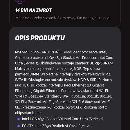
14 DNI NA ZWROT
Masz czas, żeby sprawdzić czy wszystko działa jak trzeba!
Opis produktu
MSI MPG Z890 CARBON WIFI. Producent procesora: Intel,
Gniazdo procesora: LGA 1851 (Socket V1), Procesor: Intel Core
Ultra (Series 2). Obsługiwane rodzaje pamięci: DDR5-SDRAM,
Maksymalna pojemność pamięci: 256 GB, Typ slotów
pamięci: DIMM. Wspierane interfejsy dysków twardych: M.2,
SATA III, Obsługiwane rodzaje dysków: HDD & SSD, Poziomy
raid: 0, 5, 10. Rodzaj interfejsu sieci Ethernet: 2.5 Gigabit
Ethernet, 5 Gigabit Ethernet, Podstawowy standard Wi-Fi:
Wi-Fi 7 (802.11be), Standardy Wi- Fi: 802.11a, 802.11b, 802.11g,
Wi-Fi 4 (802.11n), Wi-Fi 5 (802.11ac), Wi-Fi 6 (802.11ax), Wi-Fi
6E.... Przeznaczenie: PC, Rodzaj płyty: ATX, Rodzina płyt z
chipsetami: Intel
Intel LGA 1851 (Socket V1) Intel Core Ultra (Series 2)
PC ATX Intel Z890 Realtek ALC1220P 7.1 kan.