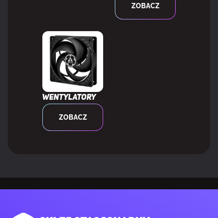
ZOBACZ
Ilość portów HDMI
1
Wersja HDMI
2.1
Ilość portów Thunderbolt
2
Wentylatory
SIEĆ
ZOBACZ
Przewodowa sieć LAN
Tak
Rodzaj
2.5 Gigabit Ethernet, 5 Gigabit Ethernet
interfejsu
sieci
Ethernet