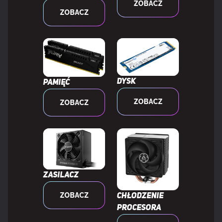
Łącza USB 3.2 Gen 2 (3.1 Gen 2)
1
ZOBACZ
ZOBACZ
Ilość złączy SATA III
4
Łączna liczba złączy SATA
4
Dysk
Pamięć
Gniazdo wentylatora procesora
Tak
ZOBACZ
ZOBACZ
PORTY WE/WY NA TYLNYM PANELU
Ilość portów USB 3.2 Gen 1 (3.1 Gen 1) Typu-A
10
Zasilacz
Ilość portów USB 3.2 Gen 1 (3.1 Gen 1) Typu-C
1
ZOBACZ
Chłodzenie
procesora
Ilość portów Ethernet LAN (RJ-45)
2