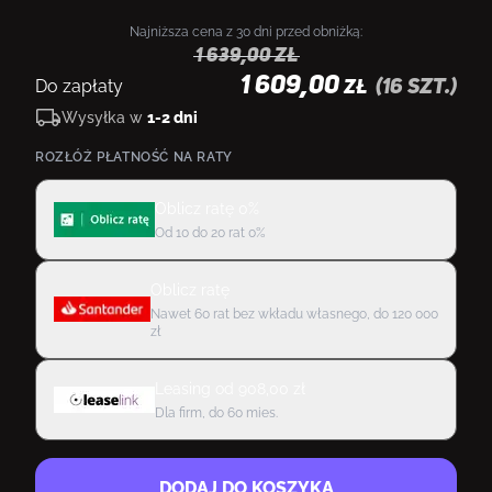
Najniższa cena z 30 dni przed obniżką:
1 639,00
zł
1 609,00
Do zapłaty
(
16
szt.)
ZŁ
Wysyłka w
1-2 dni
ROZŁÓŻ PŁATNOŚĆ NA RATY
Oblicz ratę 0%
Od 10 do 20 rat 0%
Oblicz ratę
Nawet 60 rat bez wkładu własnego, do 120 000
zł
Leasing
od
908,00
zł
Dla firm, do 60 mies.
DODAJ DO KOSZYKA