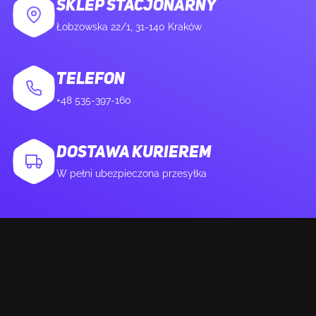
SKLEP STACJONARNY
Wi-Fi
Tak
Łobzowska 22/1, 31-140 Kraków
Podstawowy standard Wi-Fi
Wi-Fi 7 (802.11be)
TELEFON
+48 535-397-160
Standardy
802.11a, 802.11b, 802.11g, Wi-Fi 4
Wi- Fi
(802.11n), Wi-Fi 5 (802.11ac), Wi-Fi 6
(802.11ax), Wi-Fi 6E (802.11ax), Wi-Fi 7
DOSTAWA KURIEREM
(802.11be)
W pełni ubezpieczona przesyłka
Model kontrolera WLAN
Killer Wi-Fi 7 BE1750
Bluetooth
Tak
Wersja Bluetooth
5.4