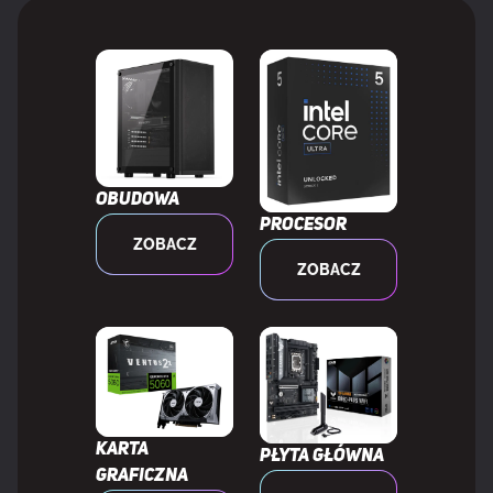
twardych
Liczba obsługiwanych HDD
9
Ilość obsługiwanych rozmiarów dysków
4
pamięci
Obudowa
Usługa RAID
Tak
Procesor
ZOBACZ
ZOBACZ
Poziomy raid
0, 5, 10
WEWNĘTRZNE WE/WY
Ilość gniazd USB 2.0
4
Karta
Płyta główna
graficzna