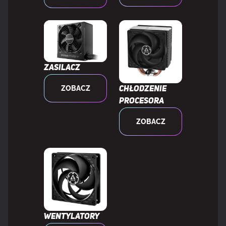
Ciężar wentylatora
239 g
ZAWARTOŚĆ OPAKOWANIA
Zasilacz
Dołączone śruby
Tak
ZOBACZ
Chłodzenie
procesora
Liczba śrub
4
ZOBACZ
Wentylatory