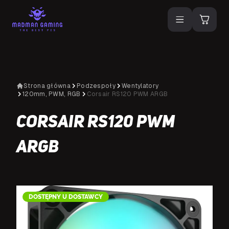
Strona główna
Podzespoły
Wentylatory
120mm, PWM, RGB
Corsair RS120 PWM ARGB
Corsair RS120 PWM
ARGB
DOSTĘPNY U DOSTAWCY
D