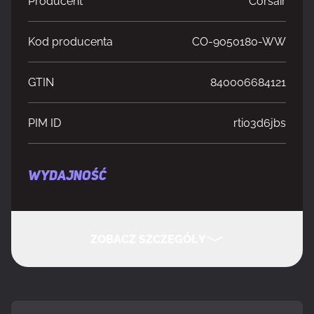
Producent
Corsair
Kod producenta
CO-9050180-WW
GTIN
840006684121
PIM ID
rti03d6jbs
WYDAJNOŚĆ
Odpowiednia lokalizacja
Obudowa komputera
ZOBACZ SZCZEGÓŁY
Model
Wentylator
UKRYJ SZCZEGÓŁY
Średnica czaszy wentylatora
12 cm