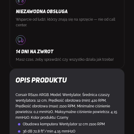
NIEZAWODNA OBSŁUGA
Wsparcie od ludzi, którzy znają się na sprzęcie — nie od call
center.
14 DNI NA ZWROT
Masz czas, żeby sprawdzić czy wszystko działa jak trzeba!
Opis produktu
Corsair RS120 ARGB. Model: Wentylator, Średnica czaszy
wentylatora: 12 cm, Prędkość obrotowa (min): 420 RPM,
Prędkość obrotowa (max): 2100 RPM, Minimalne ciśnienie
powietrza: 0,2 mmH2O, Maksymalne ciśnienie powietrza: 4,15
mmH2O. Kolor produktu: Czarny
Obudowa komputera Wentylator 12 cm 2100 RPM
36 dB 72,8 ft³/min 4,15 mmH2O