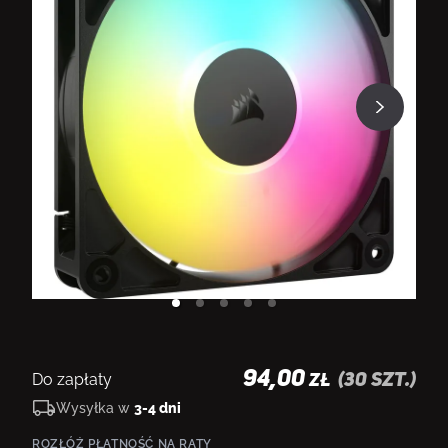
94,00
Do zapłaty
(
30
szt.)
ZŁ
Wysyłka w
3-4 dni
ROZŁÓŻ PŁATNOŚĆ NA RATY