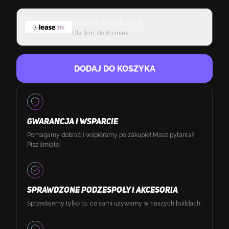
Leasing
od
908,00
zł
Dla firm, do 60 mies.
DODAJ DO KOSZYKA
GWARANCJA I WSPARCIE
Pomagamy dobrać i wspieramy po zakupie! Masz pytania?
Pisz śmiało!
SPRAWDZONE PODZESPOŁY I AKCESORIA
Sprzedajemy tylko to, co sami używamy w naszych buildach.