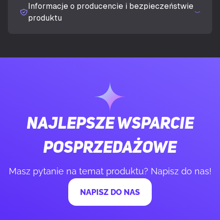
Informacje o producencie i bezpieczeństwie
Prędkość obrotowa (min)
420 RPM
produktu
Prędkość obrotowa (max)
2100 RPM
Poziom hałasu (niska prędkość)
10 dB
Poziom hałasu (wysoka prędkość)
36 dB
Najlepsze wsparcie
Minimalny przepływ powietrza
13,3 ft³/min
posprzedażowe
Maksymalny przepływ powietrza
72,8 ft³/min
Masz pytanie na temat produktu? Napisz do nas!
Minimalne ciśnienie powietrza
0,2 mmH2O
NAPISZ DO NAS
Maksymalne ciśnienie powietrza
4,15 mmH2O