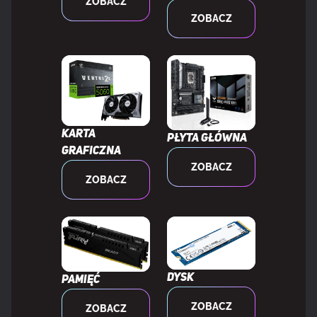
ZOBACZ
ZOBACZ
Kolor iluminacji
Wielo
Złącze wentylatora
4-pin
MOC
Karta
Płyta główna
graficzna
ZOBACZ
Natężenie znamionowe
0,4 A
ZOBACZ
WAGA I ROZMIARY
Wymiary wentylatora (szer. x
120 x 120 x 25 mm
Dysk
Pamięć
głęb. x wys.)
ZOBACZ
ZOBACZ