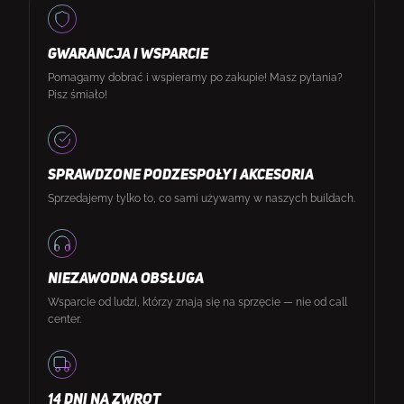
GWARANCJA I WSPARCIE
Pomagamy dobrać i wspieramy po zakupie! Masz pytania?
Pisz śmiało!
SPRAWDZONE PODZESPOŁY I AKCESORIA
Sprzedajemy tylko to, co sami używamy w naszych buildach.
NIEZAWODNA OBSŁUGA
Wsparcie od ludzi, którzy znają się na sprzęcie — nie od call
center.
14 DNI NA ZWROT