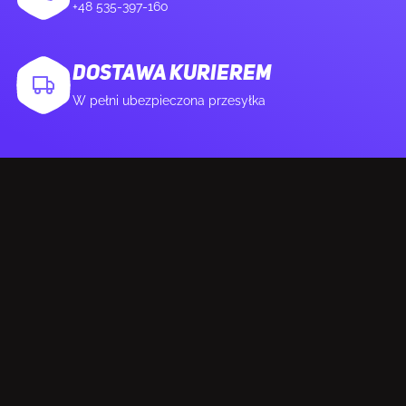
+48 535-397-160
Szerokość kartonu dostawczego
31,4 cm
Długość kartonu do wysyłki
40,5 cm
DOSTAWA KURIEREM
W pełni ubezpieczona przesyłka
Wysokość kartonu dostawczego
27,8 cm
Waga brutto skrzyni wysyłkowej
11,7 kg
(wewnętrznej)