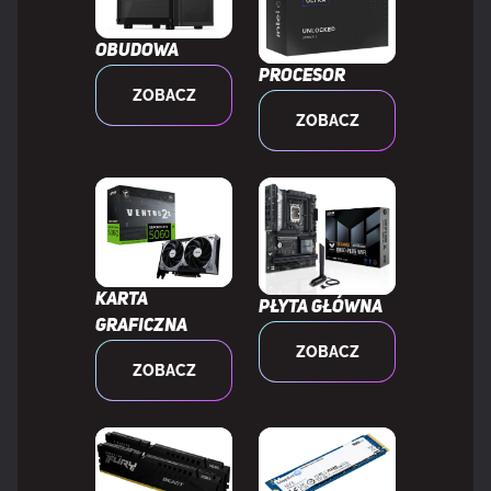
Obudowa
WAGA I ROZMIARY
Procesor
ZOBACZ
ZOBACZ
Szerokość produktu
120 mm
Głębokość produktu
120 mm
Wysokość produktu
25 mm
Karta
Płyta główna
Waga produktu
148 g
graficzna
ZOBACZ
ZOBACZ
Długość kabla
0,46 m
Szerokość opakowania
122 mm