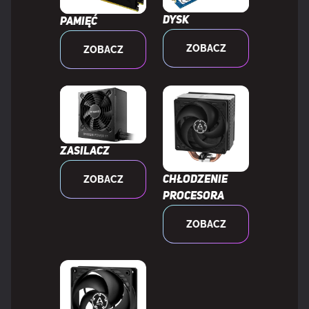
Głębokość opakowania
127 mm
Dysk
Pamięć
ZOBACZ
ZOBACZ
Wysokość opakowania
27 mm
Waga wraz z opakowaniem
180 g
SZCZEGÓŁY TECHNICZNE
Zasilacz
ZOBACZ
Chłodzenie
Zgodność z zasadami zrównoważonego
Tak
procesora
rozwoju
ZOBACZ
Certyfikat środowiskowy
Triman
(zrównoważonego rozwoju)
Okres gwarancji
3 lat(a)