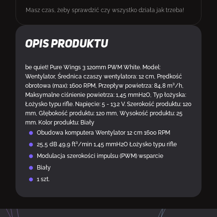
Masz czas, żeby sprawdzić czy wszystko działa jak trzeba!
Opis produktu
be quiet! Pure Wings 3 120mm PWM White. Model:
Wentylator, Średnica czaszy wentylatora: 12 cm, Prędkość
obrotowa (max): 1600 RPM, Przepływ powietrza: 84,8 m³/h,
Maksymalne ciśnienie powietrza: 1,45 mmH2O, Typ łożyska:
Łożysko typu rifle. Napięcie: 5 - 13.2 V. Szerokość produktu: 120
mm, Głębokość produktu: 120 mm, Wysokość produktu: 25
mm. Kolor produktu: Biały
Obudowa komputera Wentylator 12 cm 1600 RPM
25,5 dB 49,9 ft³/min 1,45 mmH2O Łożysko typu rifle
Modulacja szerokości impulsu (PWM) wsparcie
Biały
1 szt.