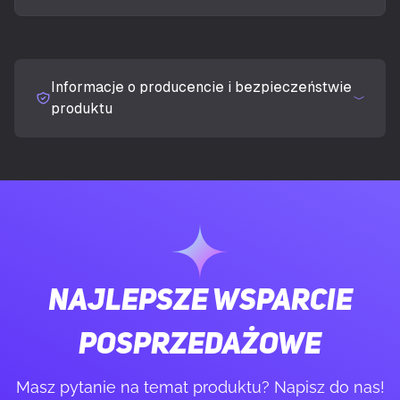
Przepływ powietrza
84,8 m³/h
Informacje o producencie i bezpieczeństwie
Maksymalne ciśnienie powietrza
1,45 mmH2O
produktu
Modulacja szerokości impulsu (PWM)
Tak
wsparcie
Typ łożyska
Łożysko typu rifle
Ilość na paczkę
1 szt.
Najlepsze wsparcie
Średni czas wytrzymałości
80000 h
posprzedażowe
wentylatorów (MTTF)
Masz pytanie na temat produktu? Napisz do nas!