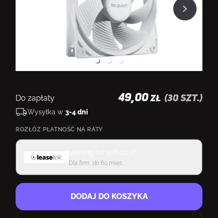
49,00
Do zapłaty
(
30
szt.)
ZŁ
Wysyłka w
3-4 dni
ROZŁÓŻ PŁATNOŚĆ NA RATY
Leasing
od
908,00
zł
Dla firm, do 60 mies.
DODAJ DO KOSZYKA