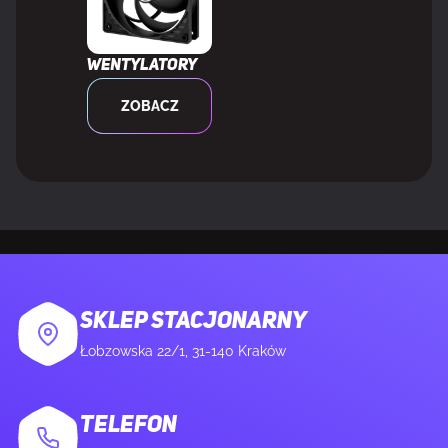
Certyfikaty zgodności
CE, RoHS, UKCA, WEEE
Wentylatory
ZOBACZ
ZAWARTOŚĆ OPAKOWANIA
Dołączone śruby
Tak
Liczba śrub
4
DANE LOGISTYCZNE
SKLEP STACJONARNY
Łobzowska 22/1, 31-140 Kraków
Produkty na skrzynię wysyłkową
60 szt.
(wewnętrzną)
TELEFON