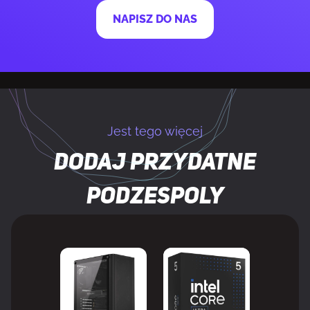
KONSTRUKCJA
NAPISZ DO NAS
Kolor produktu
Biały
Złącze wentylatora
4-pin
Jest tego więcej
MOC
Dodaj przydatne
Napięcie
5 - 13.2 V
podzespoly
Napięcie znamionowe
12 V
Pobór mocy wentylatora
2,4 W
Natężenie znamionowe
0,1 A