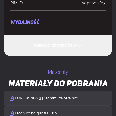
PIM ID
sopwx6sf03
WYDAJNOŚĆ
Odpowiednia lokalizacja
Obudowa komputera
ZOBACZ SZCZEGÓŁY
Model
Wentylator
UKRYJ SZCZEGÓŁY
Średnica czaszy wentylatora
12 cm
Materiały
Materiały do pobrania
Prędkość obrotowa (max)
1600 RPM
Poziom hałasu (wysoka prędkość)
25,5 dB
PURE WINGS 3 | 120mm PWM White
Maksymalny przepływ powietrza
49,9 ft³/min
Brochure be quiet! BL110