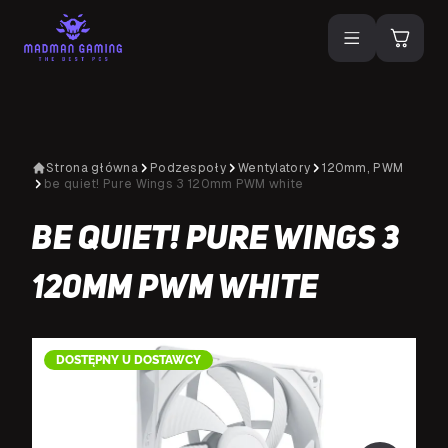
Strona główna
Podzespoły
Wentylatory
120mm, PWM
be quiet! Pure Wings 3 120mm PWM white
be quiet! Pure Wings 3
120mm PWM white
DOSTĘPNY U DOSTAWCY
D