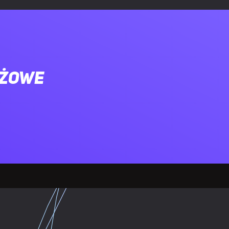
ażowe
bezpieczenie przeciążeniowe, Ochrona
okim napięciem, Zabezpieczenie przed