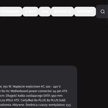
PORADNIKI
O NAS
FAQ
WSPARCIE
KONTAKT
: 750 W, Napięcie wejściowe AC: 100 - 240 V,
/60 Hz. Motherboard power connector: 24-pin ATX,
 cm, Długość kabla zasilającego SATA: 950 mm.
DOSTĘPNY U DOSTAWC
cza (PSU): ATX, Certyfikat 80 PLUS: 80 PLUS Gold.
hłodzenia: Aktywne, Średnica czaszy wentylatora: 13,5