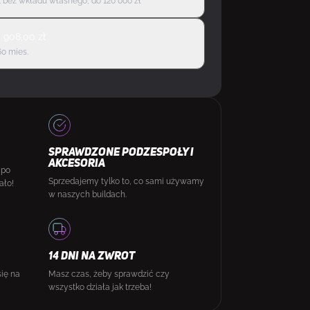
 bez wkładu własnego, do 120 000 zł
d
908,00
zł
60 mies.
SPRAWDZONE PODZESPOŁY I
AKCESORIA
 po
Sprzedajemy tylko to, co sami używamy
ało!
w naszych buildach.
14 DNI NA ZWROT
się na
Masz czas, żeby sprawdzić czy
wszystko działa jak trzeba!