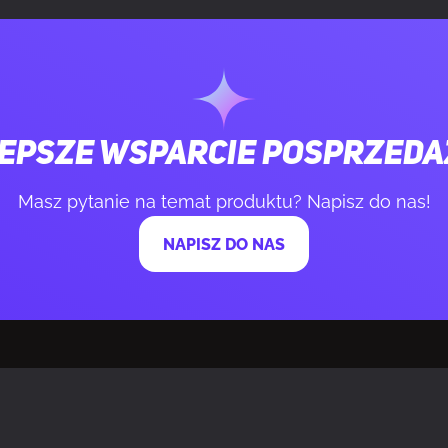
-12V)
3,6 W
5 Vsb)
15 W
rąd wyjściowy (+3.3V)
20 A
epsze wsparcie posprzed
rąd wyjściowy (+12 V)
62 A
Masz pytanie na temat produktu? Napisz do nas!
rąd wyjściowy (+5 V)
20 A
NAPISZ DO NAS
rąd wyjściowy (-12 V)
0,3 A
rąd wyjściowy (+5 Vsb)
3 A
ny zasilania
Nadprądowe, Za
przez zbyt wys