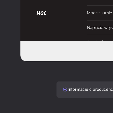
Moc w sumie
MOC
Napięcie wej
Częstotliwoś
Prąd wejścio
Łączna moc (+
Łączna moc (+
Informacje o producenc
Łączna moc (+