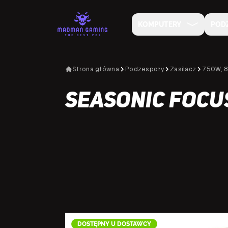
KOMPUTERY
POD
Strona główna
Podzespoły
Zasilacz
750W, 8
Seasonic FOCUS
DOSTĘPNY U DOSTAWCY