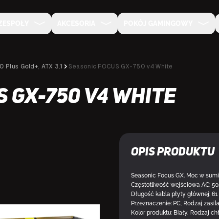
ZESPOŁY
AKCESORIA
POKÓJ GAMINGOWY
0 Plus Gold+, ATX 3.1
Seasonic FOCUS GX-750 v4 White
 GX-750 v4 White
Opis produktu
Seasonic Focus GX. Moc w sumie
DOSTĘPNY U DOSTAWCY
Częstotliwość wejściowa AC: 50
Długość kabla płyty głównej: 61
Przeznaczenie: PC, Rodzaj zasila
Kolor produktu: Biały, Rodzaj c