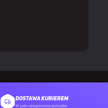
owy
DOSTAWA KURIEREM
W pełni ubezpieczona przesyłka