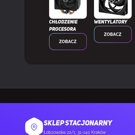
Długość kabla
Złącze zasila
Chłodzenie
Wentylatory
procesora
ZOBACZ
Długość kabl
ZOBACZ
Gniazdo PCI 
Typ okablowa
Certyfikat 80
WYDAJNOŚĆ
Przeznaczeni
Rodzaj zasila
SKLEP STACJONARNY
Łobzowska 22/1, 31-140 Kraków