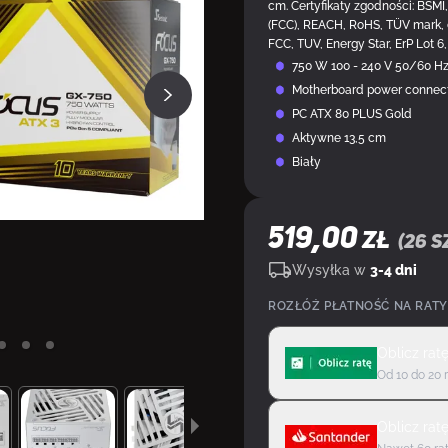
cm. Certyfikaty zgodności: BSMI
(FCC), REACH, RoHS, TÜV mark, c
FCC, TUV, Energy Star, ErP Lot
750 W 100 - 240 V 50/60 H
Motherboard power connect
PC ATX 80 PLUS Gold
Aktywne 13,5 cm
Biały
519,00
ZŁ
(
26
sz
Wysyłka w
3-4 dni
ROZŁÓŻ PŁATNOŚĆ NA RATY
Oblicz rat
Od 10 do 20 
Oblicz rat