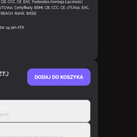
, CB, CCC, CE, EAC, Federalna Komisja Łączności
TUVus, Certyfikaty: BSMI, CB, CCC, CE, cTUVus, EAC,
 6, REACH, RoHS, WEEE
z
or: 24-pin ATX
t.)
DODAJ DO KOSZYKA
ę 0%
rat 0%
ę