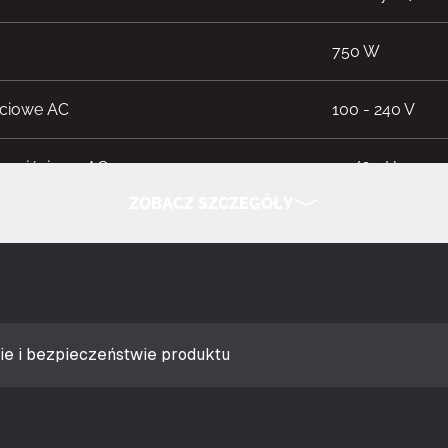
750 W
ściowe AC
100 - 240 V
ć wejściowa AC
50/60 Hz
ZOBACZ SZCZEGÓŁY
wy
10 - 5 A
UKRYJ SZCZEGÓŁY
3.3 V)
100 W
12 V)
744 W
ie i bezpieczeństwie produktu
5 V)
100 W