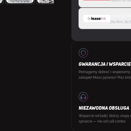
Nawet 60 rat
Leasing
o
Dla firm, do 
GWARANCJA I WSPARCIE
Pomagamy dobrać i wspieramy
zakupie! Masz pytania? Pisz śmi
NIEZAWODNA OBSŁUGA
Wsparcie od ludzi, którzy znają 
sprzęcie — nie od call center.