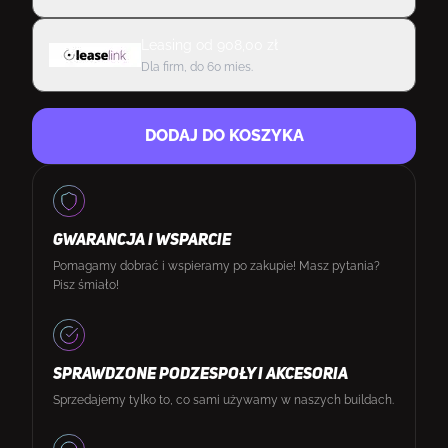
Leasing
od
908,00
zł
Dla firm, do 60 mies.
DODAJ DO KOSZYKA
GWARANCJA I WSPARCIE
Pomagamy dobrać i wspieramy po zakupie! Masz pytania?
Pisz śmiało!
SPRAWDZONE PODZESPOŁY I AKCESORIA
Sprzedajemy tylko to, co sami używamy w naszych buildach.