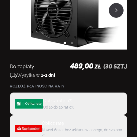
489,00
Do zapłaty
(
30
szt.)
ZŁ
Wysyłka w
1-2 dni
ROZŁÓŻ PŁATNOŚĆ NA RATY
Oblicz ratę 0%
Od 10 do 20 rat 0%
Oblicz ratę
Nawet 60 rat bez wkładu własnego, do 120 000
zł