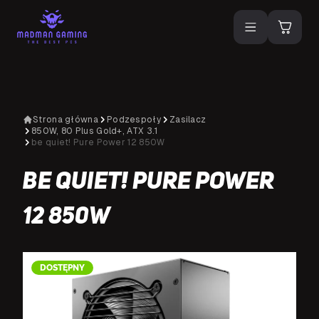
Strona główna
Podzespoły
Zasilacz
850W, 80 Plus Gold+, ATX 3.1
be quiet! Pure Power 12 850W
be quiet! Pure Power
12 850W
DOSTĘPNY
D