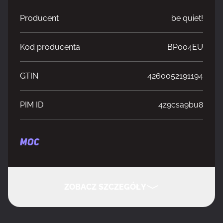
Producent
be quiet!
Kod producenta
BP004EU
GTIN
4260052191194
PIM ID
4z9csa9bu8
MOC
Moc w sumie
850 W
ZOBACZ SZCZEGÓŁY
Moc szczytowa
900 W