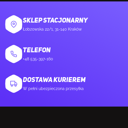
Certyfikat 80 PLUS
80 PLUS Gold
Przeznaczenie
PC
SKLEP STACJONARNY
Łobzowska 22/1, 31-140 Kraków
Rodzaj zasilacza (PSU)
ATX
TELEFON
Wersja ATX
3.1
+48 535-397-160
Wersja EPS
2.92
DOSTAWA KURIEREM
Poziom hałasu
25,1 dB
W pełni ubezpieczona przesyłka
Technologia łożysk
Łożysko typu rifle
MTBF (Średni okres międzyawaryjny)
100000 h