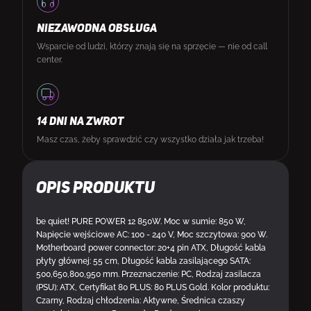
NIEZAWODNA OBSŁUGA
Wsparcie od ludzi, którzy znają się na sprzęcie — nie od call
center.
14 DNI NA ZWROT
Masz czas, żeby sprawdzić czy wszystko działa jak trzeba!
Opis produktu
be quiet! PURE POWER 12 850W. Moc w sumie: 850 W,
Napięcie wejściowe AC: 100 - 240 V, Moc szczytowa: 900 W.
Motherboard power connector: 20+4 pin ATX, Długość kabla
płyty głównej: 55 cm, Długość kabla zasilającego SATA:
500,650,800,950 mm. Przeznaczenie: PC, Rodzaj zasilacza
(PSU): ATX, Certyfikat 80 PLUS: 80 PLUS Gold. Kolor produktu:
Czarny, Rodzaj chłodzenia: Aktywne, Średnica czaszy