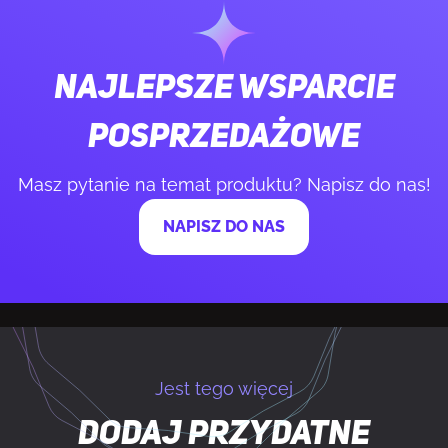
Łączna moc (+12 V)
850 W
Najlepsze wsparcie
Łączna moc (+5 V)
120 W
posprzedażowe
Łączna moc (-12V)
3,6 W
Masz pytanie na temat produktu? Napisz do nas!
NAPISZ DO NAS
Łączna moc (+5 Vsb)
15 W
Maksymalny prąd wyjściowy (+3.3V)
22 A
Maksymalny prąd wyjściowy (+12 V1)
70,9 A
Jest tego więcej
Maksymalny prąd wyjściowy (+5 V)
22 A
Dodaj przydatne