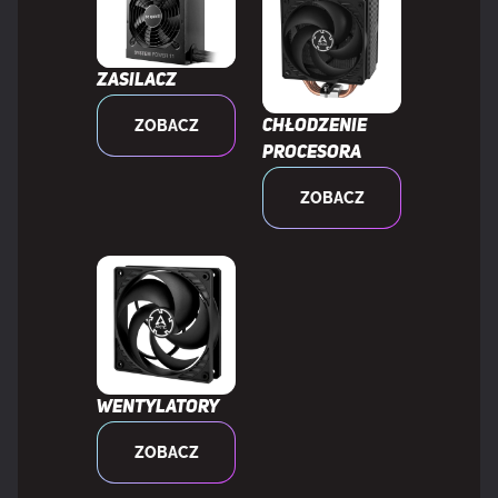
Typ okablowania
W pełni modułowy
Zasilacz
ZOBACZ
Chłodzenie
WYDAJNOŚĆ
procesora
ZOBACZ
Certyfikat 80 PLUS
80 PLUS Gold
Przeznaczenie
PC
Rodzaj zasilacza (PSU)
ATX
Technologia łożysk
FDB
Wentylatory
ZOBACZ
MTBF (Średni okres międzyawaryjny)
100000 h