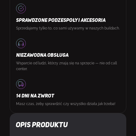
SPRAWDZONE PODZESPOŁY I AKCESORIA
Sprzedajemy tylko to, co sami używamy w naszych buildach.
NIEZAWODNA OBSŁUGA
Wsparcie od ludzi, którzy znają się na sprzęcie — nie od call
center.
14 DNI NA ZWROT
Masz czas, żeby sprawdzić czy wszystko działa jak trzeba!
Opis produktu