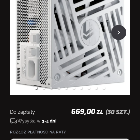
669,00
Do zapłaty
(
30
szt.)
ZŁ
Wysyłka w
3-4 dni
ROZŁÓŻ PŁATNOŚĆ NA RATY