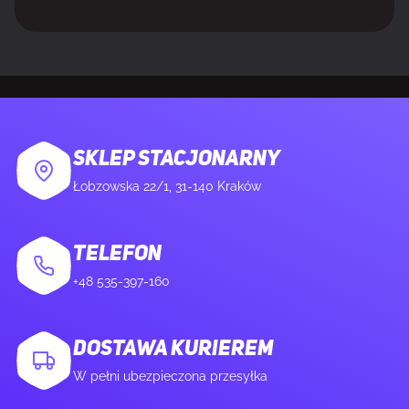
KONSTRUKCJA
Kolor produktu
Biały
Rodzaj chłodzenia
Aktywne
SKLEP STACJONARNY
Łobzowska 22/1, 31-140 Kraków
Średnica czaszy wentylatora
13,5 cm
TELEFON
Liczba wentylatorów
1 went.
+48 535-397-160
Wbudowany wyłącznik
Tak
DOSTAWA KURIEREM
W pełni ubezpieczona przesyłka
WARUNKI PRACY