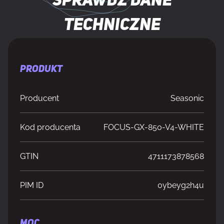
Sprawdź dane
techniczne
PRODUKT
Producent
Seasonic
Kod producenta
FOCUS-GX-850-V4-WHITE
GTIN
4711173878568
PIM ID
0ybeyg2h4u
MOC