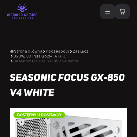
Strona główna
Podzespoły
Zasilacz
850W, 80 Plus Gold+, ATX 3.1
Seasonic FOCUS GX-850 v4 White
Seasonic FOCUS GX-850
v4 White
DOSTĘPNY U DOSTAWCY
D