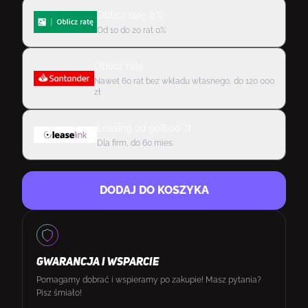
Oblicz ratę 0%
Od 10 do 20 rat 0%
Oblicz ratę
Nawet 60 rat bez wkładu własnego, do 120 000
zł
Leasing
od
908,00
zł
Dla firm, do 60 mies.
DODAJ DO KOSZYKA
GWARANCJA I WSPARCIE
Pomagamy dobrać i wspieramy po zakupie! Masz pytania?
Pisz śmiało!