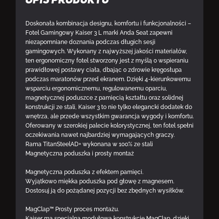
Opis produktu
Doskonała kombinacja designu, komfortu i funkcjonalności –
Fotel Gamingowy Kaiser 3 L marki Anda Seat zapewni
niezapomniane doznania podczas długich sesji
gamingowych. Wykonany z najwyższej jakości materiałów,
ten ergonomiczny fotel stworzony jest z myślą o wspieraniu
prawidłowej postawy ciała, dbając o zdrowie kręgosłupa
podczas maratonów przed ekranem. Dzięki 4-kierunkowemu
wsparciu ergonomicznemu, regulowanemu oparciu,
magnetycznej poduszce z pamięcią kształtu oraz solidnej
konstrukcji ze stali, Kaiser 3 to nie tylko elegancki dodatek do
wnętrza, ale przede wszystkim gwarancja wygody i komfortu.
Oferowany w szerokiej palecie kolorystycznej, ten fotel spełni
oczekiwania nawet najbardziej wymagających graczy.
Rama TitanSteelAD+ wykonana w 100% ze stali
Magnetyczna poduszka i prosty montaż
Magnetyczna poduszka z efektem pamięci.
Wyjątkowo miękka poduszka pod głowę z magnesem.
Dostosuj ją do pożądanej pozycji bez zbędnych wysiłków.
MagClap™ Prosty proces montażu.
Kaiser ma specjalną modułową konstrukcję MagClap, dzięki