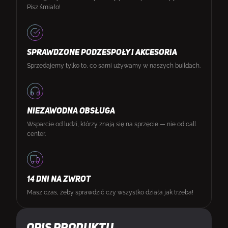
Pisz śmiało!
SPRAWDZONE PODZESPOŁY I AKCESORIA
Sprzedajemy tylko to, co sami używamy w naszych buildach.
NIEZAWODNA OBSŁUGA
Wsparcie od ludzi, którzy znają się na sprzęcie — nie od call
center.
14 DNI NA ZWROT
Masz czas, żeby sprawdzić czy wszystko działa jak trzeba!