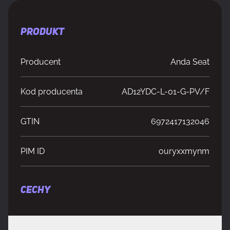
PRODUKT
Producent
Anda Seat
Kod producenta
AD12YDC-L-01-G-PV/F
GTIN
6972417132046
PIM ID
ouryxxmynm
CECHY
Kolor obicia
szary