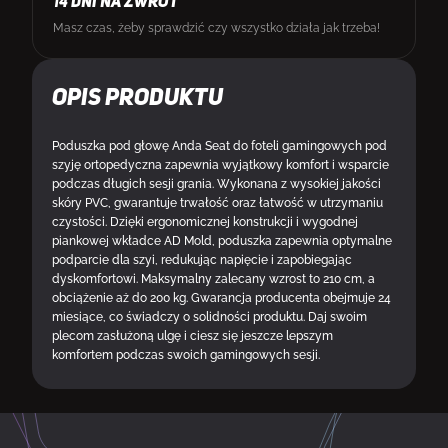
14 DNI NA ZWROT
Masz czas, żeby sprawdzić czy wszystko działa jak trzeba!
Opis produktu
Poduszka pod głowę Anda Seat do foteli gamingowych pod
szyję ortopedyczna zapewnia wyjątkowy komfort i wsparcie
podczas długich sesji grania. Wykonana z wysokiej jakości
skóry PVC, gwarantuje trwałość oraz łatwość w utrzymaniu
czystości. Dzięki ergonomicznej konstrukcji i wygodnej
piankowej wkładce AD Mold, poduszka zapewnia optymalne
podparcie dla szyi, redukując napięcie i zapobiegając
dyskomfortowi. Maksymalny zalecany wzrost to 210 cm, a
obciążenie aż do 200 kg. Gwarancja producenta obejmuje 24
miesiące, co świadczy o solidności produktu. Daj swoim
plecom zasłużoną ulgę i ciesz się jeszcze lepszym
komfortem podczas swoich gamingowych sesji.