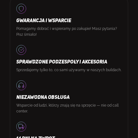
GWARANCJA I WSPARCIE
Pomagamy dobrać i wspieramy po zakupie! Masz pytania?
Pisz śmiało!
SPRAWDZONE PODZESPOŁY I AKCESORIA
Sprzedajemy tylko to, co sami używamy w naszych buildach.
NIEZAWODNA OBSŁUGA
Wsparcie od ludzi, którzy znają się na sprzęcie — nie od call
center.