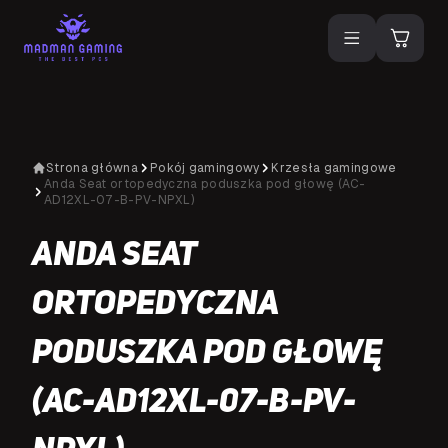
Strona główna
Pokój gamingowy
Krzesła gamingowe
Anda Seat ortopedyczna poduszka pod głowę (AC-
AD12XL-07-B-PV-NPXL)
Anda Seat
ortopedyczna
poduszka pod głowę
(AC-AD12XL-07-B-PV-