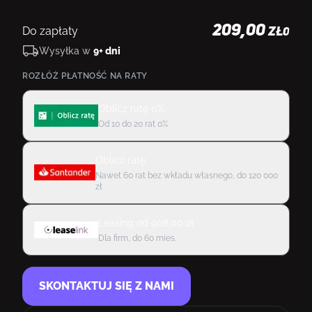
209,00
Do zapłaty
ZŁ
0
Wysyłka w
9+ dni
ROZŁÓŻ PŁATNOŚĆ NA RATY
Oblicz ratę 0%
Od 10 do 20 rat 0%
Oblicz ratę
Nawet 60 rat bez wkładu własnego, do 120 000
zł
Leasing
od
908,00
zł
Dla firm, do 60 mies.
SKONTAKTUJ SIĘ Z NAMI