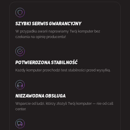
SZYBKI SERWIS GWARANCYJNY
W przypadku awarii naprawiamy Twój komputer bez
czekania na opinię producenta!
POTWIERDZONA STABILNOŚĆ
Każdy komputer przechodzi test stabilności przed wysyłką.
NIEZAWODNA OBSŁUGA
Wsparcie od ludzi, którzy złożyli Twój komputer — nie od call
center.