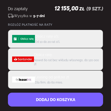
12 155,00
Do zapłaty
(
9
szt.)
ZŁ
Wysyłka w
5-7 dni
ROZŁÓŻ PŁATNOŚĆ NA RATY
Oblicz ratę 0%
Od 10 do 20 rat 0%
Oblicz ratę
Nawet 60 rat bez wkładu własnego, do 120 000
zł
Leasing
od
908,00
zł
Dla firm, do 60 mies.
DODAJ DO KOSZYKA