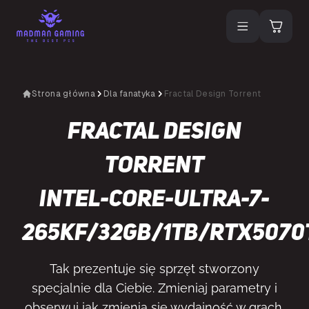
Strona główna
Dla fanatyka
Fractal Design Torrent
Fractal Design
Torrent
Intel-Core-Ultra-7-
265KF/32GB/1TB/RTX5070
Tak prezentuje się sprzęt stworzony
specjalnie dla Ciebie. Zmieniaj parametry i
obserwuj jak zmienia się wydajność w grach.