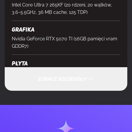
Intel Core Ultra 7 265KF (20 rdzeni, 20 wątków,
3.6-5.5GHz, 36 MB cache, 125 TDP)
Grafika
Nvidia GeForce RTX 5070 TI (16GB pamięci vram
GDDR7)
Płyta
Intel Z890 DDR5 (WiFi 7, Bluetooth, USB 4, M.2
ZOBACZ SZCZEGÓŁY
slot Gen5 x1, M.2 slot Gen4 x3)
Pamięć
UKRYJ SZCZEGÓŁY
DDR5, 32 GB, 6000MHz, CL32
Zasilacz