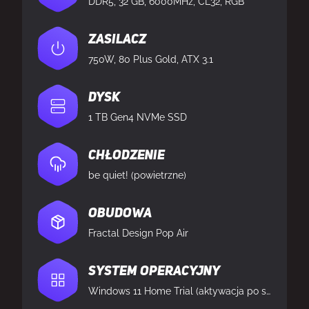
DDR5, 32 GB, 6000MHz, CL32, RGB
Zasilacz
750W, 80 Plus Gold, ATX 3.1
Dysk
1 TB Gen4 NVMe SSD
Chłodzenie
be quiet! (powietrzne)
Obudowa
Fractal Design Pop Air
System operacyjny
Windows 11 Home Trial (aktywacja po stronie klienta)