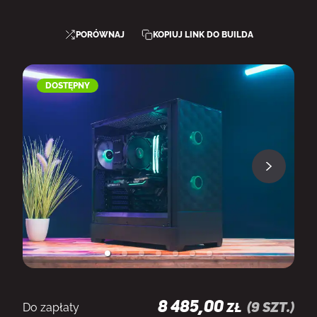
PORÓWNAJ
KOPIUJ LINK DO BUILDA
DOSTĘPNY
8 485,00
Do zapłaty
(
9
szt.)
ZŁ