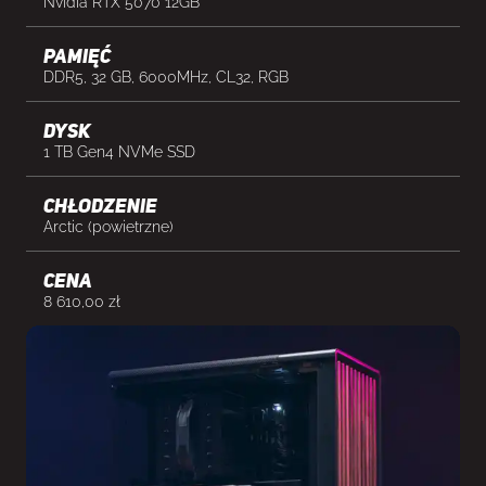
Nvidia RTX 5070 12GB
Pamięć
DDR5, 32 GB, 6000MHz, CL32, RGB
Dysk
1 TB Gen4 NVMe SSD
Chłodzenie
Arctic (powietrzne)
cena
8 610,00
zł