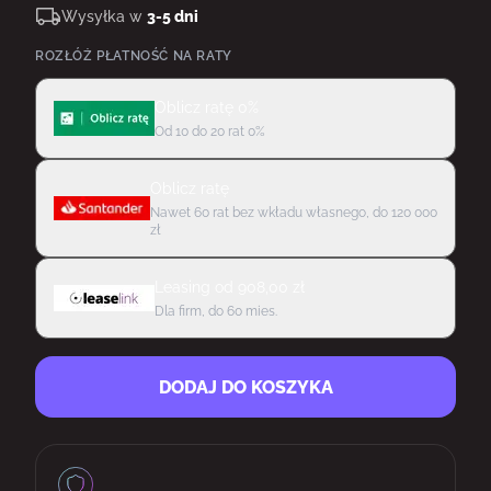
Wysyłka w
3-5 dni
ROZŁÓŻ PŁATNOŚĆ NA RATY
Oblicz ratę 0%
Od 10 do 20 rat 0%
Oblicz ratę
Nawet 60 rat bez wkładu własnego, do 120 000
zł
Leasing
od
908,00
zł
Dla firm, do 60 mies.
DODAJ DO KOSZYKA