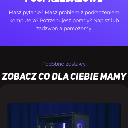
Masz pytanie? Masz problem z podłączeniem
Chłodzenie
komputera? Potrzebujesz porady? Napisz lub
Chłodzenie powietrzne premium o
zadzwoń a pomożemy.
maksymalnym poziomie hałasu 26.8 dBA
Obudowa
Fractal Design Pop Air
Podobne zestawy
Zobacz co dla Ciebie mamy
System operacyjny
Microsoft Windows 11 Home (system
zainstalowany, wymaga zakupu klucza przez
kupującego we własnym zakresie)