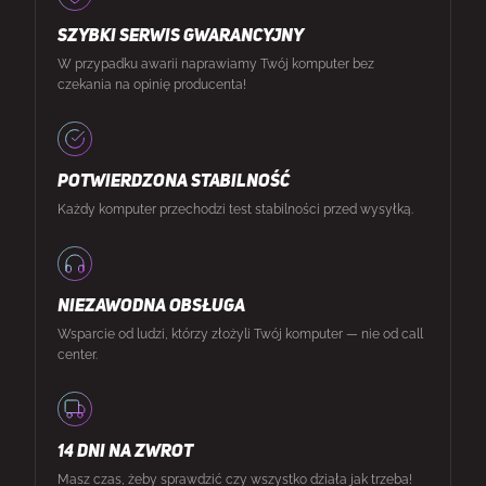
SZYBKI SERWIS GWARANCYJNY
W przypadku awarii naprawiamy Twój komputer bez
czekania na opinię producenta!
POTWIERDZONA STABILNOŚĆ
Każdy komputer przechodzi test stabilności przed wysyłką.
NIEZAWODNA OBSŁUGA
Wsparcie od ludzi, którzy złożyli Twój komputer — nie od call
center.
14 DNI NA ZWROT
Masz czas, żeby sprawdzić czy wszystko działa jak trzeba!