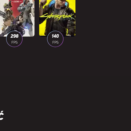
298
140
FPS
FPS
ć