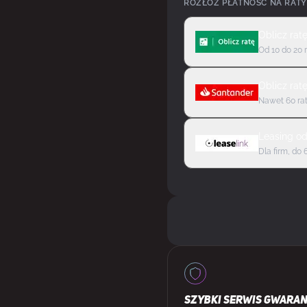
ROZŁÓŻ PŁATNOŚĆ NA RATY
Oblicz rat
Od 10 do 20 
Oblicz rat
Nawet 60 rat
Leasing
o
Dla firm, do 
SZYBKI SERWIS GWARA