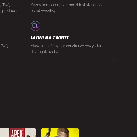
y Twój
Każdy komputer przechodzi test stabilności
ę producenta!
przed wysyłką.
14 DNI NA ZWROT
i Twój
Masz czas, żeby sprawdzić czy wszystko
działa jak trzeba!