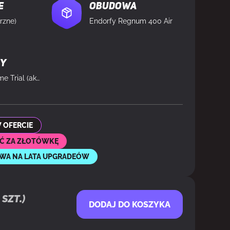
e
Obudowa
rzne)
Endorfy Regnum 400 Air
ny
Windows 11 Home Trial (aktywacja po stronie klienta)
 OFERCIE
Ć ZA ZŁOTÓWKĘ
OWA NA LATA UPGRADEÓW
szt.)
DODAJ DO KOSZYKA