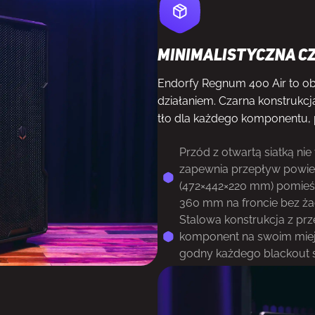
Minimalistyczna c
Endorfy Regnum 400 Air to o
działaniem. Czarna konstrukc
tło dla każdego komponentu, p
Przód z otwartą siatką nie
zapewnia przepływ powiet
(472×442×220 mm) pomieśc
360 mm na froncie bez ż
Stalowa konstrukcja z pr
komponent na swoim miejs
godny każdego blackout s