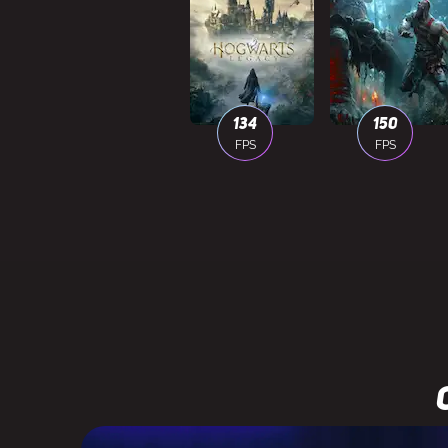
134
150
FPS
FPS