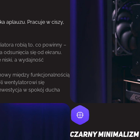
uka aplauzu. Pracuje w ciszy,
tora robią to, co powinny –
 odsunięcia się od ekranu.
 niski, a wydajność
mowy między funkcjonalnością
i wentylatorowi się
 inwestycja w spokój ducha
Czarny minimalizm