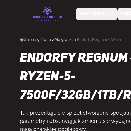
KOMPUTERY
POD
Strona główna
Dla gracza
Endorfy Regnum 400 Air
Endorfy Regnum 
Ryzen-5-
7500F/32GB/1TB/
Tak prezentuje się sprzęt stworzony specjalni
parametry i obserwuj jak zmienia się wydajno
mają charakter poglądowy.