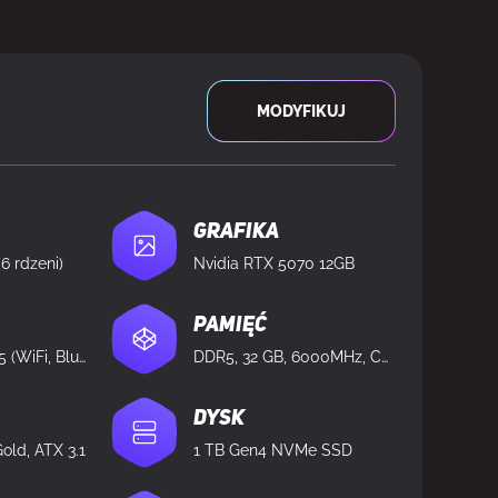
DOSTĘPNY
MODYFIKUJ
Grafika
6 rdzeni)
Nvidia RTX 5070 12GB
Pamięć
AMD B650 DDR5 (WiFi, Bluetooth)
DDR5, 32 GB, 6000MHz, CL32
Dysk
old, ATX 3.1
1 TB Gen4 NVMe SSD