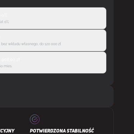
ę 0%
rat 0%
ę
 bez wkładu własnego, do 120 000 zł
d
908,00
zł
60 mies.
NCYJNY
POTWIERDZONA STABILNOŚĆ