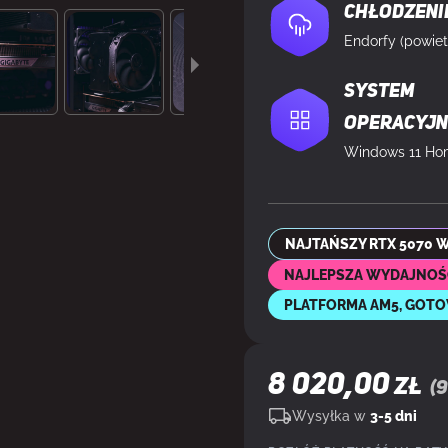
Chłodzeni
Endorfy (powiet
System
operacyj
NAJTAŃSZY RTX 5070 W
NAJLEPSZA WYDAJNOŚ
PLATFORMA AM5, GOT
8 020,00
ZŁ
(
9
Wysyłka w
3-5 dni