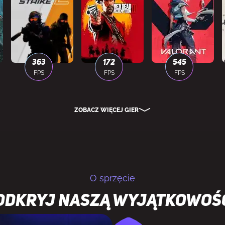
363
172
545
FPS
FPS
FPS
ZOBACZ WIĘCEJ GIER
O sprzęcie
Odkryj naszą wyjątkowoś