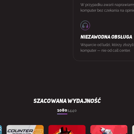
W przypadku awarii naprawiam
komputer bez czekania na opini
NIEZAWODNA OBSŁUGA
Wsparcie od ludzi, którzy złożyl
komputer — nie od call center.
SZACOWANA WYDAJNOŚĆ
1080
1440