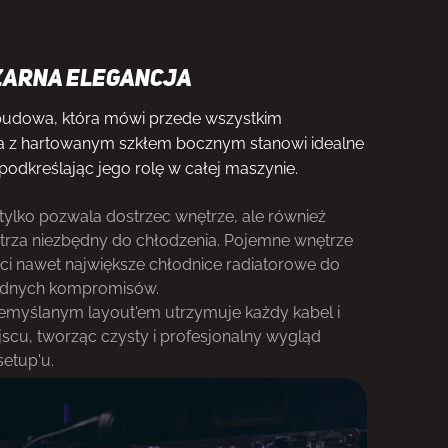
zarna elegancja
budowa, która mówi przede wszystkim
ja z hartowanym szkłem bocznym stanowi idealne
odkreślając jego rolę w całej maszynie.
 tylko pozwala dostrzec wnętrze, ale również
rza niezbędny do chłodzenia. Pojemne wnętrze
i nawet największe chłodnice radiatorowe do
adnych kompromisów.
zemyślanym layout'em utrzymuje każdy kabel i
cu, tworząc czysty i profesjonalny wygląd
etup'u.