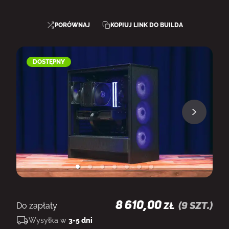
PORÓWNAJ
KOPIUJ LINK DO BUILDA
DOSTĘPNY
8 610,00
Do zapłaty
(
9
szt.)
ZŁ
Wysyłka w
3-5 dni