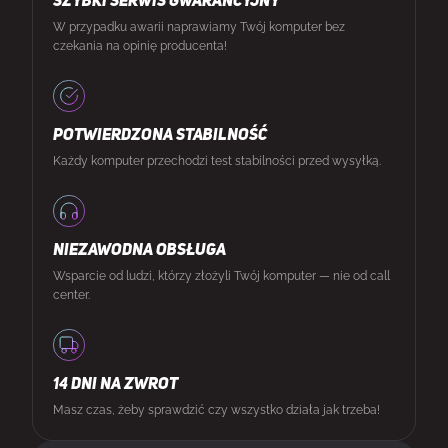
SZYBKI SERWIS GWARANCYJNY
W przypadku awarii naprawiamy Twój komputer bez
czekania na opinię producenta!
POTWIERDZONA STABILNOŚĆ
Każdy komputer przechodzi test stabilności przed wysyłką.
NIEZAWODNA OBSŁUGA
Wsparcie od ludzi, którzy złożyli Twój komputer — nie od call
center.
14 DNI NA ZWROT
Masz czas, żeby sprawdzić czy wszystko działa jak trzeba!