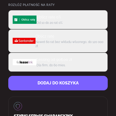
ROZŁÓŻ PŁATNOŚĆ NA RATY
Oblicz ratę 0%
Od 10 do 20 rat 0%
Oblicz ratę
Nawet 60 rat bez wkładu własnego, do 120 000
zł
Leasing
od
908,00
zł
Dla firm, do 60 mies.
DODAJ DO KOSZYKA