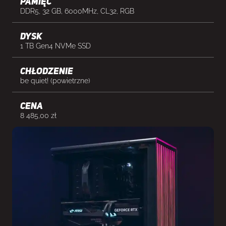
Pamięć
DDR5, 32 GB, 6000MHz, CL32, RGB
Dysk
1 TB Gen4 NVMe SSD
Chłodzenie
be quiet! (powietrzne)
cena
8 485,00
zł