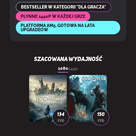
BESTSELLER W KATEGORII "DLA GRACZA"
PŁYNNE 1440P W KAŻDEJ GRZE
PLATFORMA AM5, GOTOWA NA LATA
UPGRADEÓW
SZACOWANA WYDAJNOŚĆ
1080
1440
134
150
FPS
FPS