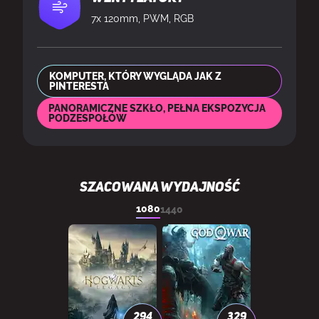
7x 120mm, PWM, RGB
KOMPUTER, KTÓRY WYGLĄDA JAK Z
PINTERESTA
PANORAMICZNE SZKŁO, PEŁNA EKSPOZYCJA
PODZESPOŁÓW
SZACOWANA WYDAJNOŚĆ
1080
1440
294
329