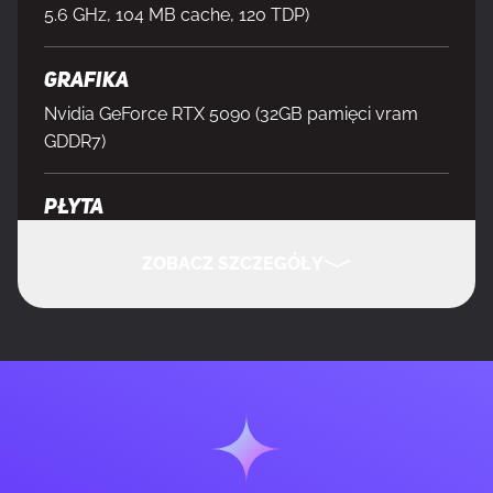
5.6 GHz, 104 MB cache, 120 TDP)
Grafika
Nvidia GeForce RTX 5090 (32GB pamięci vram
GDDR7)
Płyta
AMD X870E DDR5 (WiFi 7, Bluetooth, USB 4, M.2
ZOBACZ SZCZEGÓŁY
slot Gen5 x1, M.2 slot Gen4 x3)
Pamięć
UKRYJ SZCZEGÓŁY
DDR5, 64 GB, 6000MHz, CL32, RGB
Zasilacz
1000W, 80 Plus Gold, ATX 3.1 (w pełni modularny)