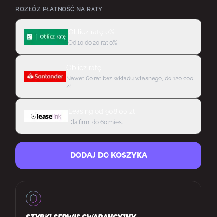
ROZŁÓŻ PŁATNOŚĆ NA RATY
Oblicz ratę 0%
Od 10 do 20 rat 0%
Oblicz ratę
Nawet 60 rat bez wkładu własnego, do 120 000
zł
Leasing
od
908,00
zł
Dla firm, do 60 mies.
DODAJ DO KOSZYKA