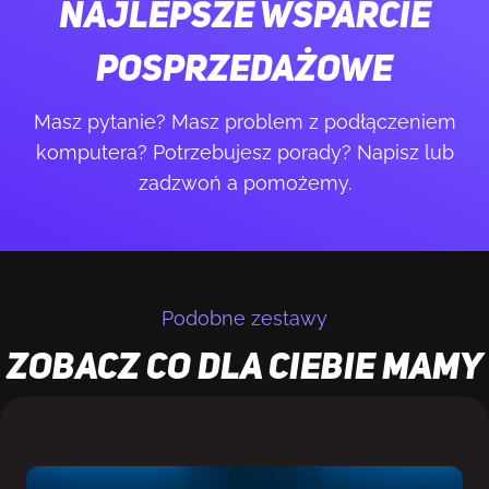
Najlepsze wsparcie
Dysk
posprzedażowe
2 TB (PCI-E x4 Gen5 NVMe, 13400 MB/​s zapis,
14700 MB/​s odczyt)
Masz pytanie? Masz problem z podłączeniem
komputera? Potrzebujesz porady? Napisz lub
Chłodzenie
zadzwoń a pomożemy.
Chłodzenie wodne premium o rozmiarze 360mm
z podświetleniem i wyświetlaczem IPS LCD 2.88"
Obudowa
Podobne zestawy
Hyte Y70 Pink
Zobacz co dla Ciebie mamy
System operacyjny
Microsoft Windows 11 Home
Wentylatory