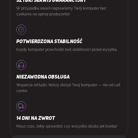
SZYBKI SERWIS GWARANCYJNY
W przypadku awarii naprawiamy Twój komputer bez
czekania na opinię producenta!
POTWIERDZONA STABILNOŚĆ
Każdy komputer przechodzi test stabilności przed wysyłką.
NIEZAWODNA OBSŁUGA
Wsparcie od ludzi, którzy złożyli Twój komputer — nie od call
center.
14 DNI NA ZWROT
Masz czas, żeby sprawdzić czy wszystko działa jak trzeba!