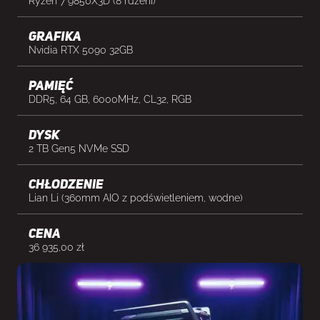
Ryzen 7 9850X3D (8 rdzeni)
Grafika
Nvidia RTX 5090 32GB
Pamięć
DDR5, 64 GB, 6000MHz, CL32, RGB
Dysk
2 TB Gen5 NVMe SSD
Chłodzenie
Lian Li (360mm AIO z podświetleniem, wodne)
cena
36 935,00
zł