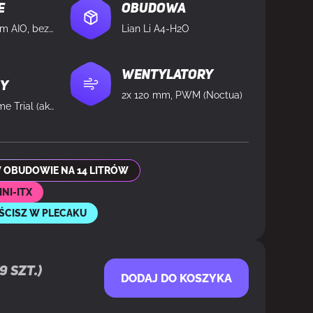
e
Obudowa
be quiet! (240mm AIO, bez podświetlenia, wodne)
Lian Li A4-H2O
Wentylatory
ny
2x 120 mm, PWM (Noctua)
Windows 11 Home Trial (aktywacja po stronie klienta)
 OBUDOWIE NA 14 LITRÓW
NI-ITX
ŚCISZ W PLECAKU
9
szt.)
DODAJ DO KOSZYKA