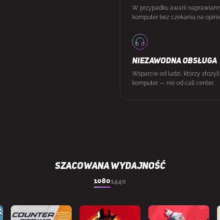
W przypadku awarii naprawiam
komputer bez czekania na opini
NIEZAWODNA OBSŁUGA
Wsparcie od ludzi, którzy złożyl
komputer — nie od call center.
SZACOWANA WYDAJNOŚĆ
1080
1440