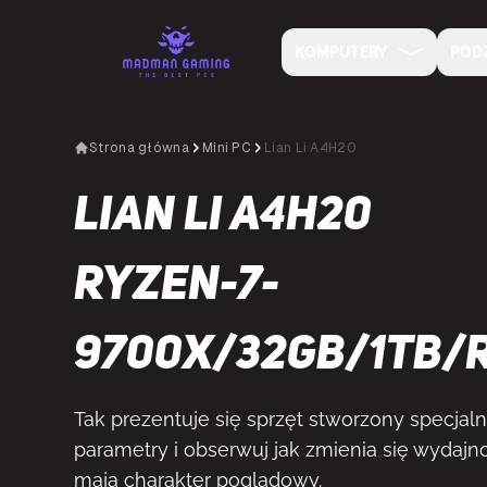
KOMPUTERY
POD
Strona główna
Mini PC
Lian Li A4H20
Lian Li A4H20
Ryzen-7-
9700X/32GB/1TB/
Tak prezentuje się sprzęt stworzony specjalni
parametry i obserwuj jak zmienia się wydajno
mają charakter poglądowy.