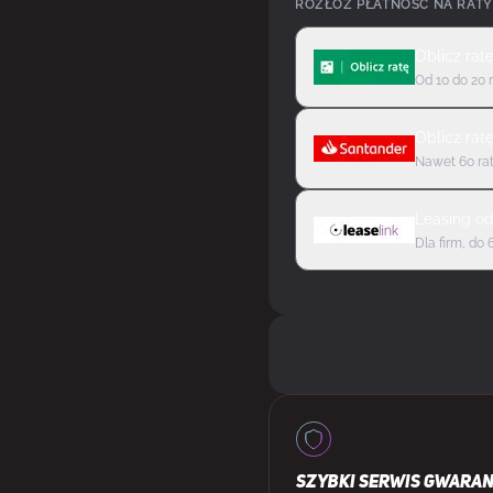
ROZŁÓŻ PŁATNOŚĆ NA RATY
Oblicz rat
Od 10 do 20 
Oblicz rat
Nawet 60 rat
Leasing
o
Dla firm, do 
SZYBKI SERWIS GWARA