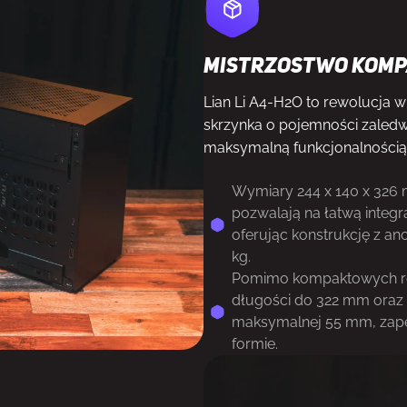
Mistrzostwo komp
Lian Li A4-H2O to rewolucja 
skrzynka o pojemności zaledwie
maksymalną funkcjonalnością
Wymiary 244 x 140 x 326
pozwalają na łatwą inte
oferując konstrukcję z a
kg.
Pomimo kompaktowych ro
długości do 322 mm oraz 
maksymalnej 55 mm, zape
formie.