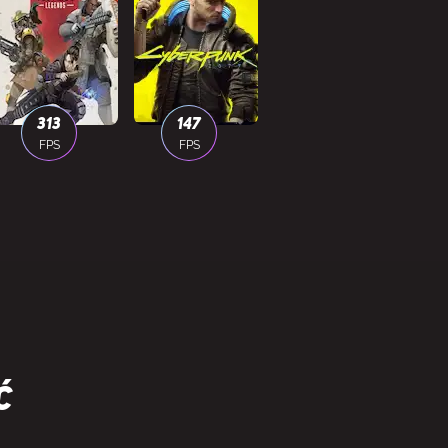
313
147
FPS
FPS
ć