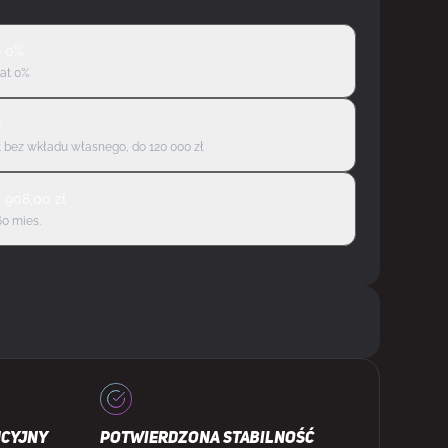
ę 0%
rat 0%
ę
 bez wkładu własnego, do 120 000 zł
d
908,00
zł
60 mies.
NCYJNY
POTWIERDZONA STABILNOŚĆ