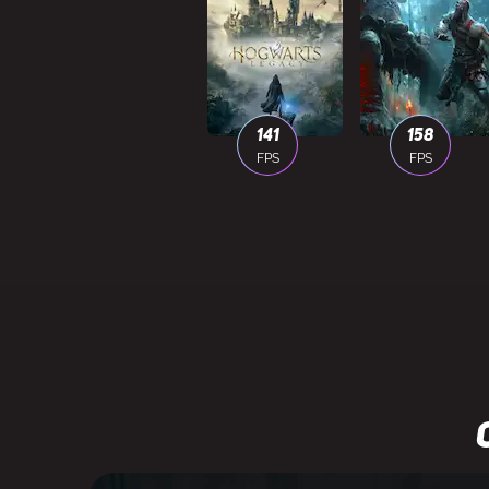
141
158
FPS
FPS