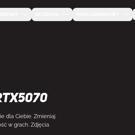
ZESPOŁY
AKCESORIA
POKÓJ GAMINGOWY
RTX5070
e dla Ciebie. Zmieniaj
ść w grach. Zdjęcia