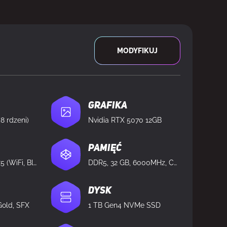
DOSTĘPNY
MODYFIKUJ
Grafika
8 rdzeni)
Nvidia RTX 5070 12GB
Pamięć
AMD B650I DDR5 (WiFi, Bluetooth)
DDR5, 32 GB, 6000MHz, CL32
Dysk
Gold, SFX
1 TB Gen4 NVMe SSD