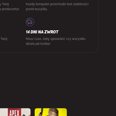
y Twój
Każdy komputer przechodzi test stabilności
ę producenta!
przed wysyłką.
14 DNI NA ZWROT
i Twój
Masz czas, żeby sprawdzić czy wszystko
działa jak trzeba!