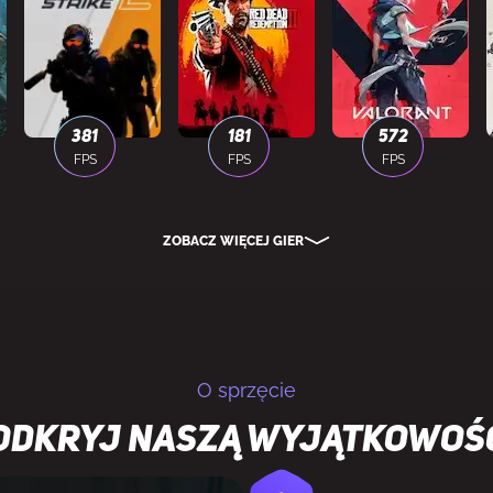
381
181
572
FPS
FPS
FPS
ZOBACZ WIĘCEJ GIER
O sprzęcie
Odkryj naszą wyjątkowoś