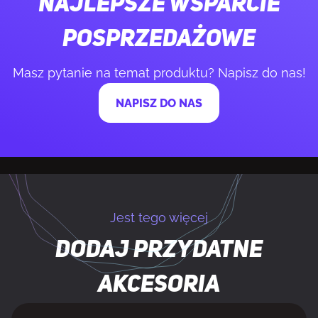
Najlepsze wsparcie
posprzedażowe
Klawisze Windows
Tak
Masz pytanie na temat produktu? Napisz do nas!
Programowalne hotkeys
Tak
NAPISZ DO NAS
Klawisze multimedialne
Tak
Kumulacja
N-key kumulacja
Pasmo częstotliwości
2.4 GHz
Jest tego więcej
Częstotliwość Polling rate
1000 Hz
Dodaj przydatne
akcesoria
Wbudowana pamięć
Tak