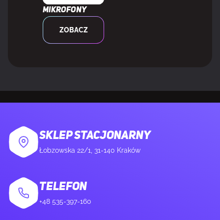
Odłączany przewód
Tak
Mikrofony
ZOBACZ
Hot-swap
Tak
Anti-ghosting
Tak
MOC
Rodzaj zasilania
Bateria, USB
SKLEP STACJONARNY
Łobzowska 22/1, 31-140 Kraków
Port ładowania USB typu C
Tak
TELEFON
Zasilanie USB
Tak
+48 535-397-160
Wymagana moc ładowania (min)
0,33 W