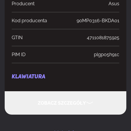
Producent
Asus
Kod producenta
90MP0316-BKDA01
GTIN
4711081875925
PIM ID
plgpo5h91c
KLAWIATURA
Rekomendowane użycie
Gaming
ZOBACZ SZCZEGÓŁY
Technologia
Przewodowy i Bezprzewodowy
łączności
UKRYJ SZCZEGÓŁY