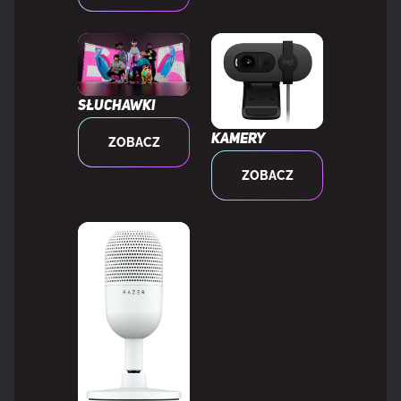
Regulowana wysokość klawiatury
Tak
Kolor produktu
Czarny
Słuchawki
Kamery
ZOBACZ
Wbudowany wyświetlacz
Tak
ZOBACZ
Typ wyświetlacza
OLED
CECHY
Obsługiwany typ USB
USB Typu-A
Długość kabla
2 m