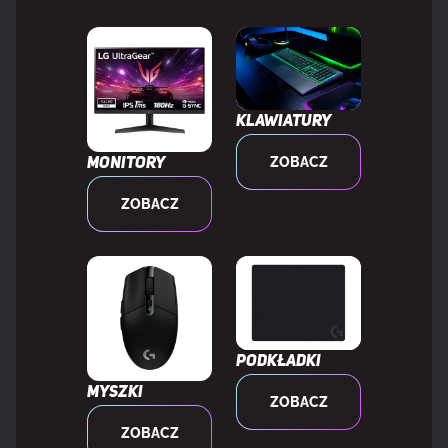
Wersja Bluetooth
5.1
KONSTRUKCJA
Klawiatury
Podświetlenie
Tak
ZOBACZ
Monitory
Typ podświetlacza
RGB LED
ZOBACZ
Kolor podświetlenia
Wielobarwny
Regulowane podświetlenie
Tak
Podkładki
Styl klawiatury
Prosty
Myszki
ZOBACZ
ZOBACZ
Ergonomiczna konstrukcja
Tak