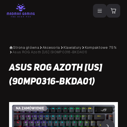
Strona główna
Akcesoria
Klawiatury
Kompaktowe 75%
Asus ROG Azoth [US] (90MP0316-BKDA01)
Asus ROG Azoth [US]
(90MP0316-BKDA01)
N
NA ZAMÓWIENIE