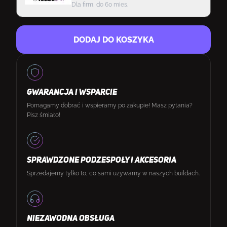
Dla firm, do 60 mies.
DODAJ DO KOSZYKA
GWARANCJA I WSPARCIE
Pomagamy dobrać i wspieramy po zakupie! Masz pytania?
Pisz śmiało!
SPRAWDZONE PODZESPOŁY I AKCESORIA
Sprzedajemy tylko to, co sami używamy w naszych buildach.
NIEZAWODNA OBSŁUGA