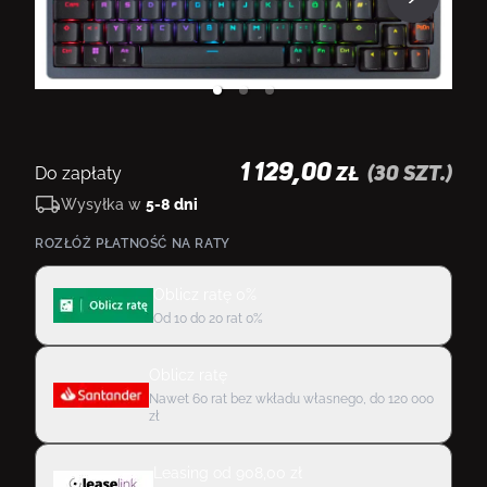
1 129,00
Do zapłaty
(
30
szt.)
ZŁ
Wysyłka w
5-8 dni
ROZŁÓŻ PŁATNOŚĆ NA RATY
Oblicz ratę 0%
Od 10 do 20 rat 0%
Oblicz ratę
Nawet 60 rat bez wkładu własnego, do 120 000
zł
Leasing
od
908,00
zł