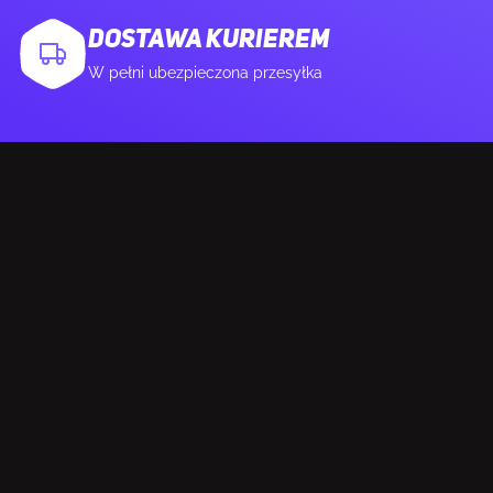
DOSTAWA KURIEREM
Wymagana moc ładowania (maks)
4,5 W
W pełni ubezpieczona przesyłka
MYSZKA
Dołączona myszka
Nie
WYMAGANIA SYSTEMOWE
Obsługiwane systemy operacyjne Windows
Tak
Obsługiwane systemy operacyjne Mac
Tak