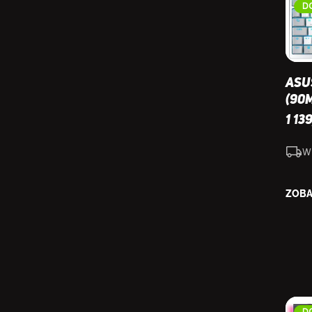
D
Asu
(90
1 13
W
ZOBA
D