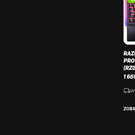
Raz
Pro
(RZ
1 66
W
ZOBA