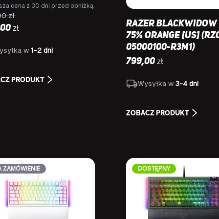
sza cena z 30 dni przed obniżką:
00
zł
Razer BlackWidow 
zł
,00
75% Orange [US] (RZ
05000100-R3M1)
ysyłka w
1-2 dni
zł
799,00
CZ PRODUKT
Wysyłka w
3-4 dni
ZOBACZ PRODUKT
A ZAMÓWIENIE
DOSTĘPNY