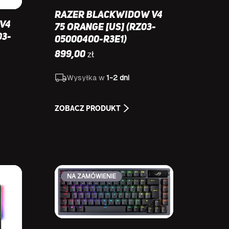
Razer BlackWidow V4
V4
75 Orange [US] (RZ03-
03-
05000400-R3E1)
zł
899,00
Wysyłka w
1-2 dni
ZOBACZ PRODUKT
NA ZAMÓWIENIE