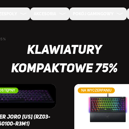
ZESPOŁY
AKCESORIA
POKÓJ GAMINGOWY
75%
Klawiatury
Kompaktowe 75%
OSTĘPNY
NA WYCZERPANIU
er Joro [US] (RZ03-
60100-R3M1)