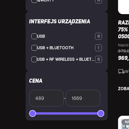
QWERTY
8
Interfejs urządzenia
Raz
75% 
USB
6
050
Najniż
USB + BLUETOOTH
1
979,
969
USB + RF WIRELESS + BLUETOOTH
6
W
Cena
ZOBA
-
N