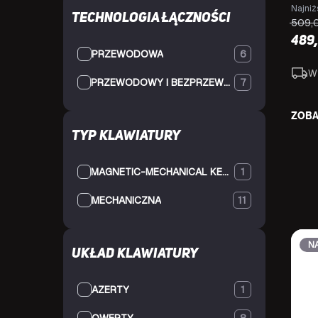
Najniż
Technologia łączności
509,
489
PRZEWODOWA
6
W
PRZEWODOWY I BEZPRZEWODOWY
7
ZOBA
Typ klawiatury
MAGNETIC-MECHANICAL KEY SWITCH
1
MECHANICZNA
11
N
Układ klawiatury
AZERTY
1