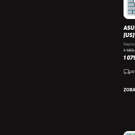
Asu
[US
Najniż
1 18
1 07
W
ZOBA