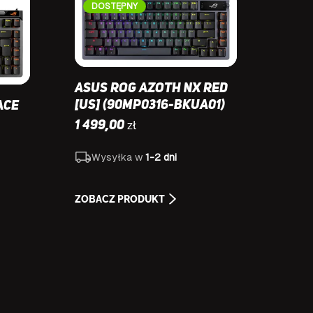
DOSTĘPNY
Asus ROG Azoth NX Red
[US] (90MP0316-BKUA01)
Ace
zł
1 499,00
Wysyłka w
1-2 dni
ZOBACZ PRODUKT