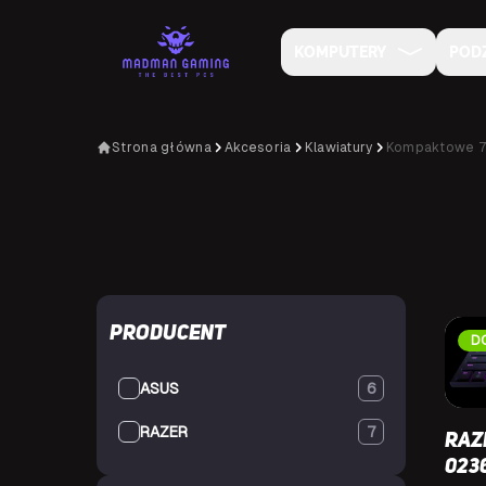
KOMPUTERY
POD
Strona główna
Akcesoria
Klawiatury
Kompaktowe 
Producent
D
ASUS
6
RAZER
7
Raz
023