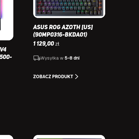
Asus ROG Azoth [US]
(90MP0316-BKDA01)
zł
1 129,00
V4
3500-
Wysyłka w
5-8 dni
ZOBACZ PRODUKT