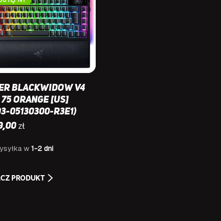
er BlackWidow V4
 75 Orange [US]
03-05130300-R3E1)
zł
9,00
ysyłka w
1-2 dni
CZ PRODUKT