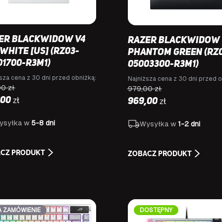
er BlackWidow V4
Razer BlackWidow 
White [US] (RZ03-
Phantom Green (RZ
01700-R3M1)
05003300-R3M1)
sza cena z 30 dni przed obniżką:
Najniższa cena z 30 dni przed o
00
zł
979,00
zł
zł
,00
zł
969,00
ysyłka w
5-8 dni
Wysyłka w
1-2 dni
CZ PRODUKT
ZOBACZ PRODUKT
A ZAMÓWIENIE
DOSTĘPNY