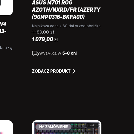
Asus M701 ROG
AZOTH/NXRD/FR [AZERTY
(90MP0316-BKFA00)
V4
Najniższa cena z 30 dni przed obniżką:
03-
1 189,00
zł
zł
1 079,00
bniżką:
Wysyłka w
5-8 dni
ZOBACZ PRODUKT
NA ZAMÓWIENIE