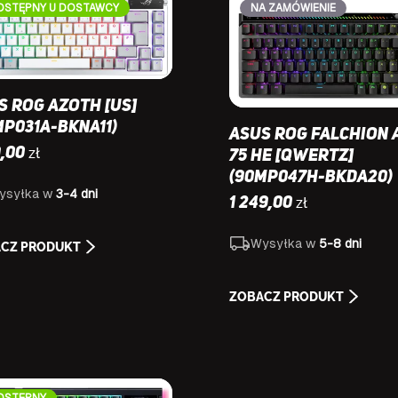
OSTĘPNY U DOSTAWCY
NA ZAMÓWIENIE
s ROG Azoth [US]
MP031A-BKNA11)
Asus ROG Falchion 
zł
9,00
75 HE [QWERTZ]
(90MP047H-BKDA20)
ysyłka w
3-4 dni
zł
1 249,00
Wysyłka w
5-8 dni
CZ PRODUKT
ZOBACZ PRODUKT
OSTĘPNY