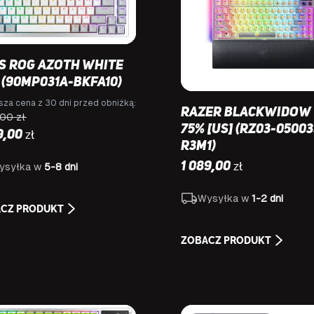
s ROG Azoth White
] (90MP031A-BKFA10)
sza cena z 30 dni przed obniżką:
Razer BlackWidow 
9,00
zł
75% [US] (RZ03-0500
zł
9,00
R3M1)
zł
1 089,00
ysyłka w
5-8 dni
Wysyłka w
1-2 dni
CZ PRODUKT
ZOBACZ PRODUKT