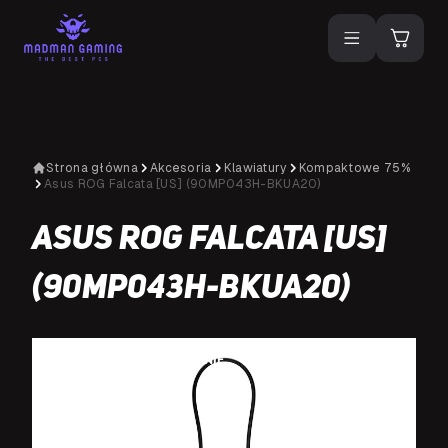
Strona główna
Akcesoria
Klawiatury
Kompaktowe 75%
Asus ROG Falcata [US] (90MP043H-BKUA20)
Asus ROG Falcata [US]
(90MP043H-BKUA20)
NA SPECJALNE ZAMÓWIENIE
N