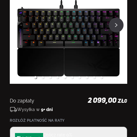
2 099,00
Do zapłaty
ZŁ
0
Wysyłka w
9+ dni
ROZŁÓŻ PŁATNOŚĆ NA RATY
Oblicz ratę 0%