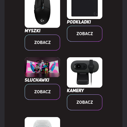
Obsługiwany typ
USB Typu-A, USB Type-C
Podkładki
USB
Myszki
ZOBACZ
Odłączany przewód
Tak
ZOBACZ
MOC
Rodzaj zasilania
Bateria, USB
Słuchawki
Kamery
ZOBACZ
MYSZKA
ZOBACZ
Dołączona myszka
Nie