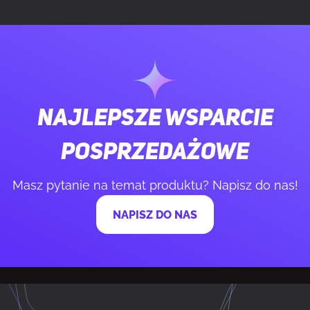
Klawisze Windows
Tak
Hot keys
Tak
Kumulacja
N-key kumulacja
Najlepsze wsparcie
posprzedażowe
Pasmo częstotliwości
2.4 GHz
Masz pytanie na temat produktu? Napisz do nas!
Częstotliwość Polling rate
8000 Hz
NAPISZ DO NAS
Wersja Bluetooth
5.0
KONSTRUKCJA