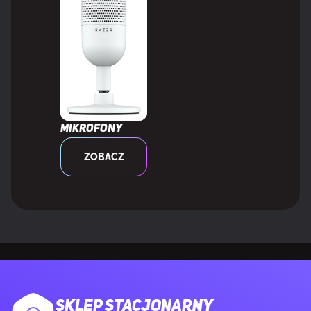
WYMAGANIA SYSTEMOWE
Obsługiwane systemy operacyjne
Windows 11
Windows
Mikrofony
WAGA I ROZMIARY
ZOBACZ
Wymiary klawiatury (SxGxW)
327 x 127 x 38 mm
Waga klawiatury
968 g
ZAWARTOŚĆ OPAKOWANIA
SKLEP STACJONARNY
Liczba dołączonych produktów
1 szt.