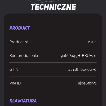
techniczne
PRODUKT
Producent
Asus
Kod producenta
90MP043H-BKUA20
GTIN
4711636056076
PIM ID
8j0e6fbrv1
KLAWIATURA