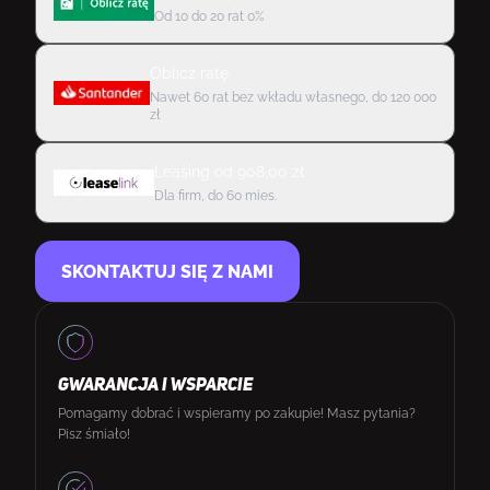
Od 10 do 20 rat 0%
Oblicz ratę
Nawet 60 rat bez wkładu własnego, do 120 000
zł
Leasing
od
908,00
zł
Dla firm, do 60 mies.
SKONTAKTUJ SIĘ Z NAMI
GWARANCJA I WSPARCIE
Pomagamy dobrać i wspieramy po zakupie! Masz pytania?
Pisz śmiało!