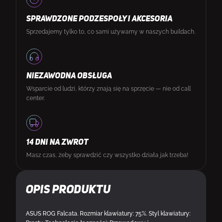
SPRAWDZONE PODZESPOŁY I AKCESORIA
Sprzedajemy tylko to, co sami używamy w naszych buildach.
NIEZAWODNA OBSŁUGA
Wsparcie od ludzi, którzy znają się na sprzęcie — nie od call
center.
14 DNI NA ZWROT
Masz czas, żeby sprawdzić czy wszystko działa jak trzeba!
Opis produktu
ASUS ROG Falcata. Rozmiar klawiatury: 75%. Styl klawiatury: