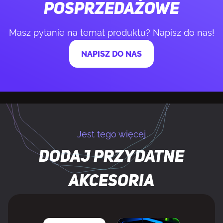
posprzedażowe
Klawiatura numeryczna
Nie
Masz pytanie na temat produktu? Napisz do nas!
Klawisze Windows
Tak
NAPISZ DO NAS
Programowalne hotkeys
Tak
Częstotliwość Polling rate
8000 Hz
Jest tego więcej
KONSTRUKCJA
Dodaj przydatne
Podświetlenie
Tak
akcesoria
Typ podświetlacza
RGB LED