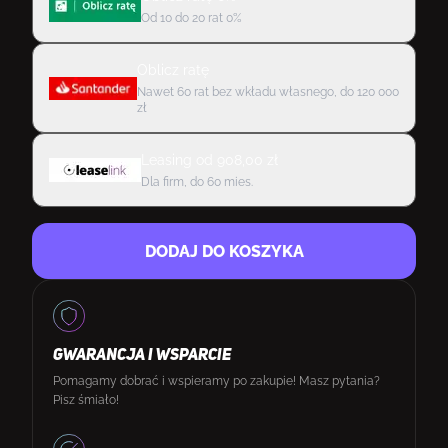
Od 10 do 20 rat 0%
Oblicz ratę
Nawet 60 rat bez wkładu własnego, do 120 000
zł
Leasing
od
908,00
zł
Dla firm, do 60 mies.
DODAJ DO KOSZYKA
GWARANCJA I WSPARCIE
Pomagamy dobrać i wspieramy po zakupie! Masz pytania?
Pisz śmiało!