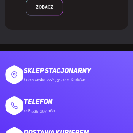
Obsługiwane systemy operacyjne Windows
Tak
ZOBACZ
WAGA I ROZMIARY
Wymiary klawiatury
321 x 155,5 x 24 mm
(SxGxW)
Waga klawiatury
815 g
SKLEP STACJONARNY
Łobzowska 22/1, 31-140 Kraków
DANE OPAKOWANIA
TELEFON
Szerokość opakowania
196 mm
+48 535-397-160
Głębokość opakowania
381 mm