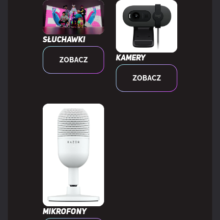
Anti-ghosting
Tak
Słuchawki
Kamery
ZOBACZ
MOC
ZOBACZ
Rodzaj zasilania
USB
MYSZKA
Dołączona myszka
Nie
WYMAGANIA SYSTEMOWE
Mikrofony