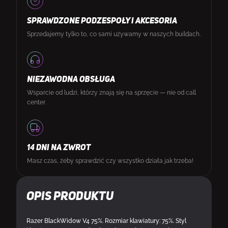
SPRAWDZONE PODZESPOŁY I AKCESORIA
Sprzedajemy tylko to, co sami używamy w naszych buildach.
NIEZAWODNA OBSŁUGA
Wsparcie od ludzi, którzy znają się na sprzęcie — nie od call
center.
14 DNI NA ZWROT
Masz czas, żeby sprawdzić czy wszystko działa jak trzeba!
Opis produktu
Razer BlackWidow V4 75%. Rozmiar klawiatury: 75%. Styl