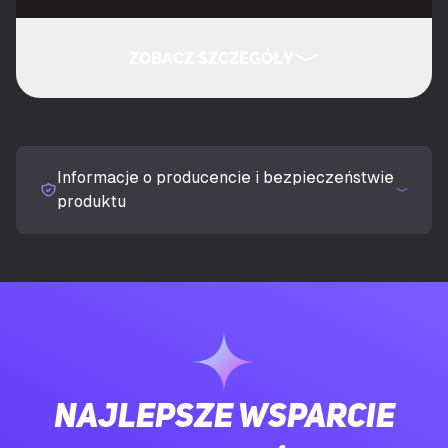
Rekomendowane użycie
Gaming
ZOBACZ SZCZEGÓŁY
Technologia łączności
Przewodowa
UKRYJ SZCZEGÓŁY
Interfejs urządzenia
USB
Informacje o producencie i bezpieczeństwie
Typ klawiatury
Mechaniczna
produktu
Układ klawiatury
QWERTY
Język klawiatury
US English
Urządzenie wskazujące
Nie
Najlepsze wsparcie
Rozmiar klawiatury
75%