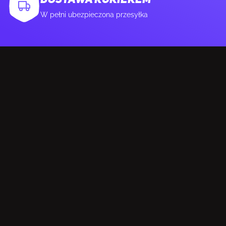
DOSTAWA KURIEREM
Wysokość opakowania
74 mm
W pełni ubezpieczona przesyłka
Waga wraz z opakowaniem
1,56 kg
ZAWARTOŚĆ OPAKOWANIA
Liczba dołączonych produktów
1 szt.
Zasilacz sieciowy
Nie