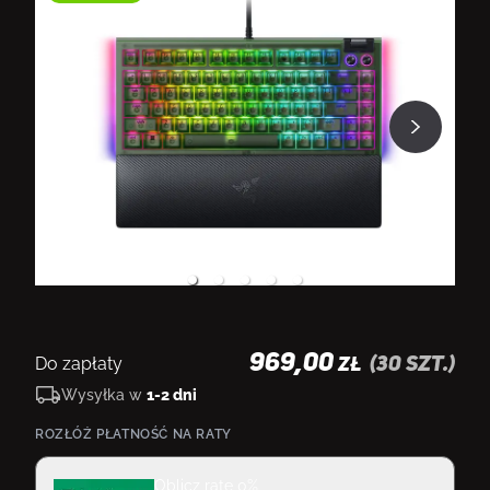
969,00
Do zapłaty
(
30
szt.)
ZŁ
Wysyłka w
1-2 dni
ROZŁÓŻ PŁATNOŚĆ NA RATY
Oblicz ratę 0%