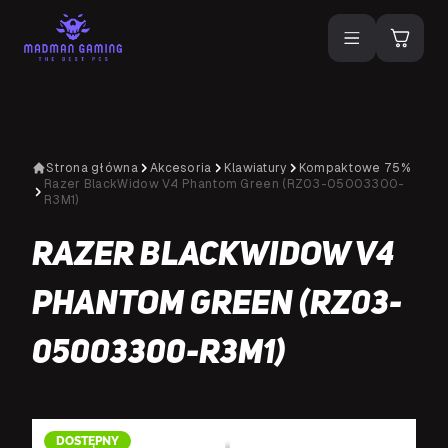
Strona główna
Akcesoria
Klawiatury
Kompaktowe 75%
Razer BlackWidow V4 Phantom Green (RZ03-05003300-
R3M1)
Razer BlackWidow V4
Phantom Green (RZ03-
05003300-R3M1)
DOSTĘPNY
D