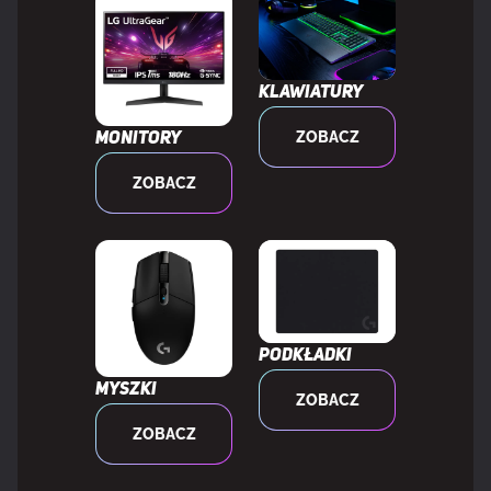
Kolor podświetlenia
Wielobarwny
Regulowane podświetlenie
Tak
Klawiatury
ZOBACZ
Monitory
Styl klawiatury
Prosty
ZOBACZ
Kolor produktu
Czarny
Diody LED
Tak
Podkładki
CECHY
Myszki
ZOBACZ
Obsługiwany typ USB
USB Type-C
ZOBACZ
Odłączany przewód
Tak