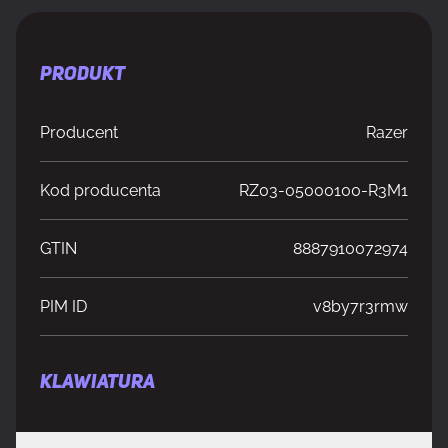
PRODUKT
Producent
Razer
Kod producenta
RZ03-05000100-R3M1
GTIN
8887910072974
PIM ID
v8by7r3rmw
KLAWIATURA
Rekomendowane użycie
Gaming