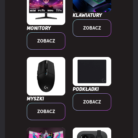
Regulowane podświetlenie
Tak
Klawiatury
ZOBACZ
Monitory
Styl klawiatury
Prosty
ZOBACZ
Kolor produktu
Czarny
Diody LED
Tak
Podkładki
CECHY
Myszki
ZOBACZ
Obsługiwany typ USB
USB Type-C
ZOBACZ
Odłączany przewód
Tak