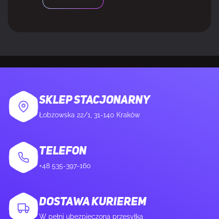
WAGA I ROZMIARY
Wymiary klawiatury
321 x 155,5 x 24 mm
(SxGxW)
Waga klawiatury
815 g
SKLEP STACJONARNY
Łobzowska 22/1, 31-140 Kraków
ZAWARTOŚĆ OPAKOWANIA
TELEFON
Liczba dołączonych produktów
1 szt.
+48 535-397-160
DOSTAWA KURIEREM
W pełni ubezpieczona przesyłka