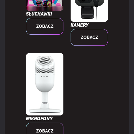
Anti-ghosting
Tak
Słuchawki
Kamery
ZOBACZ
MOC
ZOBACZ
Rodzaj zasilania
USB
MYSZKA
Dołączona myszka
Nie
WYMAGANIA SYSTEMOWE
Mikrofony
Obsługiwane systemy operacyjne Windows
Tak
ZOBACZ