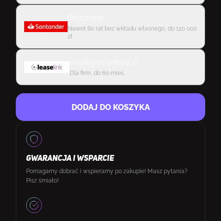
Oblicz ratę
Nawet 60 rat bez wkładu własnego, do 120 000
zł
Leasing
od
908,00
zł
Dla firm, do 60 mies.
DODAJ DO KOSZYKA
GWARANCJA I WSPARCIE
Pomagamy dobrać i wspieramy po zakupie! Masz pytania?
Pisz śmiało!