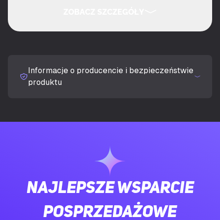
ZOBACZ SZCZEGÓŁY
Technologia łączności
Przewodowa
UKRYJ SZCZEGÓŁY
Interfejs urządzenia
USB
Informacje o producencie i bezpieczeństwie
Typ klawiatury
Mechaniczna
produktu
Układ klawiatury
QWERTY
Język klawiatury
US English
Urządzenie wskazujące
Nie
Najlepsze wsparcie
Rozmiar klawiatury
75%
posprzedażowe