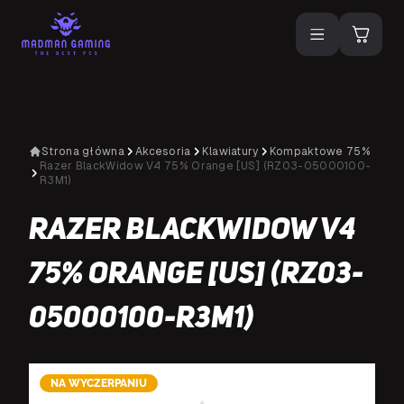
Strona główna
Akcesoria
Klawiatury
Kompaktowe 75%
Razer BlackWidow V4 75% Orange [US] (RZ03-05000100-
R3M1)
Razer BlackWidow V4
75% Orange [US] (RZ03-
05000100-R3M1)
NA WYCZERPANIU
N