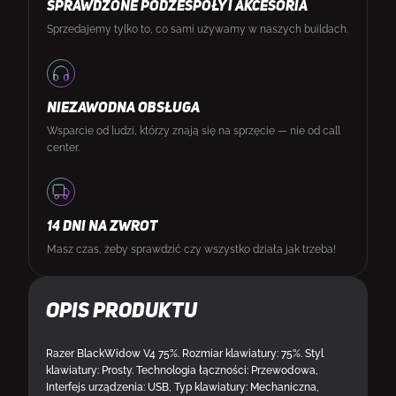
SPRAWDZONE PODZESPOŁY I AKCESORIA
Sprzedajemy tylko to, co sami używamy w naszych buildach.
NIEZAWODNA OBSŁUGA
Wsparcie od ludzi, którzy znają się na sprzęcie — nie od call
center.
14 DNI NA ZWROT
Masz czas, żeby sprawdzić czy wszystko działa jak trzeba!
Opis produktu
Razer BlackWidow V4 75%. Rozmiar klawiatury: 75%. Styl
klawiatury: Prosty. Technologia łączności: Przewodowa,
Interfejs urządzenia: USB, Typ klawiatury: Mechaniczna,