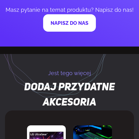
Klawiatura numeryczna
Nie
Masz pytanie na temat produktu? Napisz do nas!
Klawisze Windows
Tak
NAPISZ DO NAS
Programowalne hotkeys
Tak
Częstotliwość Polling rate
8000 Hz
Jest tego więcej
KONSTRUKCJA
Dodaj przydatne
Podświetlenie
Tak
akcesoria
Typ podświetlacza
RGB LED
Kolor podświetlenia
Wielobarwny