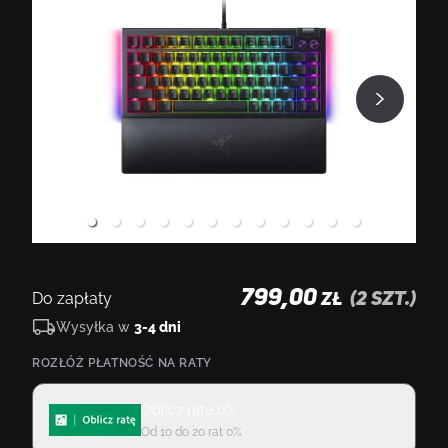
799,00
Do zapłaty
(
2
szt.)
ZŁ
Wysyłka w
3-4 dni
ROZŁÓŻ PŁATNOŚĆ NA RATY
Oblicz ratę 0%
Od 10 do 20 rat 0%