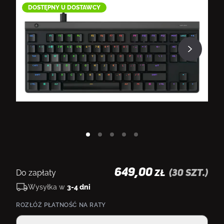
DOSTĘPNY U DOSTAWCY
649,00
Do zapłaty
(
30
szt.)
ZŁ
Wysyłka w
3-4 dni
ROZŁÓŻ PŁATNOŚĆ NA RATY