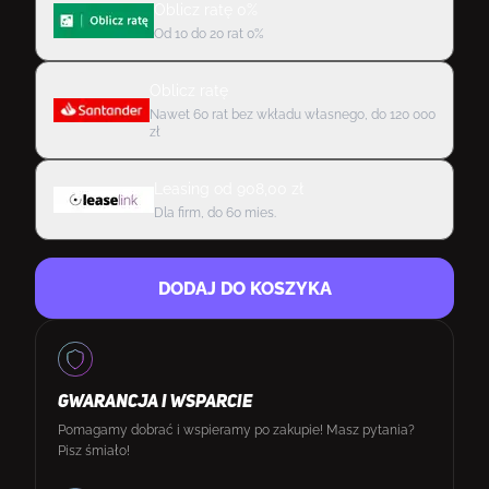
Oblicz ratę 0%
Od 10 do 20 rat 0%
Oblicz ratę
Nawet 60 rat bez wkładu własnego, do 120 000
zł
Leasing
od
908,00
zł
Dla firm, do 60 mies.
DODAJ DO KOSZYKA
GWARANCJA I WSPARCIE
Pomagamy dobrać i wspieramy po zakupie! Masz pytania?
Pisz śmiało!