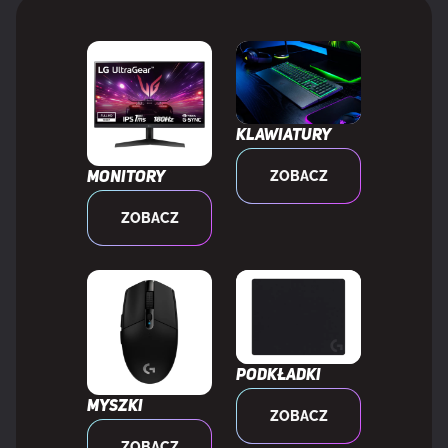
Podświetlenie
Tak
Typ podświetlacza
RGB LED
Klawiatury
Kolor podświetlenia
RGB
ZOBACZ
Monitory
Styl klawiatury
Prosty
ZOBACZ
Elastyczna klawiatura
Nie
Kolor produktu
Czarny
Podkładki
Materiały
Stal nierdzewna
Myszki
ZOBACZ
ZOBACZ