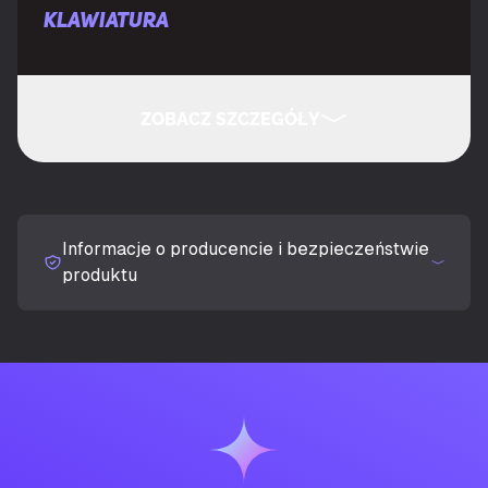
KLAWIATURA
Rekomendowane użycie
Gaming
ZOBACZ SZCZEGÓŁY
Technologia łączności
Przewodowa
UKRYJ SZCZEGÓŁY
Interfejs urządzenia
USB
Informacje o producencie i bezpieczeństwie
Typ klawiatury
Magnetic-mechanical key switch
produktu
Układ klawiatury
QWERTY
Język klawiatury
Amerykański międzynarodowy
Urządzenie wskazujące
Nie