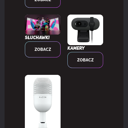
CECHY
Obsługiwany typ USB
USB Type-C
Długość kabla
1,8 m
Słuchawki
Kamery
ZOBACZ
Obsługa funkcji Plug & Play
Tak
ZOBACZ
MOC
Rodzaj zasilania
USB
MYSZKA