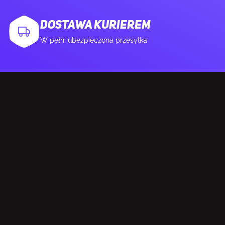
DOSTAWA KURIEREM
ZRÓWNOWAŻONY ROZWÓJ
W pełni ubezpieczona przesyłka
Certyfikat
Forest Stewardship Council
środowiskowy
(FSC)
(zrównoważonego
rozwoju)
WAGA I ROZMIARY
Wymiary klawiatury
146 x 354,75 x 22 mm
(SxGxW)
Waga klawiatury
800 g