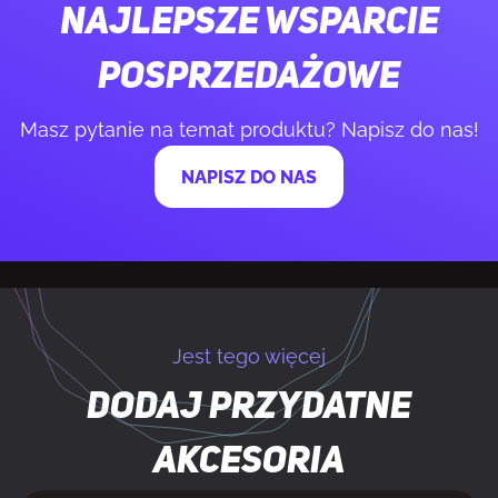
Najlepsze wsparcie
Rozmiar
Bez bloku numerycznego (80 - 87%)
klawiatury
posprzedażowe
Masz pytanie na temat produktu? Napisz do nas!
Klawiatura numeryczna
Nie
NAPISZ DO NAS
Profil klawiatury
Niskoprofilowy
Klawisze Windows
Tak
Głębokość naciśnięcia klawisza
2,5 mm
Jest tego więcej
Siła uruchamiania
35 g
Dodaj przydatne
akcesoria
KONSTRUKCJA