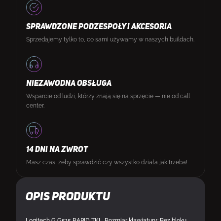
SPRAWDZONE PODZESPOŁY I AKCESORIA
Sprzedajemy tylko to, co sami używamy w naszych buildach.
NIEZAWODNA OBSŁUGA
Wsparcie od ludzi, którzy znają się na sprzęcie — nie od call
center.
14 DNI NA ZWROT
Masz czas, żeby sprawdzić czy wszystko działa jak trzeba!
Opis produktu
Logitech G G515 RAPID TKL. Rozmiar klawiatury: Bez bloku