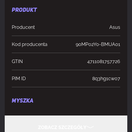
PRODUKT
Producent
Asus
Kod producenta
90MP02Y0-BMUA01
GTIN
4711081757726
PIM ID
8q3hg1cwo7
MYSZKA
Liczba kółek przewijania myszy
1
ZOBACZ SZCZEGÓŁY