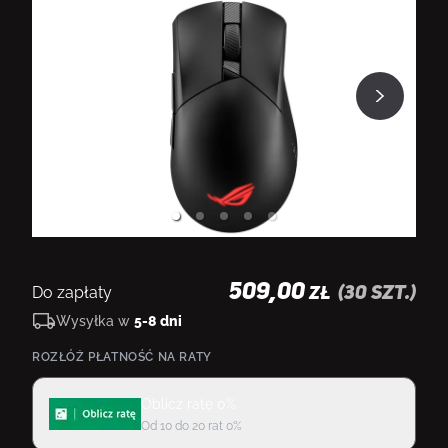
509,00
Do zapłaty
(
30
szt.)
ZŁ
Wysyłka w
5-8 dni
ROZŁÓŻ PŁATNOŚĆ NA RATY
Oblicz ratę 0%
Od 10 do 20 rat 0%