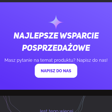
Liczba przycisków
6
Liczba przycisków programowalnych
6
Najlepsze wsparcie
Trwałość przycisków (milion kliknięć)
70
posprzedażowe
Szybkość śledzenia myszy
650 ips
Masz pytanie na temat produktu? Napisz do nas!
NAPISZ DO NAS
Obsługa wielu urządzeń
Tak
Przyspieszenie (max)
50 G
Częstotliwość Polling rate
1000 Hz
Jest tego więcej