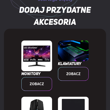
Pasmo częstotliwości
2.4 GHz
Dodaj przydatne
Wersja Bluetooth
5.1
akcesoria
Bluetooth Low Energy (BLE)
Tak
KONSTRUKCJA
Układ
Po prawej stronie
Klawiatury
ZOBACZ
Monitory
Kolor produktu
Czarny
ZOBACZ
Kolor powierzchni
Monochromatyczny
Oświetlenie
Tak