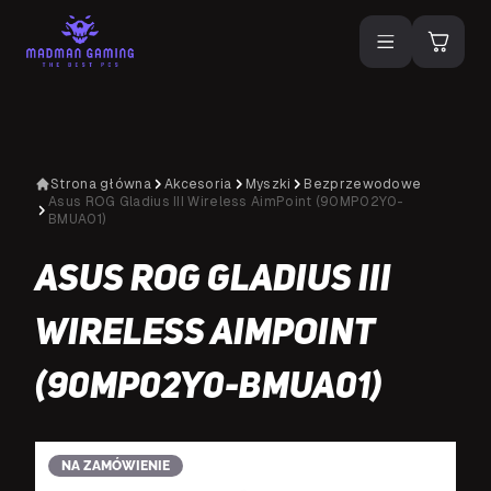
Strona główna
Akcesoria
Myszki
Bezprzewodowe
Asus ROG Gladius III Wireless AimPoint (90MP02Y0-
BMUA01)
Asus ROG Gladius III
Wireless AimPoint
(90MP02Y0-BMUA01)
NA ZAMÓWIENIE
N