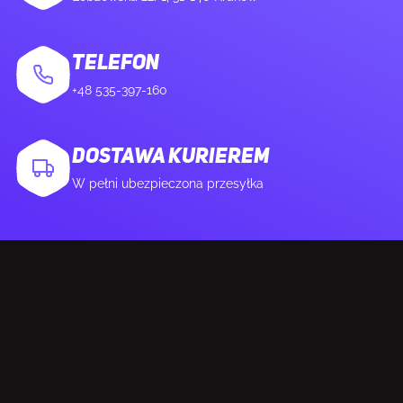
OS X 10.14 Mojave
TELEFON
WAGA I ROZMIARY
+48 535-397-160
Szerokość produktu
123 mm
DOSTAWA KURIEREM
W pełni ubezpieczona przesyłka
Głębokość produktu
68 mm
Wysokość produktu
44 mm
Waga produktu
79 g
DANE OPAKOWANIA