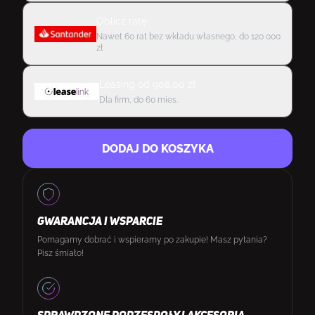
Oblicz ratę
Nawet 60 rat bez wkładu własnego, do 120 000
zł
Leasing
od
908,00
zł
Dla firm, do 60 mies.
DODAJ DO KOSZYKA
GWARANCJA I WSPARCIE
Pomagamy dobrać i wspieramy po zakupie! Masz pytania?
Pisz śmiało!