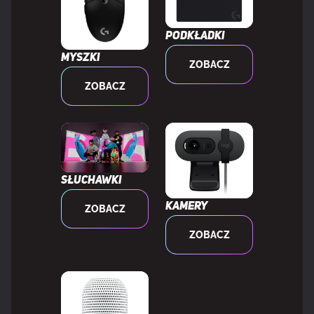
Podkładki
ERGONOMIA
Myszki
ZOBACZ
Długość kabla
2 m
ZOBACZ
MOC
Źródło zasilania
Baterie/Przewód
Słuchawki
Kamery
ZOBACZ
Ładowanie akumulatora
Tak
ZOBACZ
Rodzaj baterii
Wbudowana bateria
Port ładowania USB typu C
Tak