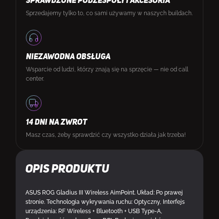
SPRAWDZONE PODZESPOŁY I AKCESORIA
Sprzedajemy tylko to, co sami używamy w naszych buildach.
NIEZAWODNA OBSŁUGA
Wsparcie od ludzi, którzy znają się na sprzęcie — nie od call
center.
14 DNI NA ZWROT
Masz czas, żeby sprawdzić czy wszystko działa jak trzeba!
Opis produktu
ASUS ROG Gladius III Wireless AimPoint. Układ: Po prawej
stronie. Technologia wykrywania ruchu: Optyczny, Interfejs
urządzenia: RF Wireless + Bluetooth + USB Type-A,