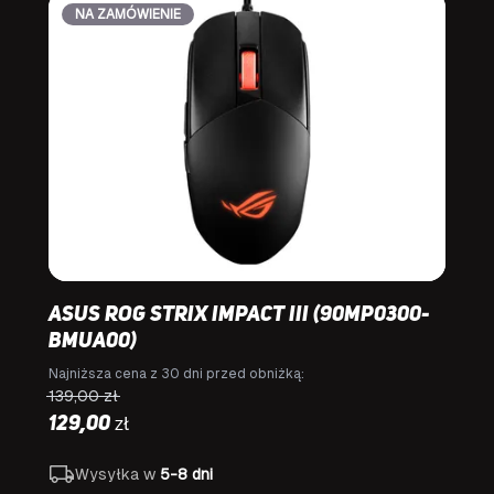
NA ZAMÓWIENIE
Asus ROG Strix IMPACT III (90MP0300-
BMUA00)
Najniższa cena z 30 dni przed obniżką:
139,00
zł
zł
129,00
Wysyłka w
5-8 dni