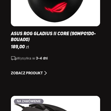
Asus ROG Gladius II Core (90MP01D0-
B0UA00)
zł
189,00
Wysyłka w
3-4 dni
ZOBACZ PRODUKT
NA ZAMÓWIENIE