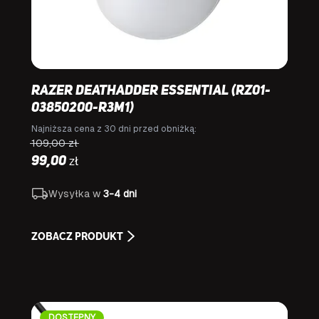
Razer DeathAdder Essential (RZ01-
03850200-R3M1)
Najniższa cena z 30 dni przed obniżką:
109,00
zł
zł
99,00
Wysyłka w
3-4 dni
ZOBACZ PRODUKT
DOSTĘPNY