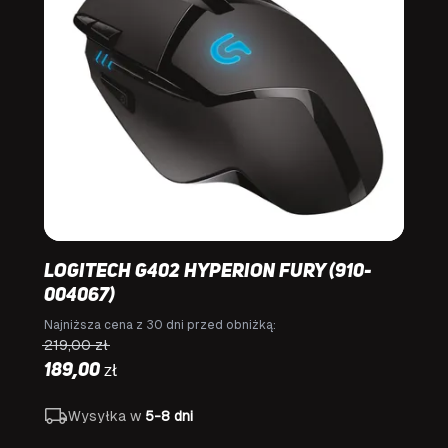
Logitech G402 Hyperion Fury (910-
004067)
Najniższa cena z 30 dni przed obniżką:
219,00
zł
zł
189,00
Wysyłka w
5-8 dni