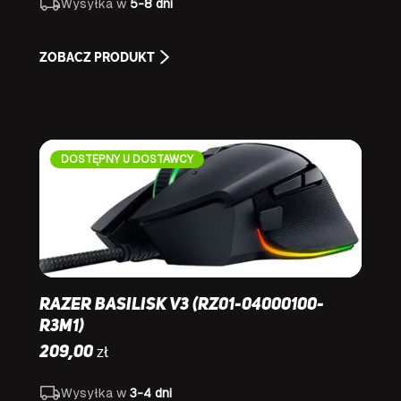
Wysyłka w
5-8 dni
ZOBACZ PRODUKT
DOSTĘPNY U DOSTAWCY
Razer Basilisk V3 (RZ01-04000100-
R3M1)
zł
209,00
Wysyłka w
3-4 dni