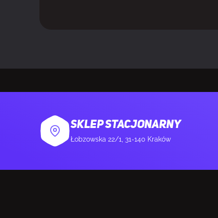
Pozostałe ob
Szerokość pr
WAGA I ROZMIARY
Głębokość pr
Wysokość pr
Waga produk
SKLEP STACJONARNY
Łobzowska 22/1, 31-140 Kraków
Ilość na pacz
DANE OPAKOWANIA
Szerokość o
Głębokość o