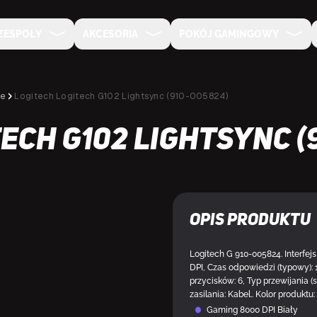
ZESPOŁY
AKCESORIA
POKÓJ GAMINGOWY
we
Logitech Logitech G102 Lightsync (910-005824)
ech G102 Lightsync (
DOSTĘPNY U DOSTAWCY
Opis produktu
Logitech G 910-005824. Interfej
DPI, Czas odpowiedzi (typowy): 
przycisków: 6, Typ przewijania (sc
zasilania: Kabel.. Kolor produktu:
Gaming 8000 DPI Biały