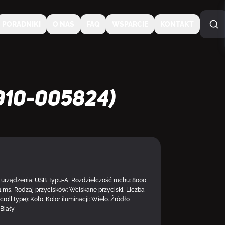
PORADNIKI
O NAS
FAQ
WSPARCIE
KONTAKT
910-005824)
s urządzenia: USB Typu-A, Rozdzielczość ruchu: 8000
1 ms, Rodzaj przycisków: Wciskane przyciski, Liczba
roll type): Koło. Kolor iluminacji: Wielo. Źródło
 Biały