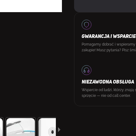
GWARANCJA I WSPARCIE
Pomagamy dobrać i wspieramy
zakupie! Masz pytania? Pisz śmi
NIEZAWODNA OBSŁUGA
Wsparcie od ludzi, którzy znają 
sprzęcie — nie od call center.