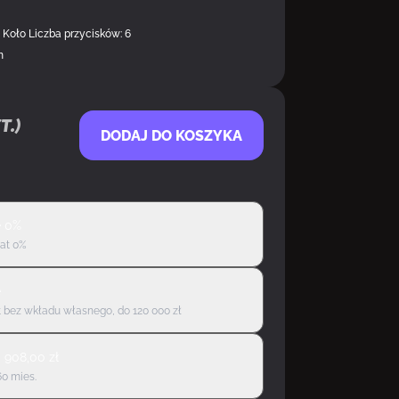
): Koło Liczba przycisków: 6
m
DOSTĘPNY U DOSTAWC
t.)
DODAJ DO KOSZYKA
ę 0%
rat 0%
ę
 bez wkładu własnego, do 120 000 zł
d
908,00
zł
60 mies.