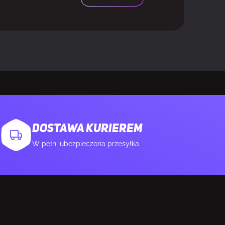
DOSTAWA KURIEREM
W pełni ubezpieczona przesyłka