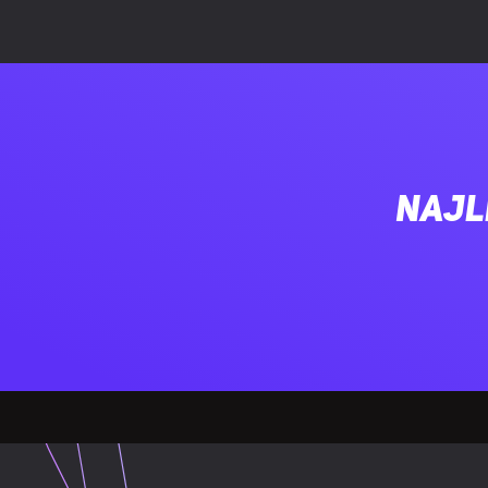
Liczba przyc
Liczba przyc
Funkcje przy
Najl
Regulowana r
Czas odpowie
Częstotliwość 
Certyfikaty