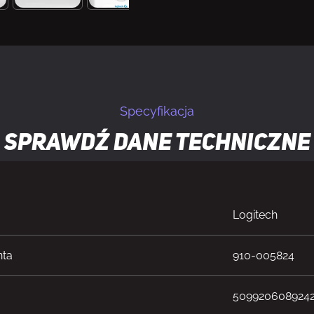
Specyfikacja
Sprawdź dane techniczne
Logitech
nta
910-005824
509920608924