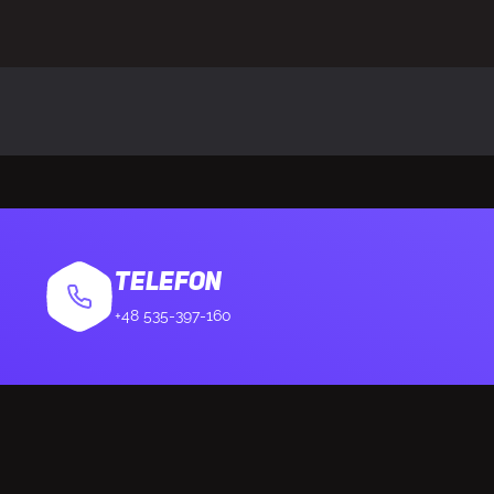
sługiwane systemy operacyjne
ChromeOS
oduktu
62,1 mm
oduktu
116,6 mm
oduktu
38,2 mm
tu
85 g
TELEFON
+48 535-397-160
kę
1 szt.
pakowania
46 mm
pakowania
102 mm