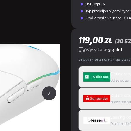
USB Typu-A
Typ przewijania (scroll type
Źródło zasilania: Kabel. 2,1 
119,00
ZŁ
(
30
sz
Wysyłka w
3-4 dni
ROZŁÓŻ PŁATNOŚĆ NA RATY
Oblicz rat
Od 10 do 20 
Oblicz rat
Nawet 60 rat
Leasing
o
Dla firm, do 