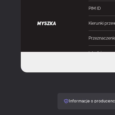
PIM ID
Kierunki przew
MYSZKA
Przeznaczeni
Interfejs urzą
Rozdzielczoś
Rodzaj przyc
Typ przewijani
Informacje o producenc
Programowaln