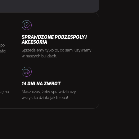
SPRAWDZONE PODZESPOŁY I
AKCESORIA
 po
Sprzedajemy tylko to, co sami używamy
ało!
w naszych buildach.
14 DNI NA ZWROT
się na
Masz czas, żeby sprawdzić czy
wszystko działa jak trzeba!