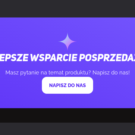
isków
6
isków programowalnych
6
cisków
Przedni
epsze wsparcie posprzed
ozdzielczość ruchu
Tak
Masz pytanie na temat produktu? Napisz do nas!
dzi (typowy)
1 ms
NAPISZ DO NAS
Polling rate
1000 Hz
KC