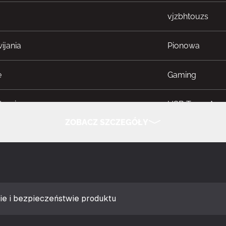
vjzbhtouzs
ijania
Pionowa
e
Gaming
dzenia
USB Typu-A
ZOBACZ SZCZEGÓŁY
ć ruchu
8000 DPI
UKRYJ SZCZEGÓŁY
isków
Wciskane przyci
a (scroll type)
Koło
ie i bezpieczeństwie produktu
e przyciski myszy
Tak