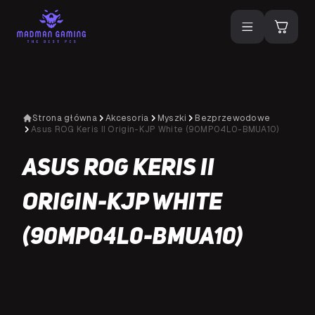
Strona główna
Akcesoria
Myszki
Bezprzewodowe
Asus ROG Keris II Origin-KJP White (90MP04L0-BMUA10)
Asus ROG Keris II
Origin-KJP White
(90MP04L0-BMUA10)
N