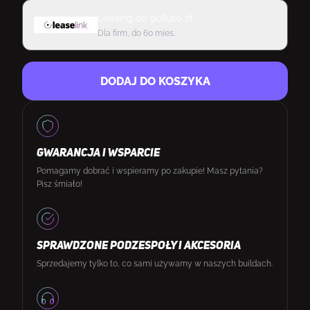
Leasing
od
908,00
zł
Dla firm, do 60 mies.
DODAJ DO KOSZYKA
GWARANCJA I WSPARCIE
Pomagamy dobrać i wspieramy po zakupie! Masz pytania?
Pisz śmiało!
SPRAWDZONE PODZESPOŁY I AKCESORIA
Sprzedajemy tylko to, co sami używamy w naszych buildach.