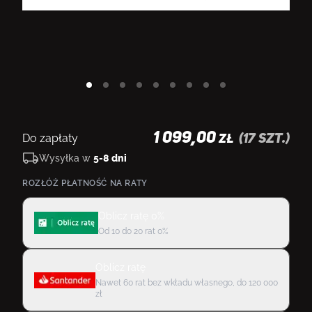
1 099,00
Do zapłaty
(
17
szt.)
ZŁ
Wysyłka w
5-8 dni
ROZŁÓŻ PŁATNOŚĆ NA RATY
Oblicz ratę 0%
Od 10 do 20 rat 0%
Oblicz ratę
Nawet 60 rat bez wkładu własnego, do 120 000
zł