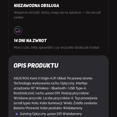
NIEZAWODNA OBSŁUGA
Wsparcie od ludzi, którzy znają się na sprzęcie — nie od call
center.
14 DNI NA ZWROT
Masz czas, żeby sprawdzić czy wszystko działa jak trzeba!
Opis produktu
ASUS ROG Keris II Origin-KJP. Układ: Po prawej stronie.
Technologia wykrywania ruchu: Optyczny, Interfejs
urządzenia: RF Wireless + Bluetooth + USB Type-A,
Rozdzielczość ruchu: 42000 DPI, Rodzaj przycisków:
Wciskane przyciski, Liczba przycisków: 6, Typ przewijania
(scroll type): Koło. Kolor iluminacji: Wielo. Źródło zasilania:
Baterie/Przewód. Kolor produktu: Wielobarwny
Gaming Optyczny 42000 DPI Wielobarwny