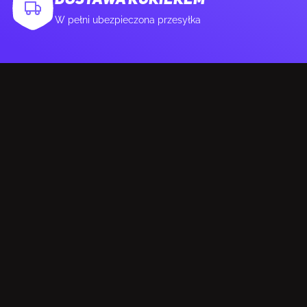
DOSTAWA KURIEREM
W pełni ubezpieczona przesyłka
Wysokość opakowania
76 mm
Waga wraz z opakowaniem
392 g
Rodzaj opakowania
Pudełko
ZAWARTOŚĆ OPAKOWANIA
Odbiornik dołączony
Tak