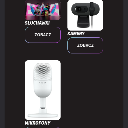
Czas pracy na zasilaniu akumulatorowym
192 h
Słuchawki
Port ładowania USB typu C
Tak
Kamery
ZOBACZ
ZOBACZ
WYMAGANIA SYSTEMOWE
Obsługiwane systemy
Windows 10, Windows 11
operacyjne Windows
WAGA I ROZMIARY
Szerokość produktu
121 mm
Mikrofony