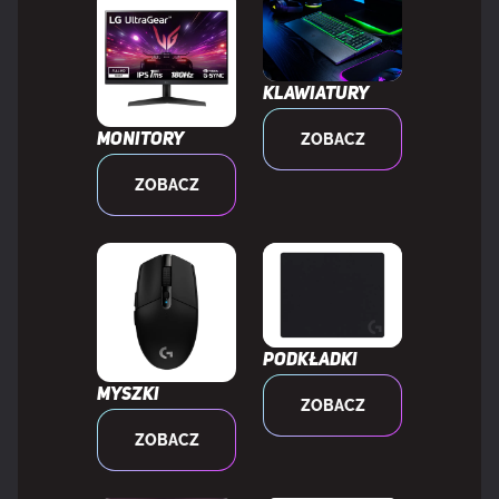
Kolor powierzchni
Obraz
Klawiatury
Oświetlenie
Tak
ZOBACZ
Monitory
Kolor iluminacji
Wielo
ZOBACZ
ERGONOMIA
Długość kabla
2 m
Podkładki
Myszki
ZOBACZ
MOC
ZOBACZ
Źródło zasilania
Baterie/Przewód