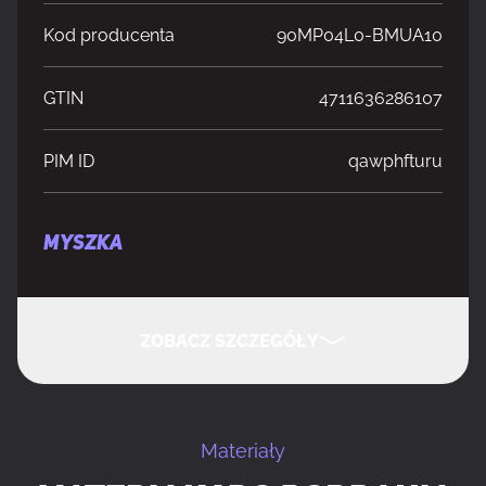
Kod producenta
90MP04L0-BMUA10
GTIN
4711636286107
PIM ID
qawphfturu
MYSZKA
Liczba kółek przewijania myszy
1
ZOBACZ SZCZEGÓŁY
Kierunki przewijania
Pionowa
UKRYJ SZCZEGÓŁY
Przeznaczenie
Gaming
Materiały