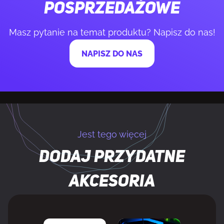
posprzedażowe
Liczba przycisków
6
Masz pytanie na temat produktu? Napisz do nas!
Częstotliwość Polling rate
8000 Hz
NAPISZ DO NAS
Pasmo częstotliwości
2.4 GHz
Wersja Bluetooth
5.1
KONSTRUKCJA
Jest tego więcej
Dodaj przydatne
Układ
Po prawej stronie
akcesoria
Ergonomiczna konstrukcja
Tak
Kolor produktu
Wielobarwny