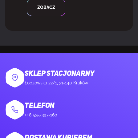
Głębokość produktu
67 mm
ZOBACZ
Wysokość produktu
42 mm
Waga produktu
63 g
DANE OPAKOWANIA
SKLEP STACJONARNY
Ilość na paczkę
1 szt.
Łobzowska 22/1, 31-140 Kraków
Zasilacz sieciowy
Nie
TELEFON
Szerokość opakowania
158 mm
+48 535-397-160
Głębokość opakowania
109 mm