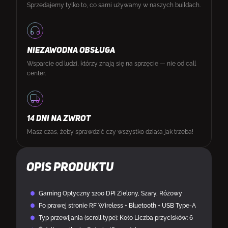
Sprzedajemy tylko to, co sami używamy w naszych buildach.
NIEZAWODNA OBSŁUGA
Wsparcie od ludzi, którzy znają się na sprzęcie — nie od call
center.
14 DNI NA ZWROT
Masz czas, żeby sprawdzić czy wszystko działa jak trzeba!
Opis produktu
Gaming Optyczny 1200 DPI Zielony, Szary, Różowy
Po prawej stronie RF Wireless + Bluetooth + USB Type-A
Typ przewijania (scroll type): Koło Liczba przycisków: 6