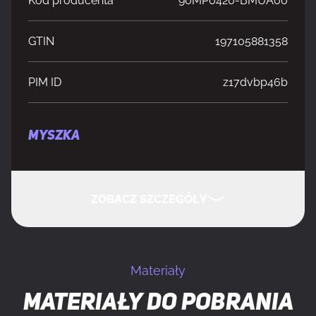
Kod producenta
90MP0420-BMUA00
GTIN
197105881358
PIM ID
z17dvbp46b
MYSZKA
Liczba kółek przewijania myszy
1
ZOBACZ SZCZEGÓŁY
Kierunki przewijania
Pionowa
UKRYJ SZCZEGÓŁY
Przeznaczenie
Gaming
Materiały
Materiały do pobrania
Technologia
Przewodowy i Bezprzewodowy