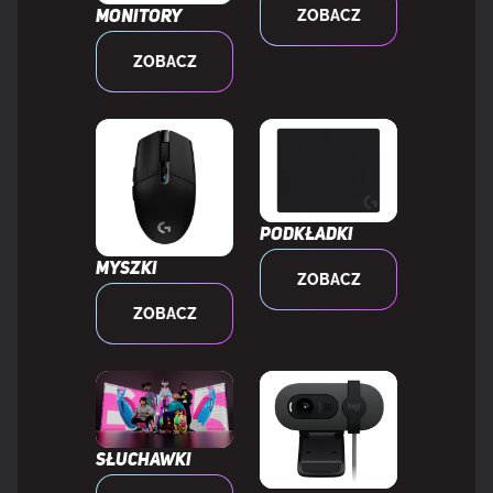
ZOBACZ
Monitory
Źródło zasilania
Baterie/Przewód
ZOBACZ
Ładowanie akumulatora
Tak
Czas pracy na zasilaniu akumulatorowym
134 h
Port ładowania USB typu C
Tak
Podkładki
Myszki
ZOBACZ
ZOBACZ
WYMAGANIA SYSTEMOWE
Obsługiwane systemy operacyjne Windows
Tak
Słuchawki
WAGA I ROZMIARY