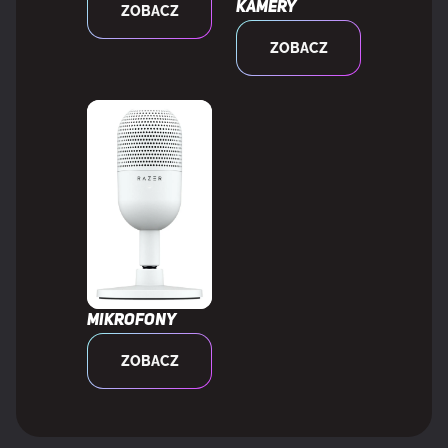
Kamery
ZOBACZ
Waga produktu
65 g
ZOBACZ
DANE OPAKOWANIA
Ilość na paczkę
1 szt.
ZAWARTOŚĆ OPAKOWANIA
Odbiornik dołączony
Tak
Mikrofony
ZOBACZ