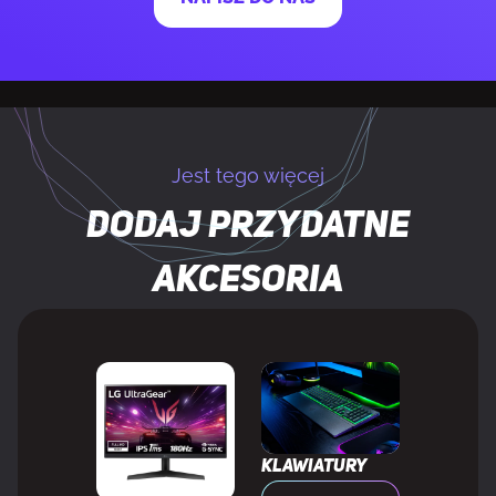
Trwałość przycisków (milion kliknięć)
100
Szybkość śledzenia myszy
300 ips
Jest tego więcej
Przyspieszenie (max)
35 G
Dodaj przydatne
KONSTRUKCJA
akcesoria
Układ
Po prawej stronie
Kolor produktu
Zielony, Szary, Różowy
Klawiatury
MOC