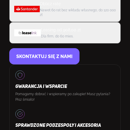
Oblicz ratę
Nawet 60 rat bez wkładu własnego, do 120 000
zł
Leasing
od
908,00
zł
Dla firm, do 60 mies.
SKONTAKTUJ SIĘ Z NAMI
GWARANCJA I WSPARCIE
Pomagamy dobrać i wspieramy po zakupie! Masz pytania?
Pisz śmiało!
SPRAWDZONE PODZESPOŁY I AKCESORIA